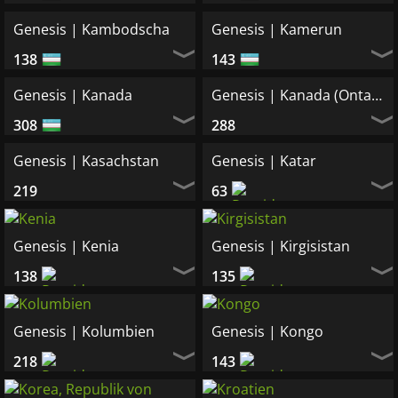
Genesis | Italien
Genesis | Japan
275
250
Genesis | Kambodscha
138
Genesis | Kamerun
143