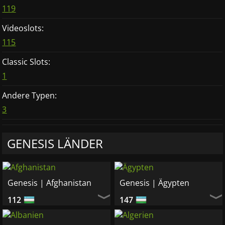
119
Videoslots:
115
Classic Slots:
1
Andere Typen:
3
GENESIS LÄNDER
Genesis | Afghanistan
Genesis | Ägypten
112
147