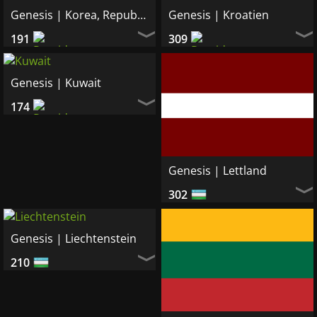
Genesis | Kanada
Genesis | Kanada (Ontario)
308
288
Genesis | Katar
63
Genesis | Kenia
138
Genesis | Kasachstan
Genesis | Kirgisistan
219
135
Genesis | Kolumbien
Genesis | Kongo