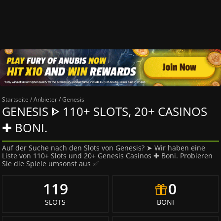
Startseite
/
Anbieter
/
Genesis
GENESIS ᐈ 110+ SLOTS, 20+ CASINOS
✚ BONI.
Auf der Suche nach den Slots von Genesis? ➤ Wir haben eine
Liste von 110+ Slots und 20+ Genesis Casinos ✚ Boni. Probieren
Sie die Spiele umsonst aus ✅
119
0
SLOTS
BONI