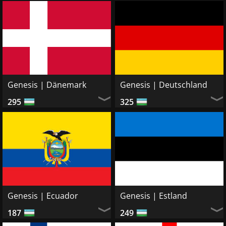
Genesis | Dänemark
Genesis | Deutschland
295
325
Genesis | Ecuador
Genesis | Estland
187
249