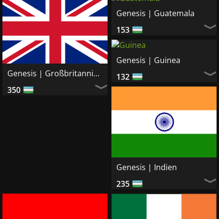
Genesis | Guatemala
153
Genesis | Guinea
Genesis | Großbritannien
132
350
Genesis | Indien
235