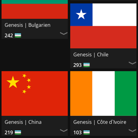
Genesis | Bulgarien
242
Genesis | Chile
293
Genesis | China
Genesis | Côte d`Ivoire
219
103