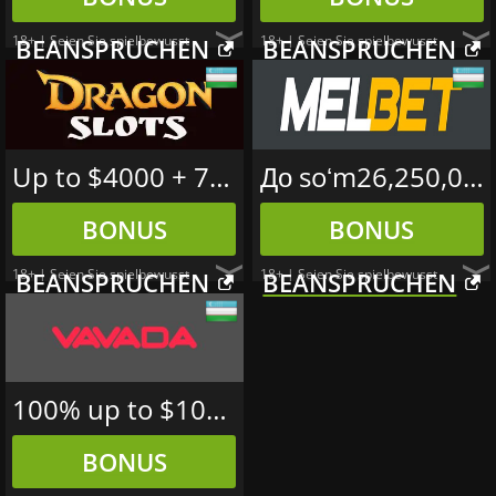
18+ |
Seien Sie spielbewusst
18+ |
Seien Sie spielbewusst
BEANSPRUCHEN
BEANSPRUCHEN
Up to $4000 + 700 FS
До soʻm26,250,000 + 290 ФС
BONUS
BONUS
18+ |
Seien Sie spielbewusst
18+ |
Seien Sie spielbewusst
BEANSPRUCHEN
BEANSPRUCHEN
100% up to $1000 + 100 FS
BONUS