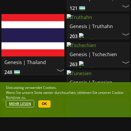
137
178
Genesis | Singapur
Genesis | Slowakei
416
360
Genesis | Slowenien
Genesis | Somalia
295
147
Genesis | Spanien
Genesis | Sri Lanka
Slotcatalog verwendet Cookies.
Wenn Sie unsere Seite weiter durchsuchen, stimmen Sie unserer Cookie-
241
135
Richtlinie zu.
MEHR LESEN
OK
Genesis | Südafrika
287