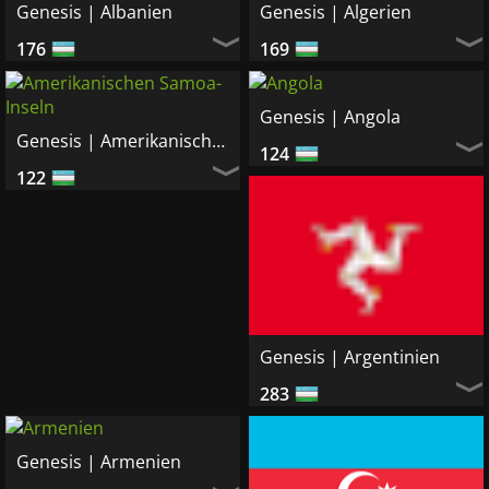
Genesis | Albanien
Genesis | Algerien
176
169
Genesis | Angola
Genesis | Amerikanischen Samoa-Inseln
124
122
Genesis | Argentinien
283
Genesis | Armenien