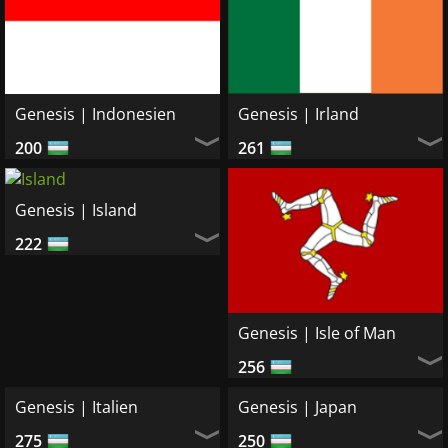
Genesis | Indonesien
Genesis | Irland
200
261
Genesis | Island
222
Genesis | Isle of Man
256