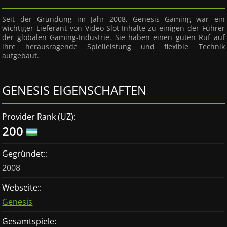
Seit der Gründung im Jahr 2008, Genesis Gaming war ein
wichtiger Lieferant von Video-Slot-Inhalte zu einigen der Führer
der globalen Gaming-Industrie. Sie haben einen guten Ruf auf
ihre herausragende Spielleistung und flexible Technik
aufgebaut.
GENESIS EIGENSCHAFTEN
Provider Rank (UZ):
200
Gegründet::
2008
Webseite::
Genesis
Gesamtspiele: