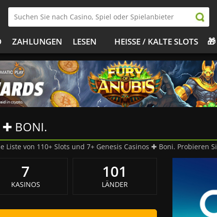
.
O
ZAHLUNGEN
LESEN
HEISSE / KALTE SLOTS
🎁
 ✚ BONI.
 Liste von 110+ Slots und 7+ Genesis Casinos ✚ Boni. Probieren S
7
101
KASINOS
LÄNDER