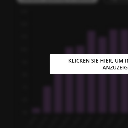
KLICKEN SIE HIER, UM
ANZUZEI