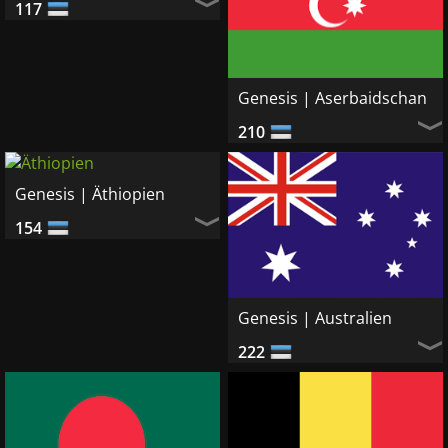
117
Genesis | Aserbaidschan
210
Genesis | Äthiopien
154
Genesis | Australien
222