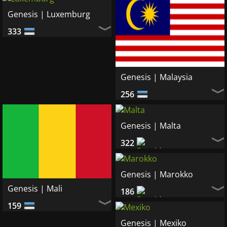
216
142
Genesis | Korea, Republik von
Genesis | Kroatien
187
289
Genesis | Kuwait
Genesis | Lettland
173
309
Genesis | Liechtenstein
Genesis | Litauen
212
302
Genesis | Luxemburg
333