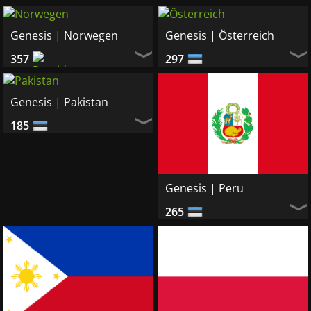
Genesis | Nepal
160
Genesis | Neuseeland
300
Genesis | Niederlande
Genesis | Nigeria
179
188
Genesis | Norwegen
Genesis | Österreich
357
297