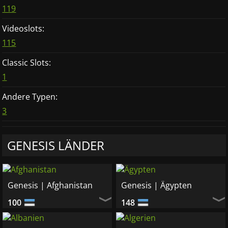
119
Videoslots:
115
Classic Slots:
1
Andere Typen:
3
GENESIS LÄNDER
Genesis | Afghanistan
Genesis | Ägypten
100
148