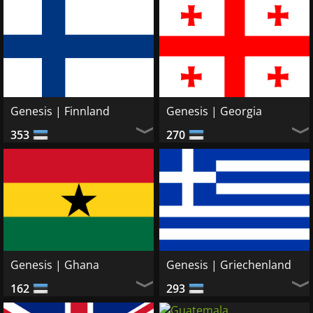
Genesis | Finnland
Genesis | Georgia
353
270
Genesis | Ghana
Genesis | Griechenland
162
293