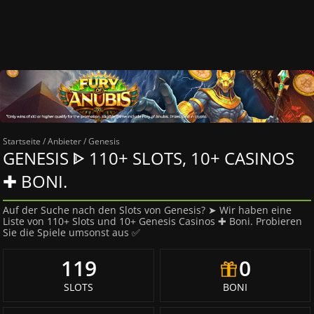
Startseite
/
Anbieter
/
Genesis
GENESIS ᐈ 110+ SLOTS, 10+ CASINOS
✚ BONI.
Auf der Suche nach den Slots von Genesis? ➤ Wir haben eine
Liste von 110+ Slots und 10+ Genesis Casinos ✚ Boni. Probieren
Sie die Spiele umsonst aus ✅
119
0
SLOTS
BONI