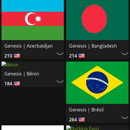
Genesis | Azerbaïdjan
Genesis | Bangladesh
210
214
Genesis | Bénin
184
Genesis | Brésil
264