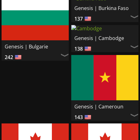
Genesis | Burkina Faso
137
Genesis | Cambodge
Genesis | Bulgarie
138
242
Genesis | Cameroun
143