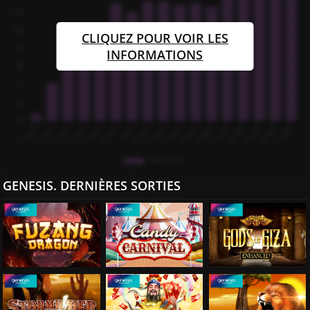
CLIQUEZ POUR VOIR LES
INFORMATIONS
GENESIS. DERNIÈRES SORTIES