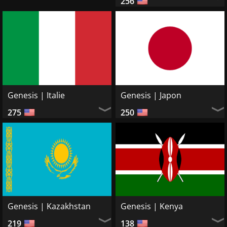
256
Genesis | Italie
Genesis | Japon
275
250
Genesis | Kazakhstan
Genesis | Kenya
219
138