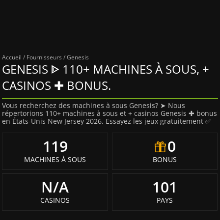
Accueil
/
Fournisseurs
/
Genesis
GENESIS ᐈ 110+ MACHINES À SOUS, +
CASINOS ✚ BONUS.
Vous recherchez des machines à sous Genesis? ➤ Nous
répertorions 110+ machines à sous et + casinos Genesis ✚ bonus
en États-Unis New Jersey 2026. Essayez les jeux gratuitement ✅
119
0
MACHINES À SOUS
BONUS
N/A
101
CASINOS
PAYS