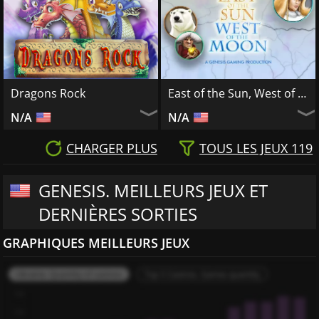
Dragons Rock
East of the Sun, West of the Moon
N/A
N/A
CHARGER PLUS
TOUS LES JEUX 119
GENESIS. MEILLEURS JEUX ET
DERNIÈRES SORTIES
GRAPHIQUES MEILLEURS JEUX