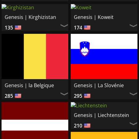
Genesis | Kirghizistan
Genesis | Koweit
135
174
Genesis | la Belgique
Genesis | La Slovénie
285
295
Genesis | Liechtenstein
210