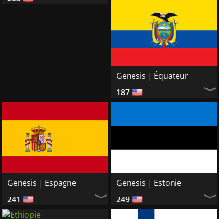
Genesis | Équateur
187
Genesis | Espagne
Genesis | Estonie
241
249