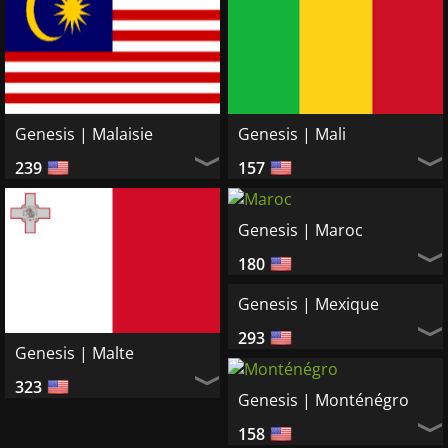
Genesis | Malaisie
Genesis | Mali
239
157
Genesis | Maroc
180
Genesis | Malte
323