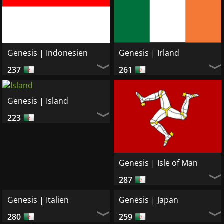
Genesis | Indonesien
Genesis | Irland
237
261
Genesis | Island
223
Genesis | Isle of Man
287