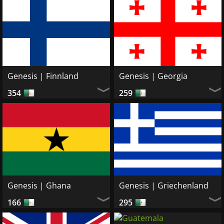
Genesis | Finnland
Genesis | Georgia
354
259
Genesis | Ghana
Genesis | Griechenland
166
295