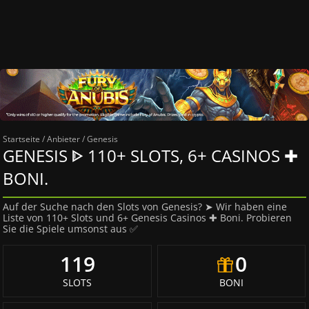
Startseite
/
Anbieter
/
Genesis
GENESIS ᐈ 110+ SLOTS, 6+ CASINOS ✚
BONI.
Auf der Suche nach den Slots von Genesis? ➤ Wir haben eine
Liste von 110+ Slots und 6+ Genesis Casinos ✚ Boni. Probieren
Sie die Spiele umsonst aus ✅
119
0
SLOTS
BONI