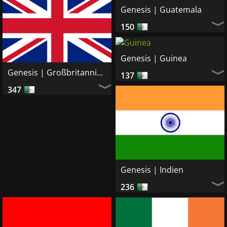
Genesis | Guatemala
150
Genesis | Guinea
Genesis | Großbritannien
137
347
Genesis | Indien
236