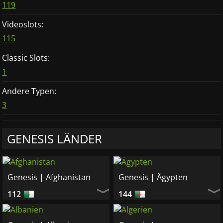
119
Videoslots:
115
Classic Slots:
1
Andere Typen:
3
GENESIS LÄNDER
Genesis | Afghanistan
Genesis | Ägypten
112
144