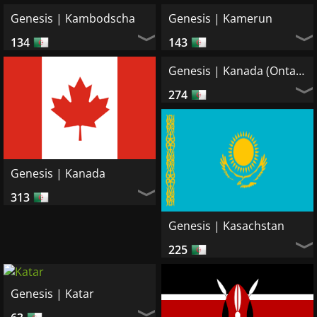
Genesis | Italien
Genesis | Japan
280
259
Genesis | Kambodscha
134
Genesis | Kamerun
143