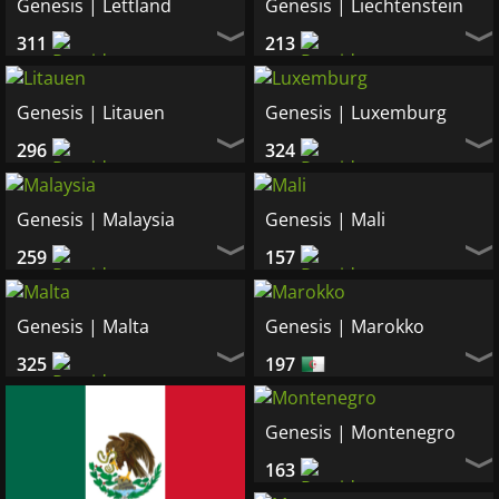
Genesis | Kirgisistan
135
Genesis | Kolumbien
214
Genesis | Kongo
Genesis | Korea, Republik von
147
184
Genesis | Kroatien
Genesis | Kuwait
320
173
Genesis | Lettland
Genesis | Liechtenstein
311
213