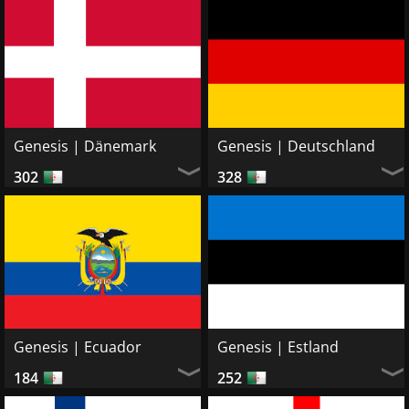
Genesis | Dänemark
Genesis | Deutschland
302
328
Genesis | Ecuador
Genesis | Estland
184
252