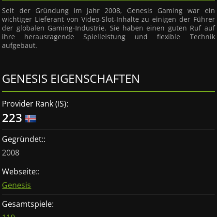
Seit der Gründung im Jahr 2008, Genesis Gaming war ein
wichtiger Lieferant von Video-Slot-Inhalte zu einigen der Führer
der globalen Gaming-Industrie. Sie haben einen guten Ruf auf
ihre herausragende Spielleistung und flexible Technik
aufgebaut.
GENESIS EIGENSCHAFTEN
Provider Rank (IS):
223
Gegründet::
2008
Webseite::
Genesis
Gesamtspiele: