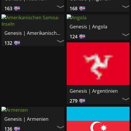
163
168
Genesis | Angola
Genesis | Amerikanischen Samoa-Inseln
124
132
Genesis | Argentinien
279
Genesis | Armenien
136