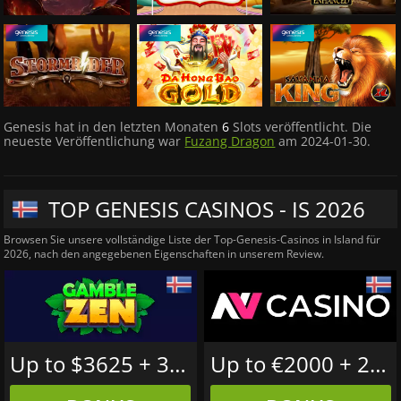
Genesis hat in den letzten Monaten
6
Slots veröffentlicht. Die
neueste Veröffentlichung war
Fuzang Dragon
am 2024-01-30.
TOP GENESIS CASINOS - IS 2026
Browsen Sie unsere vollständige Liste der Top-Genesis-Casinos in Island für
2026, nach den angegebenen Eigenschaften in unserem Review.
Up to $3625 + 350 FS
Up to €2000 + 225 FS