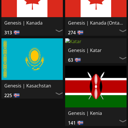
Genesis | Kanada
Genesis | Kanada (Ontario)
313
274
Genesis | Katar
63
Genesis | Kasachstan
225
Genesis | Kenia
141