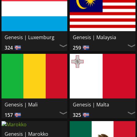
Genesis | Luxemburg
Genesis | Malaysia
324
259
Genesis | Mali
Genesis | Malta
157
325
Genesis | Marokko