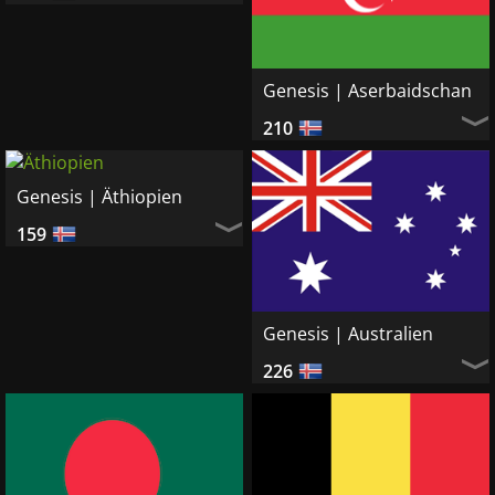
Genesis | Aserbaidschan
210
Genesis | Äthiopien
159
Genesis | Australien
226