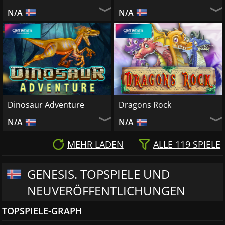
N/A
N/A
Dinosaur Adventure
Dragons Rock
N/A
N/A
MEHR LADEN
ALLE 119 SPIELE
GENESIS. TOPSPIELE UND
NEUVERÖFFENTLICHUNGEN
TOPSPIELE-GRAPH