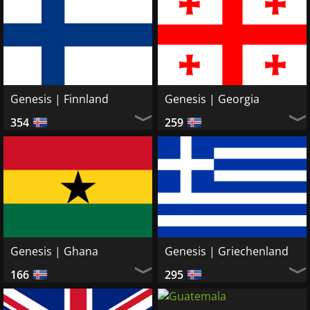
Genesis | Finnland
Genesis | Georgia
354
259
Genesis | Ghana
Genesis | Griechenland
166
295