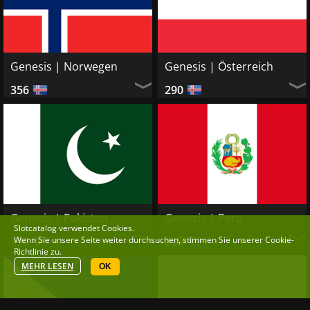
Genesis | Norwegen
Genesis | Österreich
356
290
Genesis | Pakistan
Genesis | Peru
Slotcatalog verwendet Cookies.
Wenn Sie unsere Seite weiter durchsuchen, stimmen Sie unserer Cookie-
190
255
Richtlinie zu.
MEHR LESEN
OK