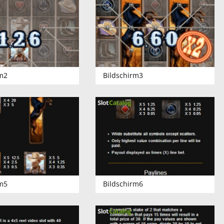
rm2
Bildschirm3
rm5
Bildschirm6