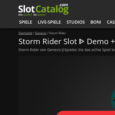
SPIELE
LIVE-SPIELE
STUDIOS
BONI
CAS
Startseite
/
Genesis
/
Storm Rider
Storm Rider Slot ᐈ Demo 
Storm Rider von Genesis🥇Spielen Sie das echte Spiel k