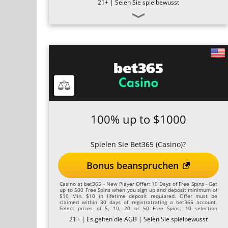
21+ |
Seien Sie spielbewusst
100% up to $1000
Spielen Sie Bet365 (Casino)?
Bonus beanspruchen
Casino at bet365 - New Player Offer: 10 Days of Free Spins - Get
up to 500 Free Spins when you sign up and deposit minimum of
$10 Min. $10 in lifetime deposit requiared. Offer must be
claimed within 30 days of registratrating a bet365 account.
Select prizes of 5, 10, 20 or 50 Free Spins; 10 selection
available within 20 days, 24 hours between each selection.
21+ |
Es gelten die AGB
|
Seien Sie spielbewusst
Max. prize, game restrictions, time limits and T&Cs apply.
Registration required