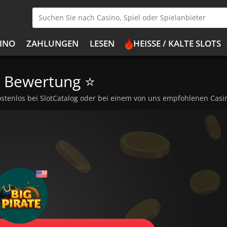
.
INO
ZAHLUNGEN
LESEN
HEISSE / KALTE SLOTS
+ Bewertung ⭐
ostenlos bei SlotCatalog oder bei einem von uns empfohlenen Casi