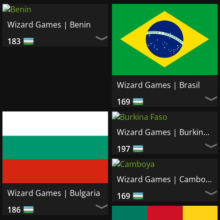
Wizard Games | Benin
183
Wizard Games | Brasil
169
Wizard Games | Burkina Faso
197
Wizard Games | Camboya
Wizard Games | Bulgaria
169
186