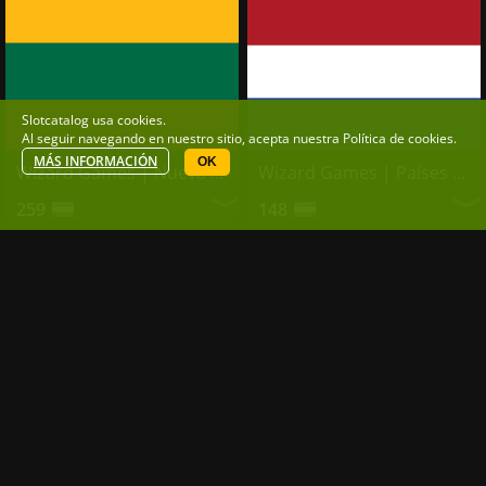
Slotcatalog usa cookies.
Al seguir navegando en nuestro sitio, acepta nuestra Política de cookies.
MÁS INFORMACIÓN
OK
Wizard Games | Nueva Zelanda
Wizard Games | Países Bajos
259
148
Wizard Games | Pakistán
Wizard Games | Pensilvania, EE. UU.
160
46