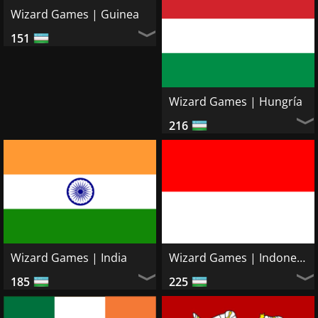
Wizard Games | Guinea
151
Wizard Games | Hungría
216
Wizard Games | India
Wizard Games | Indonesia
185
225