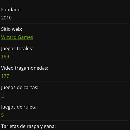
Fundado:
2010
Sitio web:
Wizard Games
Juegos totales:
199
Video tragamonedas:
177
Juegos de cartas:
2
Juegos de ruleta:
5
Tarjetas de raspa y gana: