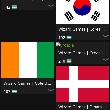
142
Wizard Games | Corea, Republica de
192
Wizard Games | Croacia
210
Wizard Games | Côte d`Ivoire
107
Wizard Games | Dinamarca