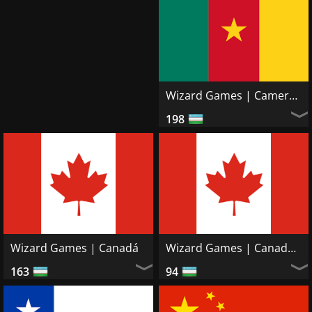
Wizard Games | Camerún
198
Wizard Games | Canadá
Wizard Games | Canadá (Ontario)
163
94