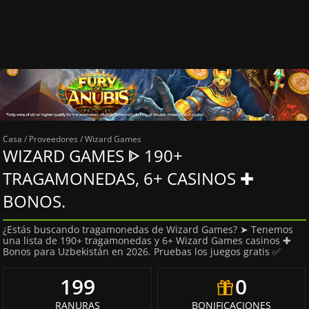
Casa
/
Proveedores
/
Wizard Games
WIZARD GAMES ᐈ 190+
TRAGAMONEDAS, 6+ CASINOS ✚
BONOS.
¿Estás buscando tragamonedas de Wizard Games? ➤ Tenemos
una lista de 190+ tragamonedas y 6+ Wizard Games casinos ✚
Bonos para Uzbekistán en 2026. Pruebas los juegos gratis ✅
199
0
RANURAS
BONIFICACIONES