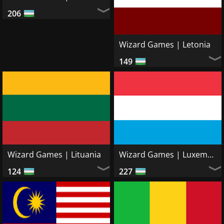
206
Wizard Games | Letonia
149
Wizard Games | Lituania
Wizard Games | Luxemburgo
124
227