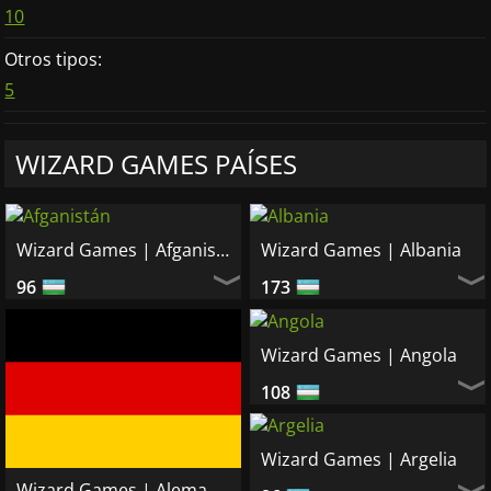
10
Otros tipos:
5
WIZARD GAMES PAÍSES
Wizard Games | Afganistán
Wizard Games | Albania
96
173
Wizard Games | Angola
108
Wizard Games | Argelia
Wizard Games | Alemania