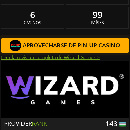
6
99
CASINOS
PAÍSES
APROVECHARSE DE PIN-UP CASINO
Leer la revisión completa de Wizard Games >
143
PROVIDER
RANK