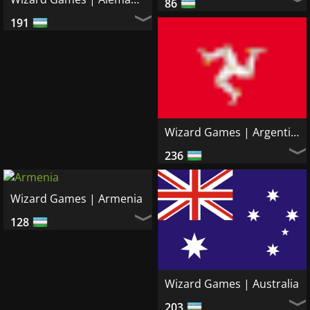
86
191
Wizard Games | Argentina
236
Wizard Games | Armenia
128
Wizard Games | Australia
203