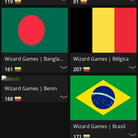
119
81
Wizard Games | Bangladesh
Wizard Games | Bélgica
161
207
Wizard Games | Benin
188
Wizard Games | Brasil
171