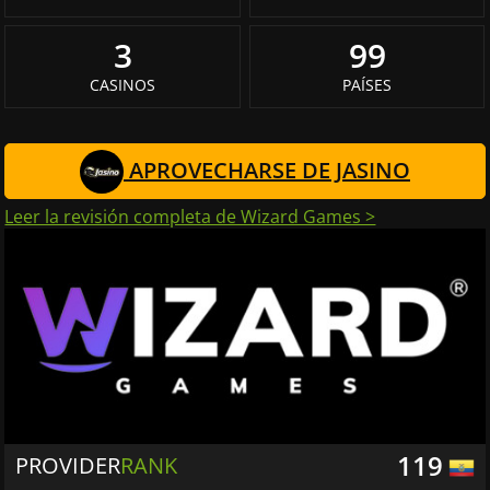
3
99
CASINOS
PAÍSES
APROVECHARSE DE JASINO
Leer la revisión completa de Wizard Games >
119
PROVIDER
RANK