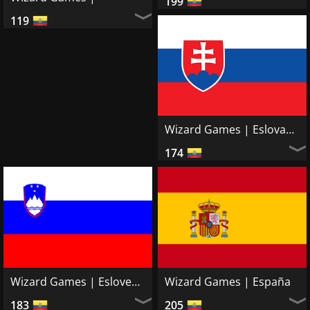
199
119
Wizard Games | Eslovaquia
174
Wizard Games | Eslovenia
Wizard Games | España
183
205