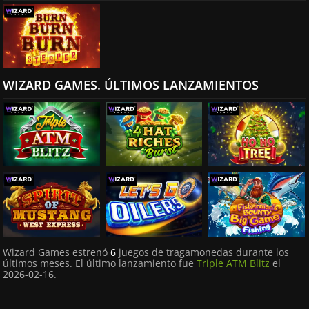
WIZARD GAMES. ÚLTIMOS LANZAMIENTOS
Wizard Games estrenó
6
juegos de tragamonedas durante los
últimos meses. El último lanzamiento fue
Triple ATM Blitz
el
2026-02-16.