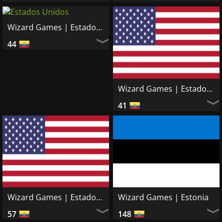
Wizard Games | Estados Unidos
44
Wizard Games | Estados Unidos Michigan
41
Wizard Games | Estados Unidos Nueva Jersey
Wizard Games | Estonia
57
148