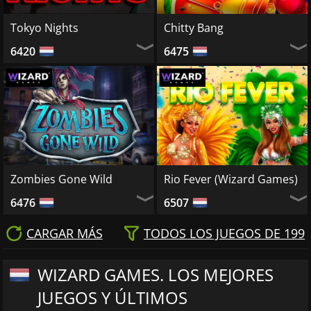
Tokyo Nights
Chitty Bang
6420
6475
Zombies Gone Wild
Rio Fever (Wizard Games)
6476
6507
CARGAR MÁS
TODOS LOS JUEGOS DE 199
WIZARD GAMES. LOS MEJORES
JUEGOS Y ÚLTIMOS