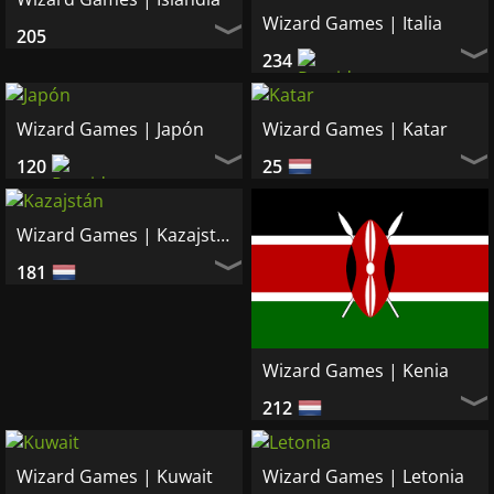
Wizard Games | Irlanda
Wizard Games | Isla de Man
146
62
Wizard Games | Italia
Wizard Games | Islandia
234
205
Wizard Games | Japón
120
Wizard Games | Katar
Wizard Games | Kazajstán
25
181