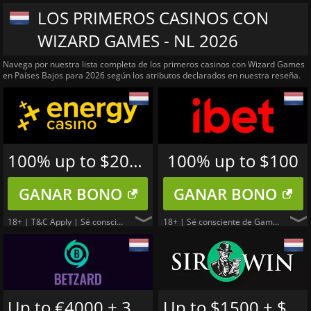
LOS PRIMEROS CASINOS CON
WIZARD GAMES - NL 2026
Navega por nuestra lista completa de los primeros casinos con Wizard Games
en Países Bajos para 2026 según los atributos declarados en nuestra reseña.
100% up to $200 + 400 FS
100% up to $100
GANAR BONO
GANAR BONO
18+ |
T&C Apply
|
Sé consciente de Gamble
18+ |
Sé consciente de Gamble
Up to €4000 + 350 FS
Up to $1500 + $400 FreeChip