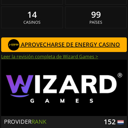
14
99
CASINOS
PAÍSES
APROVECHARSE DE ENERGY CASINO
Leer la revisión completa de Wizard Games >
152
PROVIDER
RANK