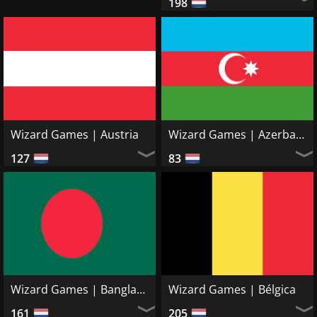
198
Wizard Games | Austria
Wizard Games | Azerbaiyán
127
83
Wizard Games | Bangladesh
Wizard Games | Bélgica
161
205