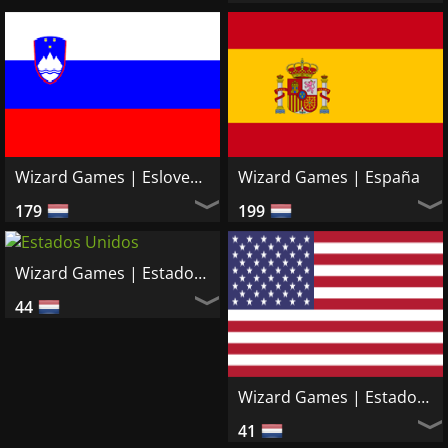
Wizard Games | Eslovenia
Wizard Games | España
179
199
Wizard Games | Estados Unidos
44
Wizard Games | Estados Unidos Michigan
41