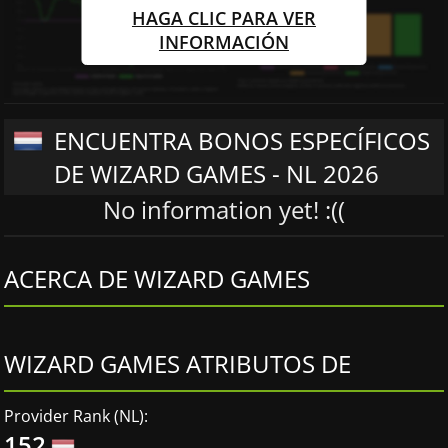
HAGA CLIC PARA VER
INFORMACIÓN
ENCUENTRA BONOS ESPECÍFICOS
DE WIZARD GAMES - NL 2026
No information yet! :((
ACERCA DE WIZARD GAMES
WIZARD GAMES ATRIBUTOS DE
Provider Rank (NL):
152