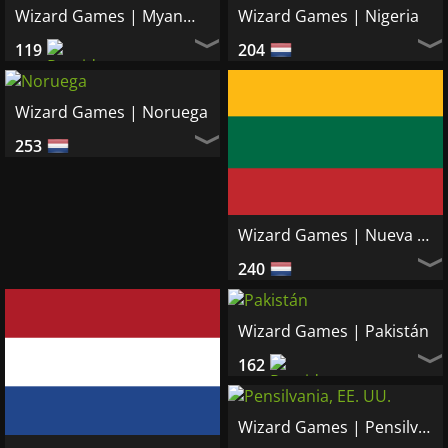
Wizard Games | Marruecos
Wizard Games | Méjico
160
24
Wizard Games | Montenegro
Wizard Games | Myanmar
176
119
Wizard Games | Nigeria
Wizard Games | Noruega
204
253
Wizard Games | Nueva Zelanda
Wizard Games |