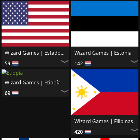
Wizard Games | Estados Unidos Nueva Jersey
Wizard Games | Estonia
59
142
Wizard Games | Etiopía
69
Wizard Games | Filipinas
420