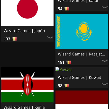
Wizard Games | Katar
54
Wizard Games | Japón
133
Wizard Games | Kazajstán
181
Wizard Games | Kuwait
98
Wizard Games | Kenia