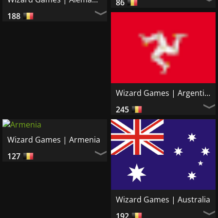
86
188
Wizard Games | Argentina
245
Wizard Games | Armenia
127
Wizard Games | Australia
192