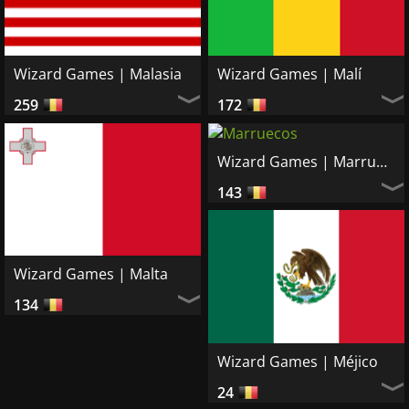
Wizard Games | Malasia
Wizard Games | Malí
259
172
Wizard Games | Marruecos
143
Wizard Games | Malta
134
Wizard Games | Méjico
24