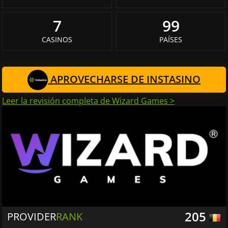
7
99
CASINOS
PAÍSES
APROVECHARSE DE INSTASINO
Leer la revisión completa de Wizard Games >
205
PROVIDER
RANK