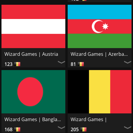
Wizard Games | Austria
Wizard Games | Azerbaiyán
123
81
Wizard Games | Bangladesh
Wizard Games |
168
205