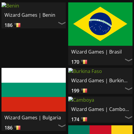
Wizard Games | Benin
186
Wizard Games | Brasil
170
Wizard Games | Burkina Faso
199
Wizard Games | Camboya
Wizard Games | Bulgaria
174
186