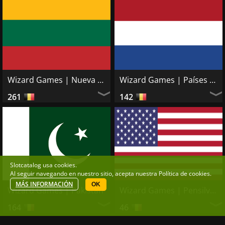
Wizard Games | Nueva Zelanda
Wizard Games | Países Bajos
261
142
Slotcatalog usa cookies.
Al seguir navegando en nuestro sitio, acepta nuestra Política de cookies.
MÁS INFORMACIÓN
OK
Wizard Games | Pakistán
Wizard Games | Pensilvania, EE. UU.
164
46