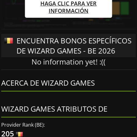
HAGA CLIC PARA VER
INFORMACIÓN
ENCUENTRA BONOS ESPECÍFICOS
DE WIZARD GAMES - BE 2026
No information yet! :((
ACERCA DE WIZARD GAMES
WIZARD GAMES ATRIBUTOS DE
Provider Rank (BE):
205