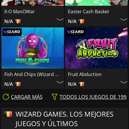
X-O ManOWar
Easter Cash Basket
N/A
N/A
Fish And Chips (Wizard Games)
Fruit Abduction
N/A
N/A
CARGAR MÁS
TODOS LOS JUEGOS DE 199
WIZARD GAMES. LOS MEJORES
JUEGOS Y ÚLTIMOS