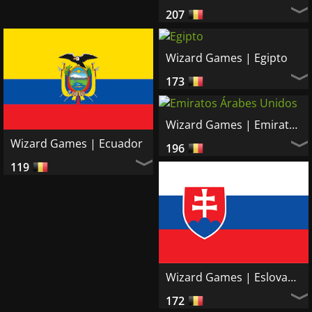
207
Wizard Games | Egipto
173
Wizard Games | Emiratos Árabes Unidos
Wizard Games | Ecuador
196
119
Wizard Games | Eslovaquia
172