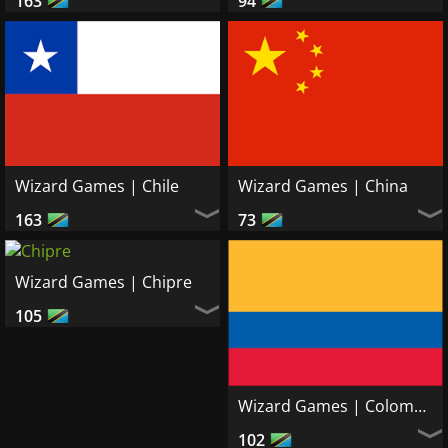
163
94
Wizard Games | Chile
Wizard Games | China
163
73
Wizard Games | Chipre
105
Wizard Games | Colombia
102