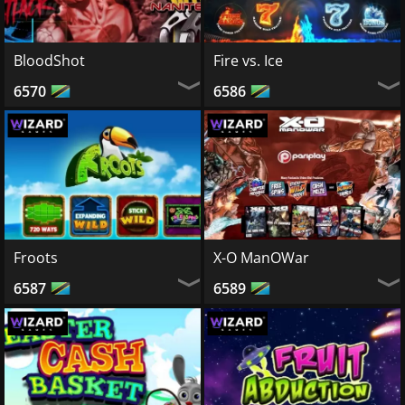
BloodShot
Fire vs. Ice
6570
6586
Froots
X-O ManOWar
6587
6589