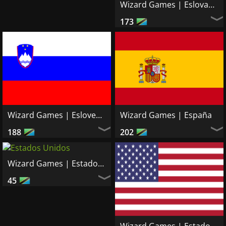
Wizard Games | Eslovaquia
173
Wizard Games | Eslovenia
Wizard Games | España
188
202
Wizard Games | Estados Unidos
45
Wizard Games | Estados Unidos Michigan