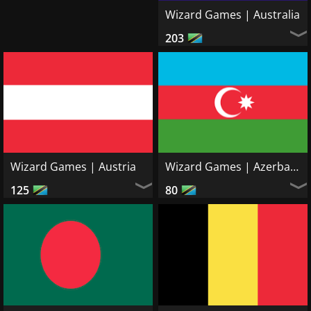
Wizard Games | Australia
203
Wizard Games | Austria
Wizard Games | Azerbaiyán
125
80