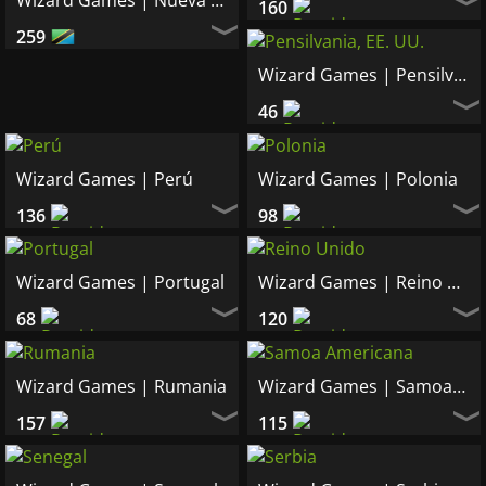
Wizard Games | Nigeria
Wizard Games | Noruega
204
271
Wizard Games | Países Bajos
148
Wizard Games | Pakistán
Wizard Games | Nueva Zelanda
160
259
Wizard Games | Pensilvania, EE. UU.
46
Wizard Games | Perú
Wizard Games | Polonia