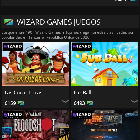
WIZARD GAMES JUEGOS
Busque entre 190+ Wizard Games máquinas tragamonedas clasificadas por
popularidad en Tanzania, República Unida de 2026
Las Cucas Locas
Fur Balls
6159
6493