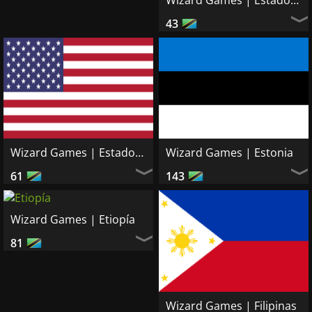
43
Wizard Games | Estados Unidos Nueva Jersey
Wizard Games | Estonia
61
143
Wizard Games | Etiopía
81
Wizard Games | Filipinas