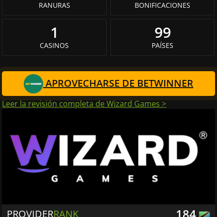
RANURAS
BONIFICACIONES
1
99
CASINOS
PAÍSES
APROVECHARSE DE BETWINNER
Leer la revisión completa de Wizard Games >
184
PROVIDER
RANK