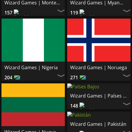
227
260
Wizard Games | Malí
Wizard Games | Malta
172
138
Wizard Games | Marruecos
Wizard Games | Méjico
166
19
Wizard Games | Montenegro
Wizard Games | Myanmar
157
119