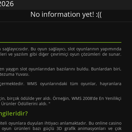
2026
No information yet! :((
ağlayıcısıdır. Bu oyun sağlayıcı, slot oyunlarının yapımında
leri ve yazılım gibi diğer çevrimiçi oyun çözümleri de sunar.
n yaygın slot oyunlarından bazılarını buldu. Bunlardan biri,
tezuma Yuvası.
 içermektedir. WMS oyunlarındaki tüm oyunlar, hayranlara
çin, birçok ödülde yer aldı. Örneğin, WMS 2008’de En Yenilikçi
Ürünler Ödüllerini aldı. "
gileridir?
iteli oyunlara duyulan ihtiyacı anlamaktadır. Bu online casino
u oyun ürünleri bazı güçlü 3D grafik animasyonları ve çok