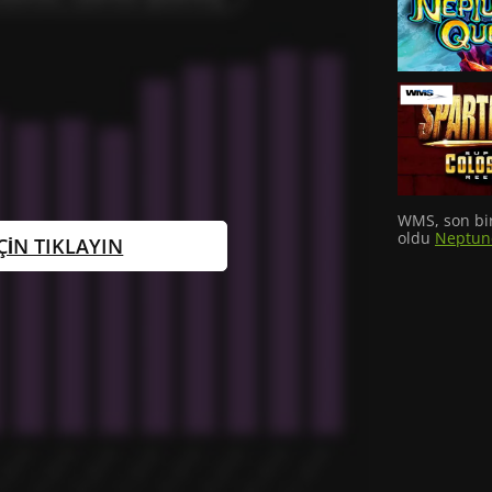
WMS, son bi
oldu
Neptun
ÇIN TIKLAYIN