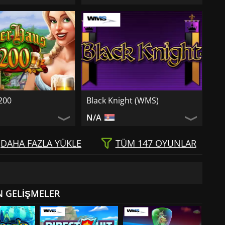
200
Black Knight (WMS)
N/A
DAHA FAZLA YÜKLE
TÜM 147 OYUNLAR
N GELIŞMELER