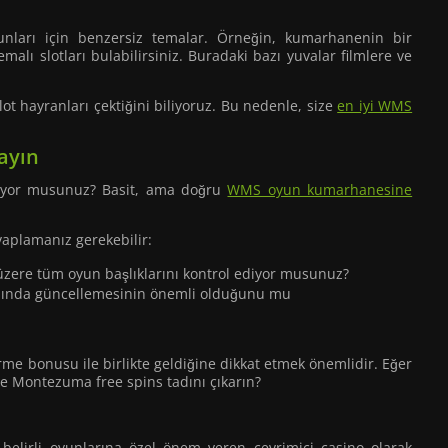
ları için benzersiz temalar. Örneğin, kumarhanenin bir
malı slotları bulabilirsiniz. Buradaki bazı yuvalar filmlere ve
t hayranları çektiğini biliyoruz. Bu nedenle, size
en iyi WMS
ayın
niyor musunuz? Basit, ama doğru
WMS oyun kumarhanesine
vaplamanız gerekebilir:
üzere tüm oyun başlıklarını kontrol ediyor musunuz?
nında güncellemesinin önemli olduğunu mu
irme bonusu ile birlikte geldiğine dikkat etmek önemlidir. Eğer
 Montezuma free spins tadını çıkarın?
elirli oyunlarına özel önem veren çevrimiçi casino olarak