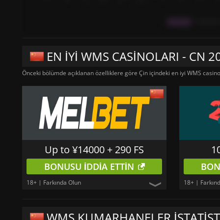
EN IYI WMS CASINOLARI - CN 2
Önceki bölümde açıklanan özelliklere göre Çin içindeki en iyi WMS casinol
Up to ¥14000 + 290 FS
1
BONUSU IDDIA ETTIN
BON
18+ |
Farkında Olun
18+ |
Farkın
WMS KUMARHANELER ISTATIST