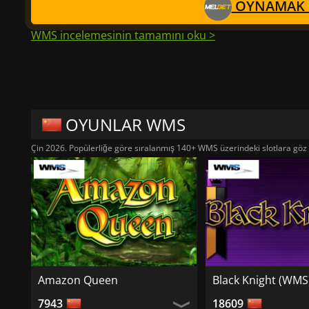
OYNAMAK 
WMS incelemesinin tamamını oku >
OYUNLAR WMS
Çin 2026. Popülerliğe göre sıralanmış 140+ WMS üzerindeki slotlara göz 
Amazon Queen
Black Knight (WMS
7943
18609