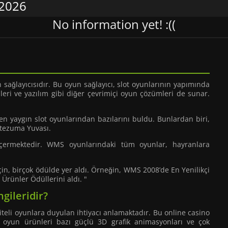
2026
No information yet! :((
ağlayıcısıdır. Bu oyun sağlayıcı, slot oyunlarının yapımında
leri ve yazılım gibi diğer çevrimiçi oyun çözümleri de sunar.
n yaygın slot oyunlarından bazılarını buldu. Bunlardan biri,
tezuma Yuvası.
 içermektedir. WMS oyunlarındaki tüm oyunlar, hayranlara
çin, birçok ödülde yer aldı. Örneğin, WMS 2008’de En Yenilikçi
Ürünler Ödüllerini aldı. "
gileridir?
iteli oyunlara duyulan ihtiyacı anlamaktadır. Bu online casino
u oyun ürünleri bazı güçlü 3D grafik animasyonları ve çok