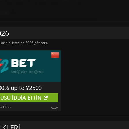
026
arının listesine 2026 göz atın.
00% up to ¥2500
USU IDDIA ETTIN
da Olun
IKLERI