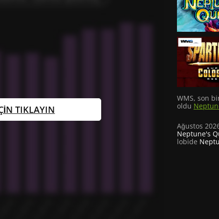
WMS, son bi
oldu
Neptun
ÇIN TIKLAYIN
Ağustos 2026
Neptune's Q
lobide
Neptu