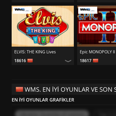
ELVIS: THE KING Lives
Epic MONOPOLY II
18616
18617
WMS. EN IYI OYUNLAR VE SON
EN IYI OYUNLAR GRAFIKLER