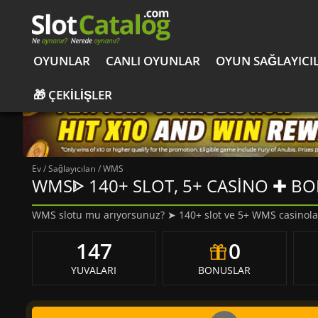
OYUNLAR
CANLI OYUNLAR
OYUN SAĞLAYICIL
🎁 ÇEKILIŞLER
Ev
/
Sağlayıcıları
/
WMS
WMSᐈ 140+ SLOT, 5+ CASINO ✚ BO
WMS slotu mu arıyorsunuz? ➤ 140+ slot ve 5+ WMS casinoları
147
0
YUVALARI
BONUSLAR