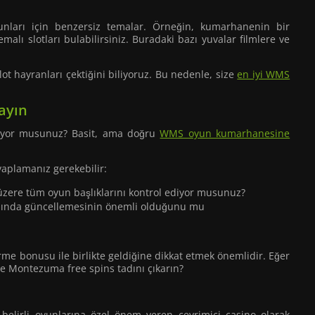
ları için benzersiz temalar. Örneğin, kumarhanenin bir
malı slotları bulabilirsiniz. Buradaki bazı yuvalar filmlere ve
t hayranları çektiğini biliyoruz. Bu nedenle, size
en iyi WMS
ayın
niyor musunuz? Basit, ama doğru
WMS oyun kumarhanesine
vaplamanız gerekebilir:
üzere tüm oyun başlıklarını kontrol ediyor musunuz?
nında güncellemesinin önemli olduğunu mu
irme bonusu ile birlikte geldiğine dikkat etmek önemlidir. Eğer
 Montezuma free spins tadını çıkarın?
elirli oyunlarına özel önem veren çevrimiçi casino olarak