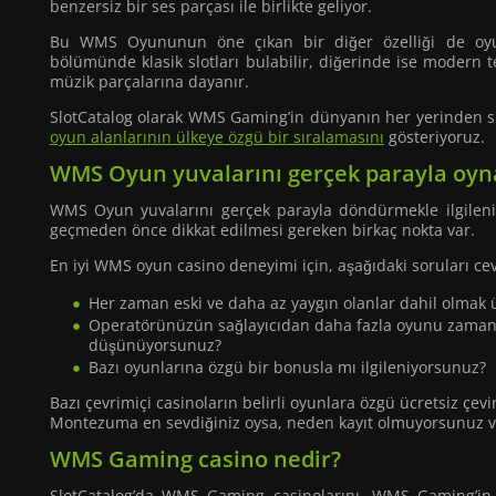
benzersiz bir ses parçası ile birlikte geliyor.
Bu WMS Oyununun öne çıkan bir diğer özelliği de oyun
bölümünde klasik slotları bulabilir, diğerinde ise modern te
müzik parçalarına dayanır.
SlotCatalog olarak WMS Gaming’in dünyanın her yerinden slo
oyun alanlarının ülkeye özgü bir sıralamasını
gösteriyoruz.
WMS Oyun yuvalarını gerçek parayla oyn
WMS Oyun yuvalarını gerçek parayla döndürmekle ilgile
geçmeden önce dikkat edilmesi gereken birkaç nokta var.
En iyi WMS oyun casino deneyimi için, aşağıdaki soruları ce
Her zaman eski ve daha az yaygın olanlar dahil olmak 
Operatörünüzün sağlayıcıdan daha fazla oyunu zama
düşünüyorsunuz?
Bazı oyunlarına özgü bir bonusla mı ilgileniyorsunuz?
Bazı çevrimiçi casinoların belirli oyunlara özgü ücretsiz çev
Montezuma en sevdiğiniz oysa, neden kayıt olmuyorsunuz ve
WMS Gaming casino nedir?
SlotCatalog’da WMS Gaming casinolarını, WMS Gaming’in b