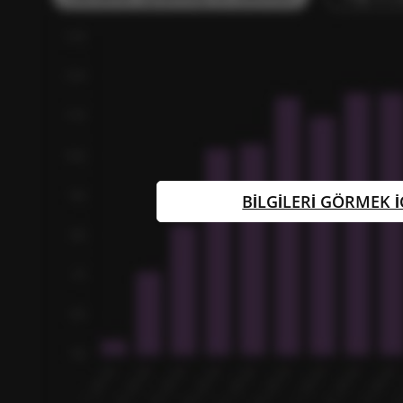
BILGILERI GÖRMEK I