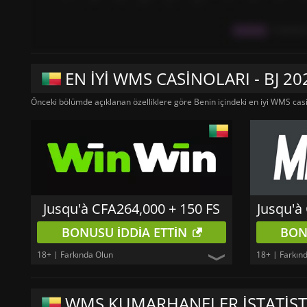
EN IYI WMS CASINOLARI - BJ 20
Önceki bölümde açıklanan özelliklere göre Benin içindeki en iyi WMS casin
Jusqu'à CFA264,000 + 150 FS
Jusqu'à
BONUSU IDDIA ETTIN
BON
18+ |
Farkında Olun
18+ |
Farkın
WMS KUMARHANELER ISTATIST