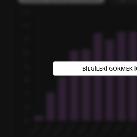
BILGILERI GÖRMEK I