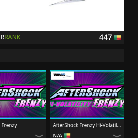
447
ER
RANK
 Frenzy
AfterShock Frenzy Hi-Volatility
N/A