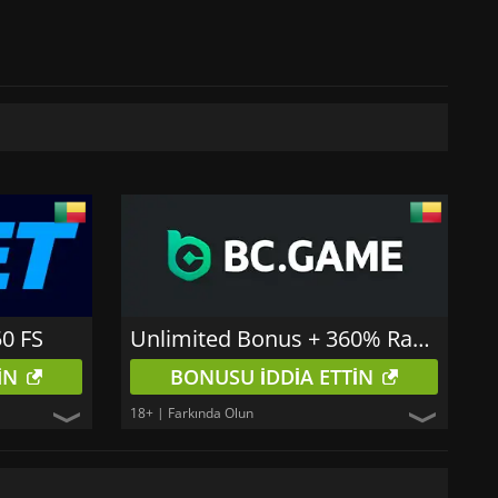
50 FS
Unlimited Bonus + 360% Rakeback
IN
BONUSU IDDIA ETTIN
18+ |
Farkında Olun