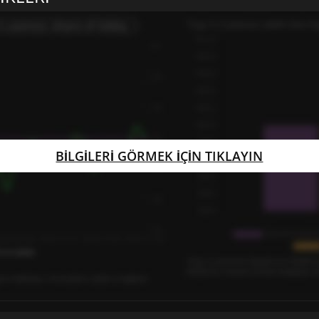
BILGILERI GÖRMEK IÇIN TIKLAYIN