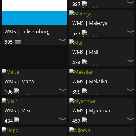
WMS | Lüksemburg
WMS | Macaristan
505
387
WMS | Malezya
WMS | Mali
527
434