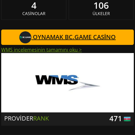
4
106
CASINOLAR
ÜLKELER
OYNAMAK BC.GAME CASINO
WMS incelemesinin tamamını oku >
471
PROVIDER
RANK