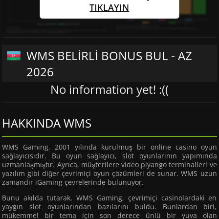
TIKLAYIN
WMS BELIRLI BONUS BUL - AZ
2026
No information yet! :((
HAKKINDA WMS
WMS Gaming, 2001 yılında kurulmuş bir online casino oyun
sağlayıcısıdır. Bu oyun sağlayıcı, slot oyunlarının yapımında
uzmanlaşmıştır. Ayrıca, müşterilere video piyango terminalleri ve
yazılım gibi diğer çevrimiçi oyun çözümleri de sunar. WMS uzun
zamandır iGaming çevrelerinde bulunuyor.
Bunu akılda tutarak, WMS Gaming, çevrimiçi casinolardaki en
yaygın slot oyunlarından bazılarını buldu. Bunlardan biri,
mükemmel bir tema için son derece ünlü bir yuva olan