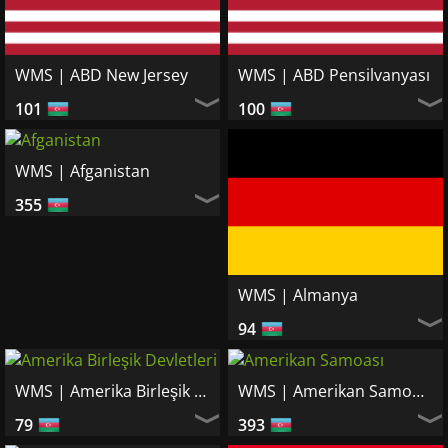
WMS | ABD New Jersey
WMS | ABD Pensilvanyası
101
100
WMS | Afganistan
355
WMS | Almanya
94
WMS | Amerika Birleşik Devletleri
WMS | Amerikan Samoası
79
393