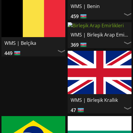
WMS | Benin
459
WMS | Birleşik Arap Emirlikleri
WMS | Belçika
369
449
WMS | Birleşik Krallık
47