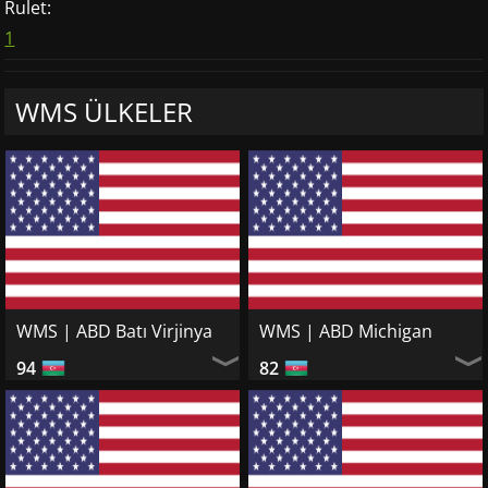
Rulet:
1
WMS ÜLKELER
WMS | ABD Batı Virjinya
WMS | ABD Michigan
94
82