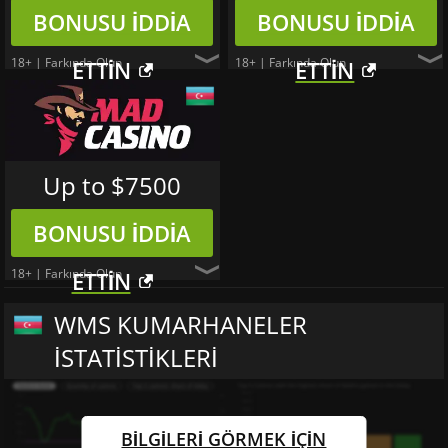
BONUSU IDDIA
BONUSU IDDIA
18+ |
Farkında Olun
18+ |
Farkında Olun
ETTIN
ETTIN
Up to $7500
BONUSU IDDIA
18+ |
Farkında Olun
ETTIN
WMS KUMARHANELER
ISTATISTIKLERI
BILGILERI GÖRMEK IÇIN