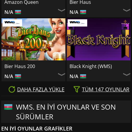
Amazon Queen
Bier Haus
N/A
N/A
Bier Haus 200
Black Knight (WMS)
N/A
N/A
DAHA FAZLA YÜKLE
TÜM 147 OYUNLAR
WMS. EN IYI OYUNLAR VE SON
SÜRÜMLER
EN IYI OYUNLAR GRAFIKLER