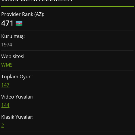
Provider Rank (AZ):
471
Kurulmuş:
1974
Web sitesi:
WMS
Toplam Oyun:
147
Video Yuvaları:
144
Klasik Yuvalar:
2