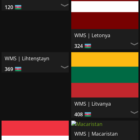
WMS | Kuveyt
120
WMS | Letonya
324
WMS | Lihtenştayn
369
WMS | Litvanya
408