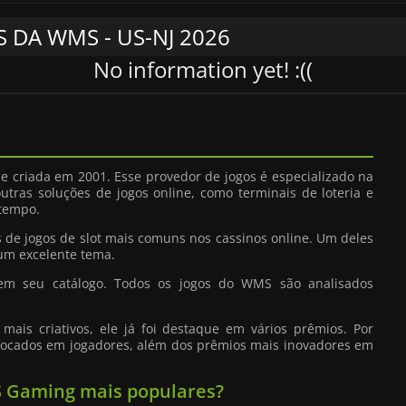
 DA WMS - US-NJ 2026
No information yet! :((
 criada em 2001. Esse provedor de jogos é especializado na
utras soluções de jogos online, como terminais de loteria e
 tempo.
 de jogos de slot mais comuns nos cassinos online. Um deles
um excelente tema.
 em seu catálogo. Todos os jogos do WMS são analisados
ais criativos, ele já foi destaque em vários prêmios. Por
focados em jogadores, além dos prêmios mais inovadores em
S Gaming mais populares?