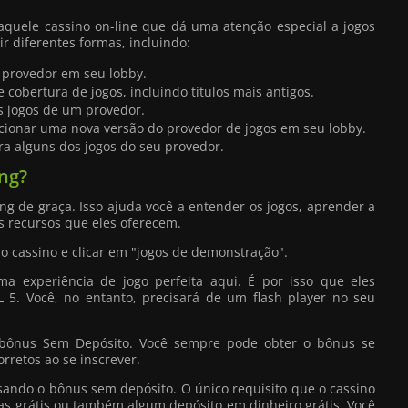
quele cassino on-line que dá uma atenção especial a jogos
r diferentes formas, incluindo:
 provedor em seu lobby.
bertura de jogos, incluindo títulos mais antigos.
s jogos de um provedor.
icionar uma nova versão do provedor de jogos em seu lobby.
ra alguns dos jogos do seu provedor.
ng?
 de graça. Isso ajuda você a entender os jogos, aprender a
os recursos que eles oferecem.
do cassino e clicar em "jogos de demonstração".
ma experiência de jogo perfeita aqui. É por isso que eles
 5. Você, no entanto, precisará de um flash player no seu
 bônus Sem Depósito. Você sempre pode obter o bônus se
rretos ao se inscrever.
ando o bônus sem depósito. O único requisito que o cassino
das grátis ou também algum depósito em dinheiro grátis. Você