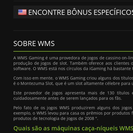
ENCONTRE BÔNUS ESPECÍFICOS
SOBRE WMS
A WMS Gaming é uma provedora de jogos de cassino on-line
produção de jogos de slot. Também oferece aos clientes o
software. O WMS está nos círculos da iGaming há bastante
Com isso em mente, o WMS Gaming criou alguns dos títulos
é o Montezuma Slot, que é um slot altamente célebre para 
Este provedor de jogos apresenta mais de 130 títulos
cuidadosamente antes de serem lançados para os fãs.
Pelo fato de os jogos WMS produzirem alguns dos jogos m
exemplo, o WMS levou para casa os prêmios por produtos 
produtos de tecnologia de jogos de 2008 ".
Quais são as máquinas caça-níqueis WM