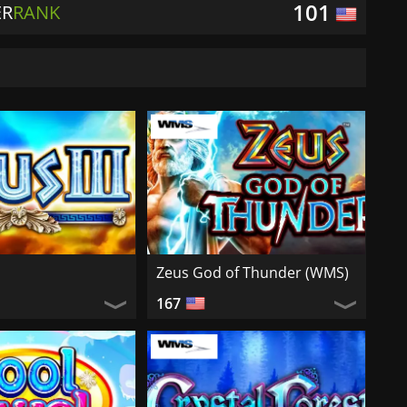
101
ER
RANK
Zeus God of Thunder (WMS)
167