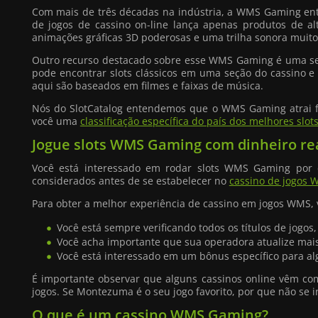
Com mais de três décadas na indústria, a WMS Gaming ente
de jogos de cassino on-line lança apenas produtos de a
animações gráficas 3D poderosas e uma trilha sonora muito
Outro recurso destacado sobre esse WMS Gaming é uma sel
pode encontrar slots clássicos em uma seção do cassino e
aqui são baseados em filmes e faixas de música.
Nós do SlotCatalog entendemos que o WMS Gaming atrai f
você uma
classificação específica do país dos melhores slo
Jogue slots WMS Gaming com dinheiro re
Você está interessado em rodar slots WMS Gaming por d
considerados antes de se estabelecer no
cassino de jogos
Para obter a melhor experiência de cassino em jogos WMS, 
Você está sempre verificando todos os títulos de jogo
Você acha importante que sua operadora atualize mai
Você está interessado em um bônus específico para al
É importante observar que alguns cassinos online vêm co
jogos. Se Montezuma é o seu jogo favorito, por que não se 
O que é um cassino WMS Gaming?