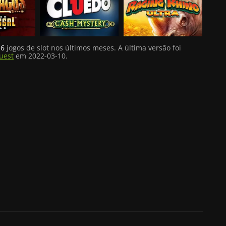
u
6
jogos de slot nos últimos meses. A última versão foi
uest
em 2022-03-10.