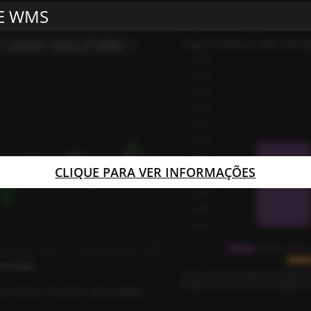
DE WMS
CLIQUE PARA VER INFORMAÇÕES