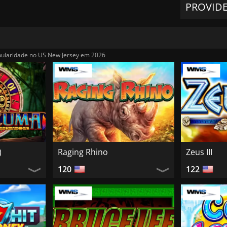
PROVID
opularidade no US New Jersey em 2026
)
Raging Rhino
Zeus III
120
122