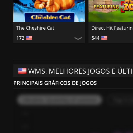
The Cheshire Cat
172
544
WMS. MELHORES JOGOS E ÚL
PRINCIPAIS GRÁFICOS DE JOGOS