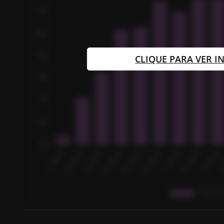
CLIQUE PARA VER 