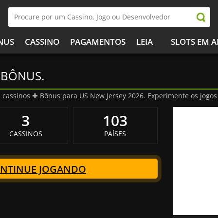
.
NUS
CASSINO
PAGAMENTOS
LEIA
SLOTS EM A
 BÔNUS.
 cassinos ✚ Bônus para US New Jersey 2026. Experimente os jogos
3
103
CASSINOS
PAÍSES
NTINUE JOGANDO