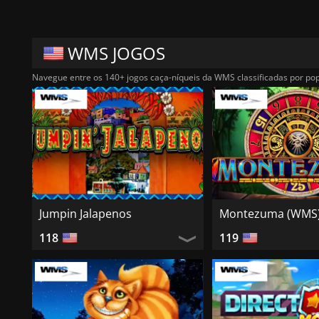
WMS JOGOS
Navegue entre os 140+ jogos caça-níqueis da WMS classificadas por p
Jumpin Jalapenos
Montezuma (WMS
118
119