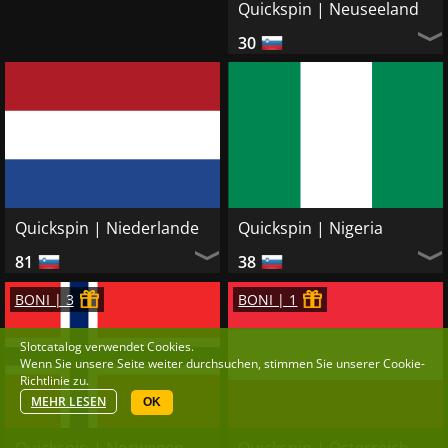
Quickspin | Neuseeland
30
Quickspin | Niederlande
Quickspin | Nigeria
81
38
BONI | 3
BONI | 1
Slotcatalog verwendet Cookies.
Wenn Sie unsere Seite weiter durchsuchen, stimmen Sie unserer Cookie-
Richtlinie zu.
MEHR LESEN
OK
Quickspin | Norwegen
Quickspin | Österreich