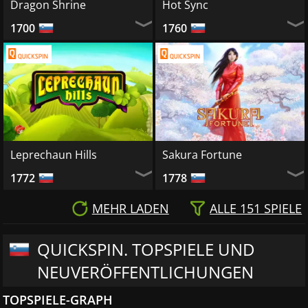
Dragon Shrine
Hot Sync
1700
1760
Leprechaun Hills
Sakura Fortune
1772
1778
MEHR LADEN
ALLE 151 SPIELE
QUICKSPIN. TOPSPIELE UND
NEUVERÖFFENTLICHUNGEN
TOPSPIELE-GRAPH