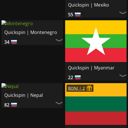
Quickspin | Mexiko
55
Quickspin | Montenegro
34
Quickspin | Myanmar
22
BONI | 2
Quickspin | Nepal
82