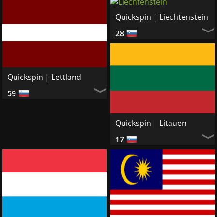
Quickspin | Liechtenstein
28
Quickspin | Lettland
59
Quickspin | Litauen
17