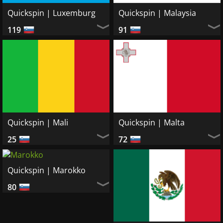
Quickspin | Luxemburg
Quickspin | Malaysia
119
91
Quickspin | Mali
Quickspin | Malta
25
72
Quickspin | Marokko
80