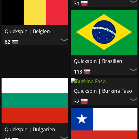
31
Quickspin | Belgien
62
Quickspin | Brasilien
113
Quickspin | Burkina Faso
32
Quickspin | Bulgarien