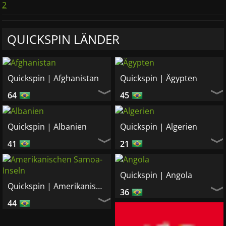
2
QUICKSPIN LÄNDER
Quickspin | Afghanistan
Quickspin | Ägypten
64
45
Quickspin | Albanien
Quickspin | Algerien
41
21
Quickspin | Angola
Quickspin | Amerikanischen Samoa-Inseln
36
44