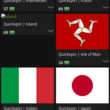
Quickspin | Indonesien
Quickspin | Irland
57
66
Quickspin | Island
69
Quickspin | Isle of Man
24
Quickspin | Italien
Quickspin | Japan