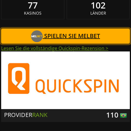
77
102
KASINOS
LÄNDER
SPIELEN SIE MELBET
Lesen Sie die vollständige Quickspin-Rezension >
110
PROVIDER
RANK