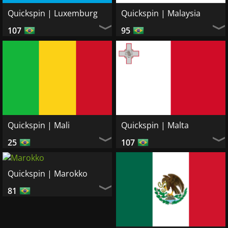
Quickspin | Luxemburg
Quickspin | Malaysia
107
95
Quickspin | Mali
Quickspin | Malta
25
107
Quickspin | Marokko
81