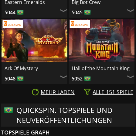
Eastern Emeralds
Big Bot Crew
5044
5045
Ark Of Mystery
Hall of the Mountain King
5048
5052
MEHR LADEN
ALLE 151 SPIELE
QUICKSPIN. TOPSPIELE UND
NEUVERÖFFENTLICHUNGEN
TOPSPIELE-GRAPH