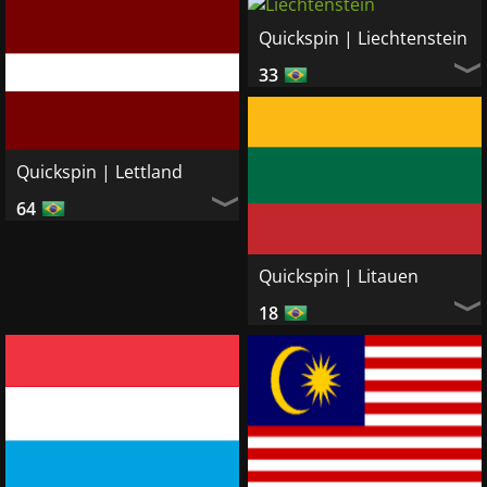
Quickspin | Liechtenstein
33
Quickspin | Lettland
64
Quickspin | Litauen
18