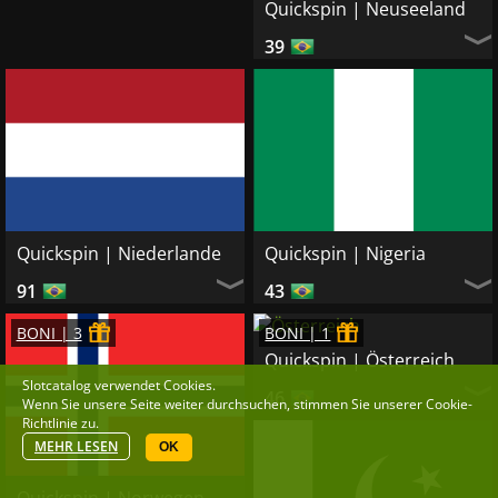
Quickspin | Neuseeland
39
Quickspin | Niederlande
Quickspin | Nigeria
91
43
BONI | 3
BONI | 1
Slotcatalog verwendet Cookies.
Wenn Sie unsere Seite weiter durchsuchen, stimmen Sie unserer Cookie-
Richtlinie zu.
MEHR LESEN
OK
Quickspin | Norwegen
Quickspin | Österreich