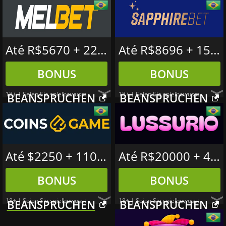
Até R$5670 + 220 FS
Até R$8696 + 150 FS
BONUS
BONUS
18+ |
Seien Sie spielbewusst
18+ |
Seien Sie spielbewusst
BEANSPRUCHEN
BEANSPRUCHEN
Até R$20000 + 400 FS
Até $2250 + 110 FS
BONUS
BONUS
18+ |
Seien Sie spielbewusst
18+ |
Seien Sie spielbewusst
BEANSPRUCHEN
BEANSPRUCHEN