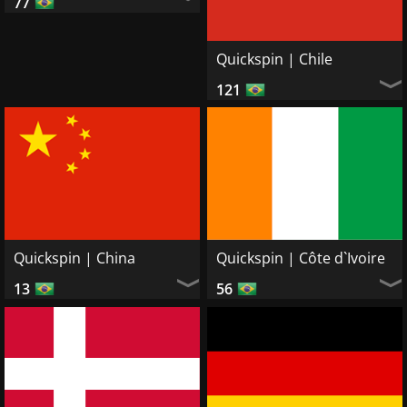
77
Quickspin | Chile
121
Quickspin | China
Quickspin | Côte d`Ivoire
13
56