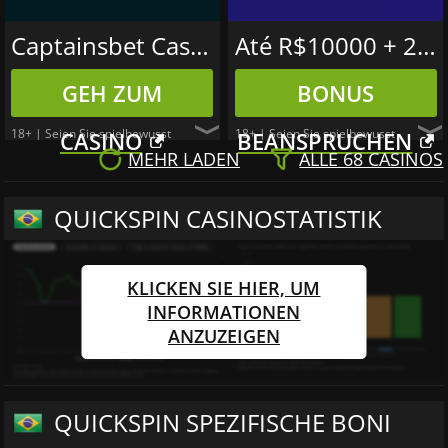
Captainsbet Casino
Até R$10000 + 200 FS
GEH ZUM
BONUS
18+ |
Seien Sie spielbewusst
18+ |
Seien Sie spielbewusst
CASINO
BEANSPRUCHEN
MEHR LADEN
ALLE 68 CASINOS
QUICKSPIN CASINOSTATISTIK
KLICKEN SIE HIER, UM
INFORMATIONEN
ANZUZEIGEN
QUICKSPIN SPEZIFISCHE BONI