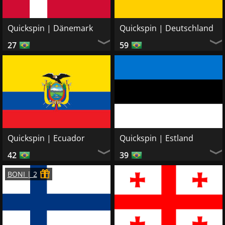
Quickspin | Dänemark
Quickspin | Deutschland
27
59
Quickspin | Ecuador
Quickspin | Estland
42
39
BONI | 2