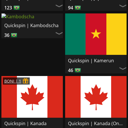
123
94
Quickspin | Kambodscha
36
Quickspin | Kamerun
46
BONI | 1
Quickspin | Kanada
Quickspin | Kanada (Ontario)