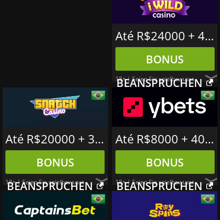
Até R$24000 + 400 FS
BONUS
18+ |
Seien Sie spielbewusst
BEANSPRUCHEN
Até R$20000 + 325 FS
Até R$8000 + 400 FS
BONUS
BONUS
18+ |
Seien Sie spielbewusst
18+ |
Seien Sie spielbewusst
BEANSPRUCHEN
BEANSPRUCHEN