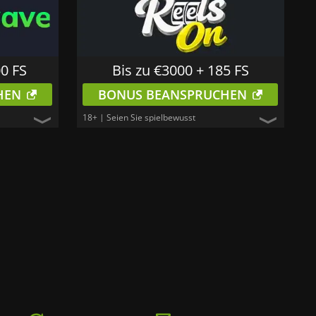
00 FS
Bis zu €3000 + 185 FS
HEN
BONUS BEANSPRUCHEN
18+ |
Seien Sie spielbewusst