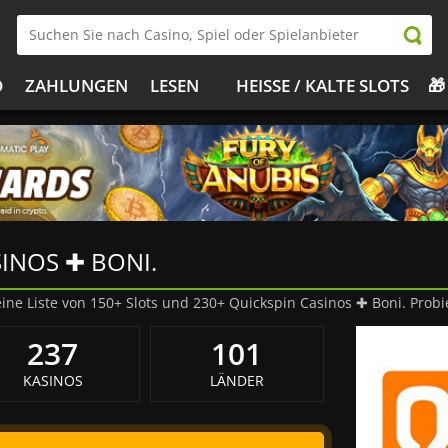
.
O
ZAHLUNGEN
LESEN
HEISSE / KALTE SLOTS
🎁
SINOS ✚ BONI.
ine Liste von 150+ Slots und 230+ Quickspin Casinos ✚ Boni. Probi
237
101
KASINOS
LÄNDER