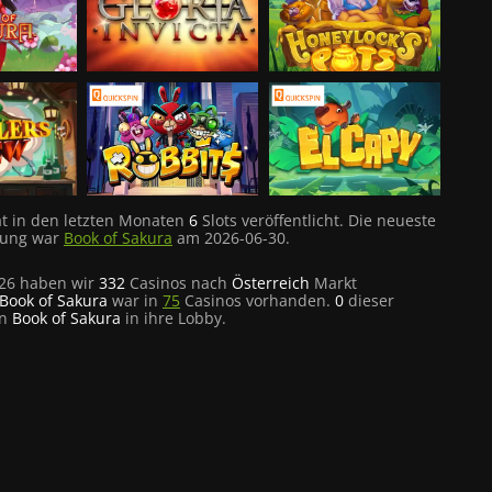
t in den letzten Monaten
6
Slots veröffentlicht. Die neueste
chung war
Book of Sakura
am 2026-06-30.
026 haben wir
332
Casinos nach
Österreich
Markt
Book of Sakura
war in
75
Casinos vorhanden.
0
dieser
en
Book of Sakura
in ihre Lobby.