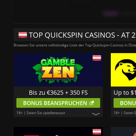
TOP QUICKSPIN CASINOS - AT 
Browsen Sie unsere vollständige Liste der Top-Quickspin-Casinos in Ös
Bis zu €3625 + 350 FS
BONUS BEANSPRUCHEN
BONU
18+ |
Seien Sie spielbewusst
18+ |
Seien S