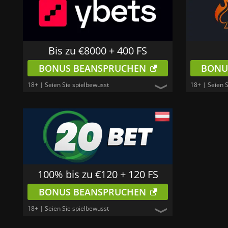
Bis zu €8000 + 400 FS
BONUS BEANSPRUCHEN
BONU
18+ |
Seien Sie spielbewusst
18+ |
Seien S
100% bis zu €120 + 120 FS
BONUS BEANSPRUCHEN
18+ |
Seien Sie spielbewusst