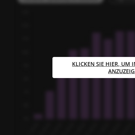
KLICKEN SIE HIER, UM
ANZUZEI