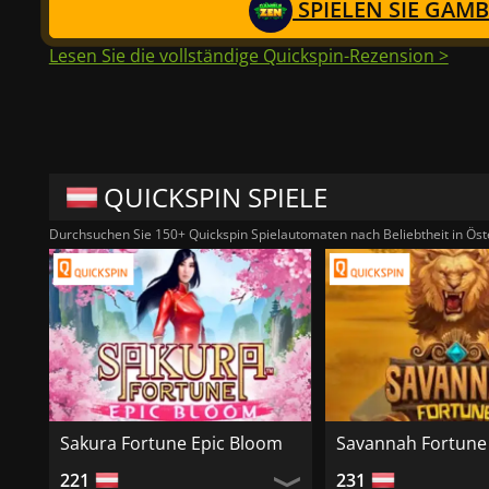
SPIELEN SIE GAM
Lesen Sie die vollständige Quickspin-Rezension >
QUICKSPIN SPIELE
Durchsuchen Sie 150+ Quickspin Spielautomaten nach Beliebtheit in Öst
Sakura Fortune Epic Bloom
Savannah Fortune
221
231