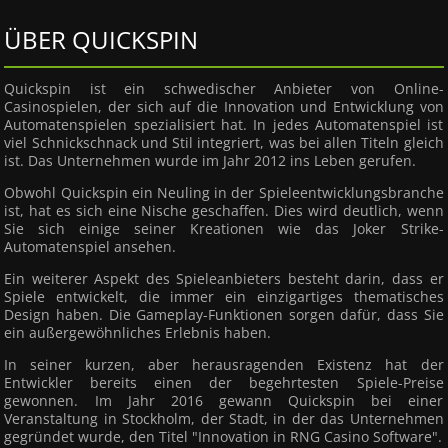
ÜBER QUICKSPIN
Quickspin ist ein schwedischer Anbieter von Online-
Casinospielen, der sich auf die Innovation und Entwicklung von
Automatenspielen spezialisiert hat. In jedes Automatenspiel ist
viel Schnickschnack und Stil integriert, was bei allen Titeln gleich
ist. Das Unternehmen wurde im Jahr 2012 ins Leben gerufen.
Obwohl Quickspin ein Neuling in der Spieleentwicklungsbranche
ist, hat es sich eine Nische geschaffen. Dies wird deutlich, wenn
Sie sich einige seiner Kreationen wie das Joker Strike-
Automatenspiel ansehen.
Ein weiterer Aspekt des Spieleanbieters besteht darin, dass er
Spiele entwickelt, die immer ein einzigartiges thematisches
Design haben. Die Gameplay-Funktionen sorgen dafür, dass Sie
ein außergewöhnliches Erlebnis haben.
In seiner kurzen, aber herausragenden Existenz hat der
Entwickler bereits einen der begehrtesten Spiele-Preise
gewonnen. Im Jahr 2016 gewann Quickspin bei einer
Veranstaltung in Stockholm, der Stadt, in der das Unternehmen
gegründet wurde, den Titel "Innovation in RNG Casino Software".