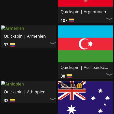
Quickspin | Argentinien
107
Quickspin | Armenien
33
Quickspin | Aserbaidschan
38
BONI | 3
Quickspin | Äthiopien
32