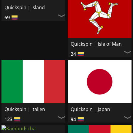
Quickspin | Island
69
Quickspin | Isle of Man
24
Quickspin | Italien
Quickspin | Japan
123
94