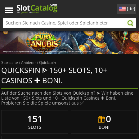
[de]
Menu
.
Startseite
/
Anbieter
/
Quickspin
QUICKSPIN ᐈ 150+ SLOTS, 10+
CASINOS ✚ BONI.
Auf der Suche nach den Slots von Quickspin? ➤ Wir haben eine
Liste von 150+ Slots und 10+ Quickspin Casinos ✚ Boni.
Probieren Sie die Spiele umsonst aus ✅
151
0
SLOTS
BONI