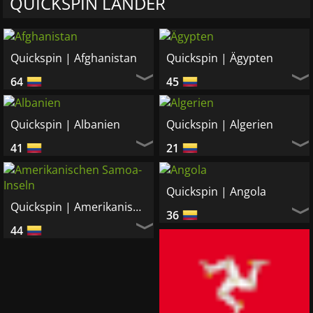
QUICKSPIN LÄNDER
Quickspin | Afghanistan
Quickspin | Ägypten
64
45
Quickspin | Albanien
Quickspin | Algerien
41
21
Quickspin | Angola
Quickspin | Amerikanischen Samoa-Inseln
36
44