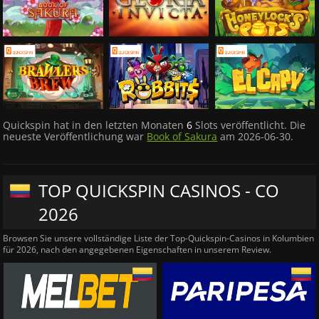
Quickspin hat in den letzten Monaten
6
Slots veröffentlicht. Die
neueste Veröffentlichung war
Book of Sakura
am 2026-06-30.
TOP QUICKSPIN CASINOS - CO
2026
Browsen Sie unsere vollständige Liste der Top-Quickspin-Casinos in Kolumbien
für 2026, nach den angegebenen Eigenschaften in unserem Review.