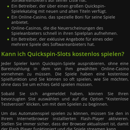
Softwareanbieters auf seiner Liste hat.
Ein Betreiber, der über einen großen Quickspin-
Spielekatalog mit neuen und alten Titeln verfügt.
Ein Online-Casino, das spezielle Boni für seine Spiele
anbietet.
Online-Casinos, die die Neuerscheinungen des
Spieleanbieters schnell in ihren Spielplan aufnehmen.
Ein Betreiber, der exklusive Angebote für eines oder
mehrere Spiele des Softwareanbieters hat.
Kann ich Quickspin-Slots kostenlos spielen?
Jeder Spieler kann Quickspin-Spiele ausprobieren, ohne eine
Bareinzahlung in dem von ihm gewählten Online-Casino
vornehmen zu müssen. Die Spiele haben eine kostenlose
Spielfunktion und Sie können so oft spielen, wie Sie möchten,
ohne dass Sie um echtes Geld spielen müssen.
Sobald Sie sich angemeldet haben, können Sie Ihren
bevorzugten Slot auswählen und auf die Option "Kostenlose
Testversion" klicken, um mit dem Spielen zu beginnen.
Um das Automatenspiel spielen zu können, müssen Sie den in
Ihrem Internetbrowser installierten Flash-Player aktivieren.
Stellen Sie immer sicher, dass der Browser aktualisiert ist, damit
der Flash Player funktioniert und die Spiele streamen kann.