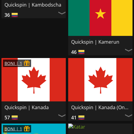
Quickspin | Kambodscha
36
Quickspin | Kamerun
46
BONI | 1
Quickspin | Kanada
Quickspin | Kanada (Ontario)
57
41
BONI | 1