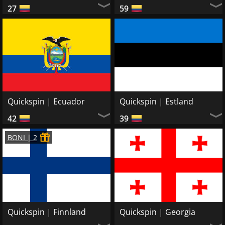
27
59
Quickspin | Ecuador
Quickspin | Estland
42
39
BONI | 2
Quickspin | Finnland
Quickspin | Georgia