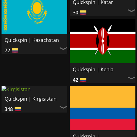
Quickspin | Katar
30
Quickspin | Kasachstan
72
Quickspin | Kenia
42
Quickspin | Kirgisistan
348
Quickspin |