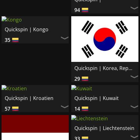
94
Quickspin | Kongo
35
Quickspin | Korea, Republik von
29
Quickspin | Kroatien
Quickspin | Kuwait
57
14
Quickspin | Liechtenstein
33