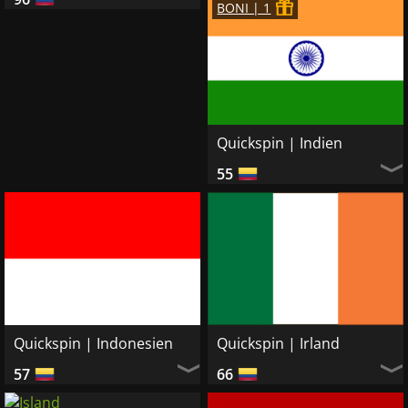
BONI | 1
Quickspin | Indien
55
Quickspin | Indonesien
Quickspin | Irland
57
66