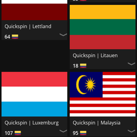
Quickspin | Lettland
64
Quickspin | Litauen
18
Quickspin | Luxemburg
Quickspin | Malaysia
107
95