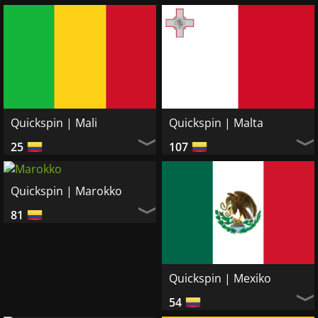
Quickspin | Mali
Quickspin | Malta
25
107
Quickspin | Marokko
81
Quickspin | Mexiko
54