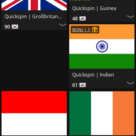
Quickspin | Guinea
Quickspin | Großbritannien
48
90
BONI | 1
Quickspin | Indien
61