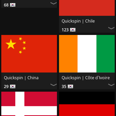
68
Quickspin | Chile
123
Quickspin | China
Quickspin | Côte d`Ivoire
29
35