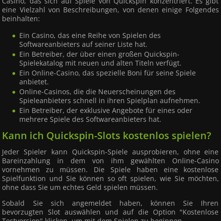
Casino, das sich auf Spiele von Quickspin konzentriert. Es gibt
eine Vielzahl von Beschreibungen, von denen einige Folgendes
beinhalten:
Ein Casino, das eine Reihe von Spielen des
Softwareanbieters auf seiner Liste hat.
Ein Betreiber, der über einen großen Quickspin-
Spielekatalog mit neuen und alten Titeln verfügt.
Ein Online-Casino, das spezielle Boni für seine Spiele
anbietet.
Online-Casinos, die die Neuerscheinungen des
Spieleanbieters schnell in ihren Spielplan aufnehmen.
Ein Betreiber, der exklusive Angebote für eines oder
mehrere Spiele des Softwareanbieters hat.
Kann ich Quickspin-Slots kostenlos spielen?
Jeder Spieler kann Quickspin-Spiele ausprobieren, ohne eine
Bareinzahlung in dem von ihm gewählten Online-Casino
vornehmen zu müssen. Die Spiele haben eine kostenlose
Spielfunktion und Sie können so oft spielen, wie Sie möchten,
ohne dass Sie um echtes Geld spielen müssen.
Sobald Sie sich angemeldet haben, können Sie Ihren
bevorzugten Slot auswählen und auf die Option "Kostenlose
Testversion" klicken, um mit dem Spielen zu beginnen.