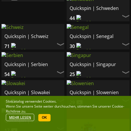
Quickspin | Sambia
23
Quickspin | Saudi Arabien
Quickspin | Rumänien
41
99
Quickspin | Schweden
44
Slotcatalog verwendet Cookies.
Quickspin | Schweiz
Quickspin | Senegal
Wenn Sie unsere Seite weiter durchsuchen, stimmen Sie unserer Cookie-
Richtlinie zu.
71
30
MEHR LESEN
OK
Quickspin | Serbien
Quickspin | Singapur