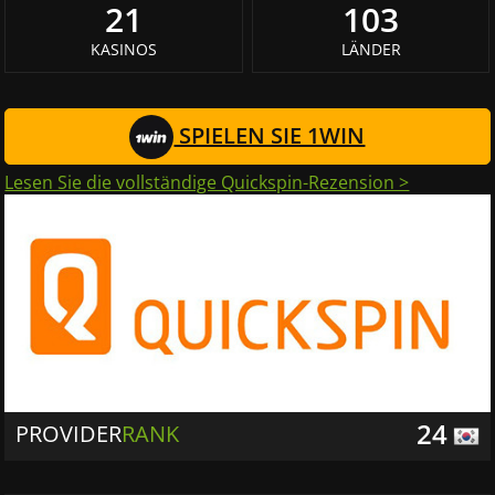
21
103
KASINOS
LÄNDER
SPIELEN SIE 1WIN
Lesen Sie die vollständige Quickspin-Rezension >
24
PROVIDER
RANK