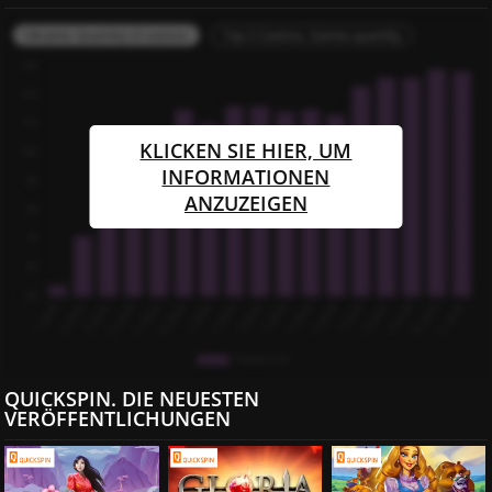
KLICKEN SIE HIER, UM
INFORMATIONEN
ANZUZEIGEN
QUICKSPIN. DIE NEUESTEN
VERÖFFENTLICHUNGEN