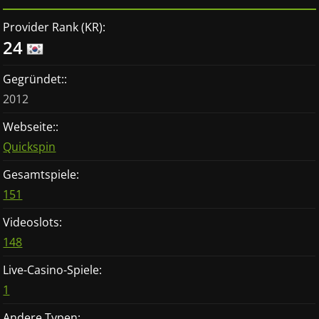
Provider Rank (KR):
24
Gegründet::
2012
Webseite::
Quickspin
Gesamtspiele:
151
Videoslots:
148
Live-Casino-Spiele:
1
Andere Typen: