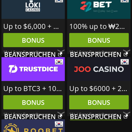
Up to $6,000 + 230 FS
100% up to ₩2250000 + 150 FS
BONUS
BONUS
18+ |
Seien Sie spielbewusst
18+ |
Seien Sie spielbewusst
BEANSPRUCHEN
BEANSPRUCHEN
Up to BTC3 + 100 FS
Up to $6000 + 200 FS
BONUS
BONUS
18+ |
Seien Sie spielbewusst
18+ |
Seien Sie spielbewusst
BEANSPRUCHEN
BEANSPRUCHEN