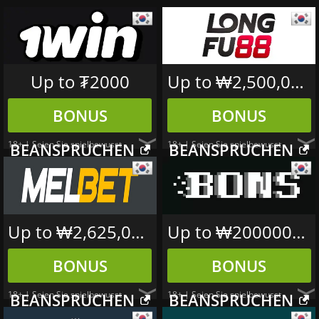
Up to ₮2000
Up to ₩2,500,000 + 250 FS
BONUS
BONUS
18+ |
Seien Sie spielbewusst
18+ |
Seien Sie spielbewusst
BEANSPRUCHEN
BEANSPRUCHEN
Up to ₩2,625,000 + 300 FS
Up to ₩2000000 + 200 FS
BONUS
BONUS
18+ |
Seien Sie spielbewusst
18+ |
Seien Sie spielbewusst
BEANSPRUCHEN
BEANSPRUCHEN