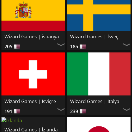
Wizard Games | ispanya
Wizard Games | İsveç
205
185
Wizard Games | İsviçre
Wizard Games | İtalya
191
239
Wizard Games | İzlanda