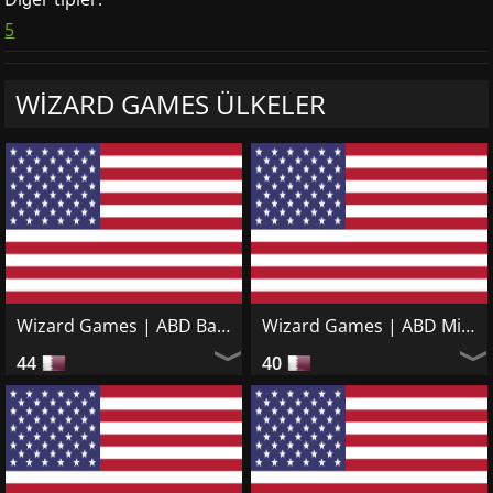
5
WIZARD GAMES ÜLKELER
Wizard Games | ABD Batı Virjinya
Wizard Games | ABD Michigan
44
40