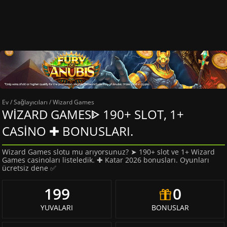
Ev
/
Sağlayıcıları
/
Wizard Games
WIZARD GAMESᐈ 190+ SLOT, 1+
CASINO ✚ BONUSLARI.
Wizard Games slotu mu arıyorsunuz? ➤ 190+ slot ve 1+ Wizard
Games casinoları listeledik. ✚ Katar 2026 bonusları. Oyunları
ücretsiz dene ✅
199
0
YUVALARI
BONUSLAR