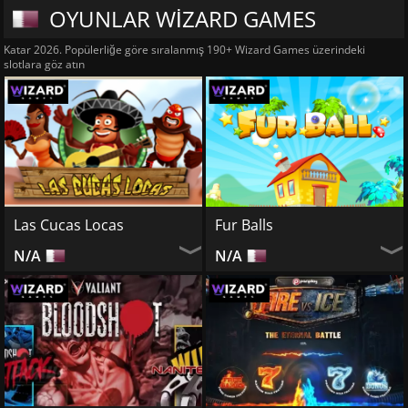
OYUNLAR WIZARD GAMES
Katar 2026. Popülerliğe göre sıralanmış 190+ Wizard Games üzerindeki
slotlara göz atın
Las Cucas Locas
Fur Balls
N/A
N/A