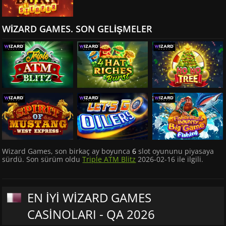
WIZARD GAMES. SON GELIŞMELER
Wizard Games, son birkaç ay boyunca
6
slot oyununu piyasaya
sürdü. Son sürüm oldu
Triple ATM Blitz
2026-02-16 ile ilgili.
EN IYI WIZARD GAMES
CASINOLARI - QA 2026