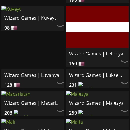
Wizard Games | Kuveyt
98
Wizard Games | Letonya
150
Wizard Games | Litvanya
Wizard Games | Lüksemburg
128
231