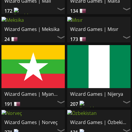
Wizard Games | Macaristan
Wizard Games | Malezya
208
259
Wizard Games | Malta
134
Wizard Games | Meksika
24
Wizard Games | Mali
Wizard Games | Mısır
172