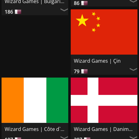
Wizard Games | Bulgaristan
86
186
Wizard Games | Çin
79
Wizard Games | Côte d`Ivoire
Wizard Games | Danimarka