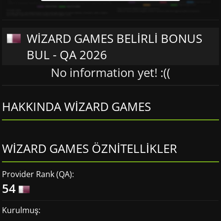
WIZARD GAMES BELIRLI BONUS
BUL - QA 2026
No information yet! :((
HAKKINDA WIZARD GAMES
WIZARD GAMES ÖZNITELLIKLER
Provider Rank (QA):
54
Kurulmuş: