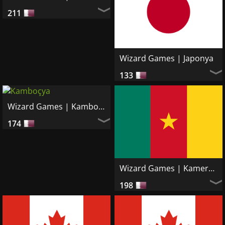
211
Wizard Games | Japonya
133
Wizard Games | Kamboçya
174
Wizard Games | Kamerun
198