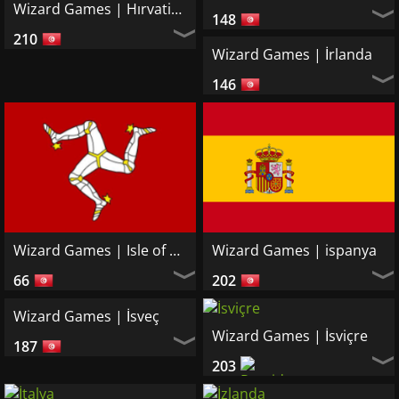
Wizard Games | Hırvatistan
210
Wizard Games | Hollanda
148
Wizard Games | İrlanda
Wizard Games | Isle of Man
146
66