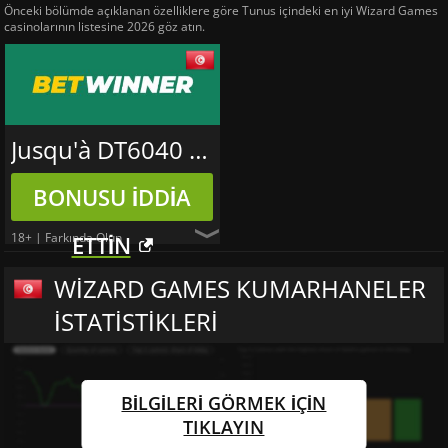
Önceki bölümde açıklanan özelliklere göre Tunus içindeki en iyi Wizard Games
casinolarının listesine 2026 göz atın.
Jusqu'à DT6040 + 150 FS
BONUSU IDDIA
18+ |
Farkında Olun
ETTIN
WIZARD GAMES KUMARHANELER
ISTATISTIKLERI
BILGILERI GÖRMEK IÇIN
TIKLAYIN