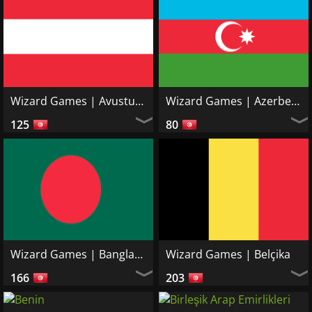
Wizard Games | Avusturya
Wizard Games | Azerbeycan
125
80
Wizard Games | Bangladeş
Wizard Games | Belçika
166
203