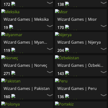
Wizard Games | Kuveyt
Wizard Games | Letonya
98
149
Wizard Games | Litvanya
Wizard Games | Lüksemburg
124
227
Wizard Games | Macaristan
Wizard Games | Malezya
216
260
Wizard Games | Mali
Wizard Games | Malta
172
138
Wizard Games | Meksika
Wizard Games | Mısır