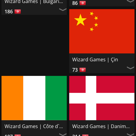
Wizard Games | Bulgaristan
86
186
Wizard Games | Çin
73
Wizard Games | Côte d`Ivoire
Wizard Games | Danimarka