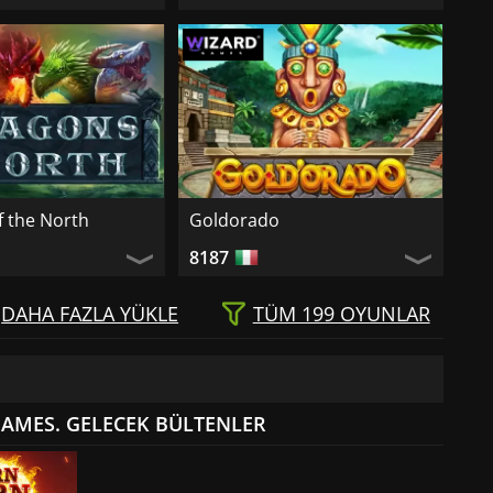
 the North
Goldorado
8187
DAHA FAZLA YÜKLE
TÜM 199 OYUNLAR
AMES. GELECEK BÜLTENLER