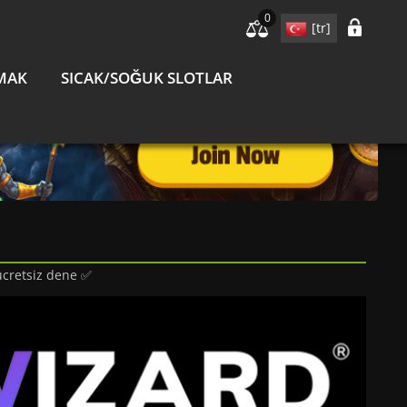
0
site
[tr]
language
MAK
SICAK/SOĞUK SLOTLAR
ücretsiz dene ✅