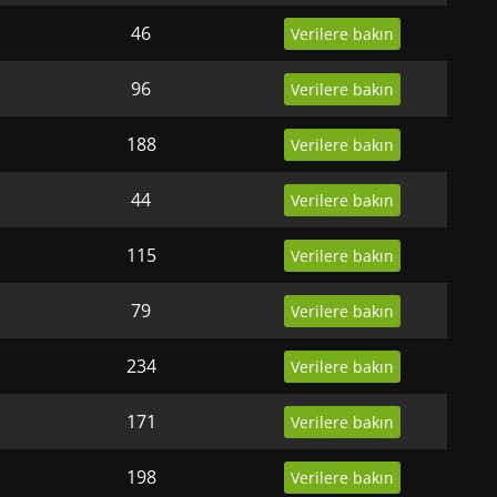
46
Verilere bakın
96
Verilere bakın
188
Verilere bakın
44
Verilere bakın
115
Verilere bakın
79
Verilere bakın
234
Verilere bakın
171
Verilere bakın
198
Verilere bakın