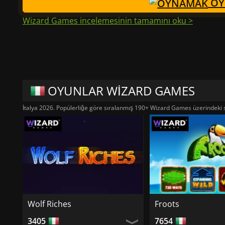
OY
Wizard Games incelemesinin tamamını oku >
OYUNLAR WIZARD GAMES
İtalya 2026. Popülerliğe göre sıralanmış 190+ Wizard Games üzerindeki s
Wolf Riches
Froots
3405
7654