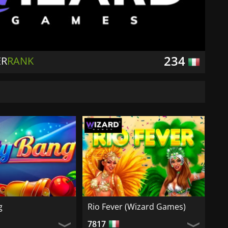
234
ER
RANK
g
Rio Fever (Wizard Games)
7817