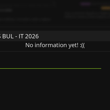
BUL - IT 2026
No information yet! :((