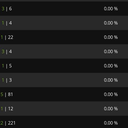
3
| 6
0.00 %
1
| 4
0.00 %
1
| 22
0.00 %
3
| 4
0.00 %
1
| 5
0.00 %
1
| 3
0.00 %
5
| 81
0.00 %
1
| 12
0.00 %
22
| 221
0.00 %