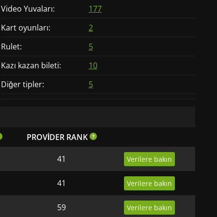
Video Yuvaları:
177
Kart oyunları:
2
Rulet:
5
Kazı kazan bileti:
10
Diğer tipler:
5
PROVIDER RANK
41
Verilere bakın
41
Verilere bakın
59
Verilere bakın