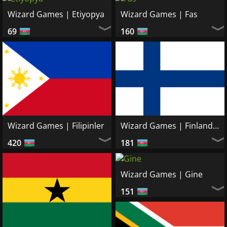
Wizard Games | Etiyopya
Wizard Games | Fas
69
160
Wizard Games | Filipinler
Wizard Games | Finlandiya
420
181
Wizard Games | Gine
151