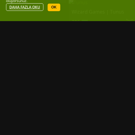
Wizard Games | Sırbistan
oluyorsunuz.
DAHA FAZLA OKU
OK
173
Wizard Games | Slovakya
Wizard Games | Singapur
170
426
Wizard Games | Slovenya
179
Wizard Games | Somali
Wizard Games | Tanzanya, Birleşik Cumhuriyeti
110
174
Wizard Games | Tayland
Wizard Games | Tunus
195
206