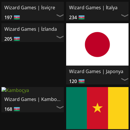
Wizard Games | ispanya
Wizard Games | İsveç
199
189
Wizard Games | İsviçre
Wizard Games | İtalya
197
234
Wizard Games | İzlanda
205