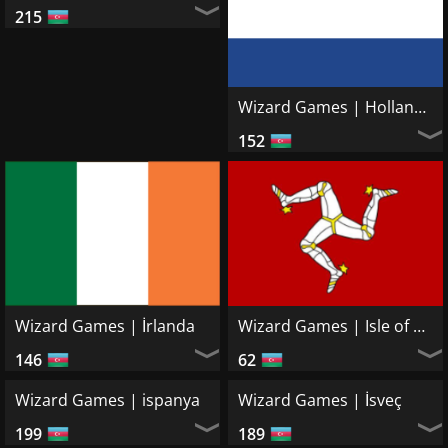
215
Wizard Games | Hollanda
152
Wizard Games | İrlanda
Wizard Games | Isle of Man
146
62