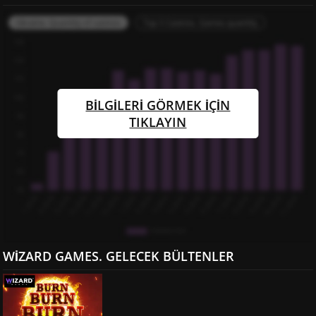
BILGILERI GÖRMEK IÇIN
TIKLAYIN
WIZARD GAMES. GELECEK BÜLTENLER