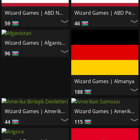
Wizard Games | ABD New Jersey
Wizard Games | ABD Pensilvanyası
59
46
Wizard Games | Afganistan
96
Wizard Games | Almanya
188
Wizard Games | Amerika Birleşik Devletleri
Wizard Games | Amerikan Samoası
44
115