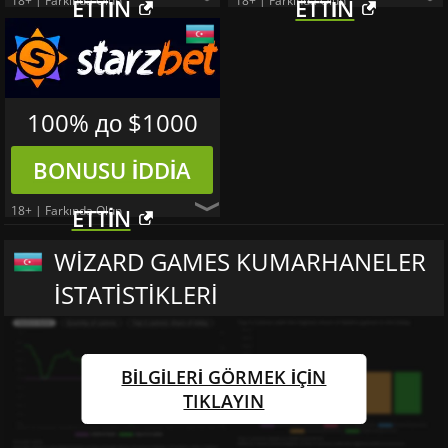
18+ |
Farkında Olun
18+ |
Farkında Olun
ETTIN
ETTIN
100% до $1000
BONUSU IDDIA
18+ |
Farkında Olun
ETTIN
WIZARD GAMES KUMARHANELER
ISTATISTIKLERI
BILGILERI GÖRMEK IÇIN
TIKLAYIN