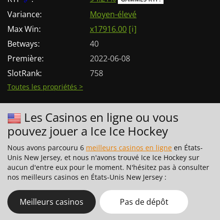
Variance:
Moyen-élevé
Max Win:
x17916.00
[ i ]
Betways:
40
Première:
2022-06-08
SlotRank:
758
Toutes les propriétés >
Les Casinos en ligne ou vous
pouvez jouer a Ice Ice Hockey
Nous avons parcouru 6
meilleurs casinos en ligne
en États-
Unis New Jersey, et nous n'avons trouvé Ice Ice Hockey sur
aucun d'entre eux pour le moment. N'hésitez pas à consulter
nos meilleurs casinos en États-Unis New Jersey :
Meilleurs casinos
Pas de dépôt