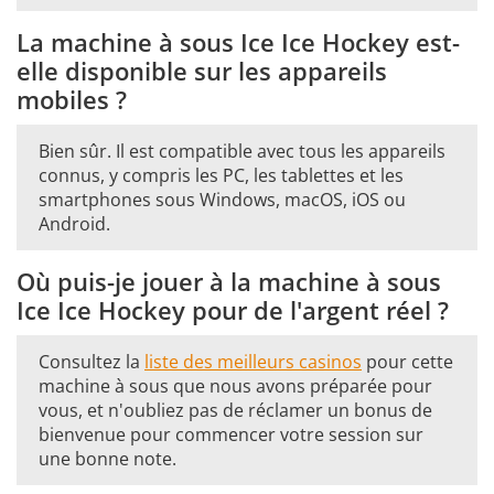
La machine à sous Ice Ice Hockey est-
elle disponible sur les appareils
mobiles ?
Bien sûr. Il est compatible avec tous les appareils
connus, y compris les PC, les tablettes et les
smartphones sous Windows, macOS, iOS ou
Android.
Où puis-je jouer à la machine à sous
Ice Ice Hockey pour de l'argent réel ?
Consultez la
liste des meilleurs casinos
pour cette
machine à sous que nous avons préparée pour
vous, et n'oubliez pas de réclamer un bonus de
bienvenue pour commencer votre session sur
une bonne note.