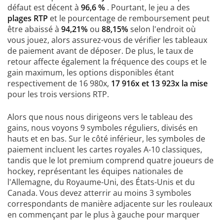
défaut est décent à
96,6 %
. Pourtant, le jeu a des
plages RTP
et le pourcentage de remboursement peut
être abaissé à
94,21%
ou
88,15%
selon l'endroit où
vous jouez, alors assurez-vous de vérifier les tableaux
de paiement avant de déposer. De plus, le taux de
retour affecte également la fréquence des coups et le
gain maximum, les options disponibles étant
respectivement de 16 980x,
17 916x
et
13 923x la mise
pour les trois versions RTP.
Alors que nous nous dirigeons vers le tableau des
gains, nous voyons 9 symboles réguliers, divisés en
hauts et en bas. Sur le côté inférieur, les symboles de
paiement incluent les cartes royales A-10 classiques,
tandis que le lot premium comprend quatre joueurs de
hockey, représentant les équipes nationales de
l'Allemagne, du Royaume-Uni, des États-Unis et du
Canada. Vous devez atterrir au moins 3 symboles
correspondants de manière adjacente sur les rouleaux
en commençant par le plus à gauche pour marquer