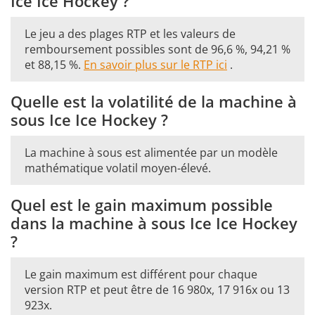
Ice Ice Hockey ?
Le jeu a des plages RTP et les valeurs de
remboursement possibles sont de 96,6 %, 94,21 %
et 88,15 %.
En savoir plus sur le RTP ici
.
Quelle est la volatilité de la machine à
sous Ice Ice Hockey ?
La machine à sous est alimentée par un modèle
mathématique volatil moyen-élevé.
Quel est le gain maximum possible
dans la machine à sous Ice Ice Hockey
?
Le gain maximum est différent pour chaque
version RTP et peut être de 16 980x, 17 916x ou 13
923x.