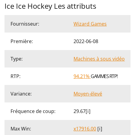
Ice Ice Hockey Les attributs
Fournisseur:
Wizard Games
Première:
2022-06-08
Type:
Machines à sous vidéo
RTP:
94.21%
GAMMES RTP!
Variance:
Moyen-élevé
Fréquence de coup:
29.67
[ i ]
Max Win:
x17916.00
[ i ]