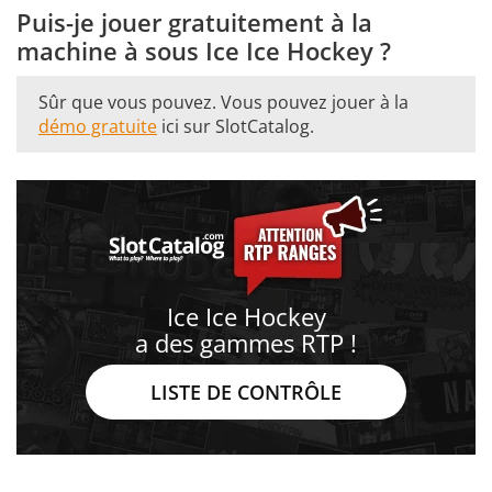
Puis-je jouer gratuitement à la
machine à sous Ice Ice Hockey ?
Sûr que vous pouvez. Vous pouvez jouer à la
démo gratuite
ici sur SlotCatalog.
Ice Ice Hockey
a des gammes RTP !
LISTE DE CONTRÔLE