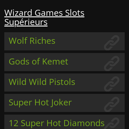
Wizard Games Slots
Supérieurs
Wolf Riches
Gods of Kemet
Wild Wild Pistols
Super Hot Joker
12 Super Hot Diamonds