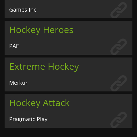
Games Inc
Hockey Heroes
PAF
Extreme Hockey
Merkur
Hockey Attack
Pragmatic Play