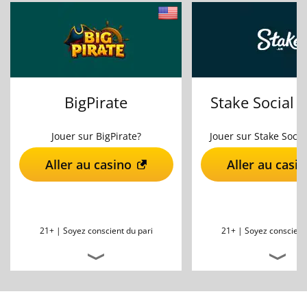
BigPirate
Stake Social 
Jouer sur BigPirate?
Jouer sur Stake Socia
Aller au casino
Aller au casi
21+ |
Soyez conscient du pari
21+ |
Soyez conscient 