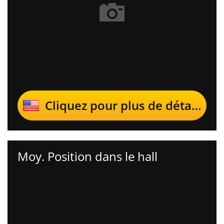
Cliquez pour plus de détails
Moy. Position dans le hall