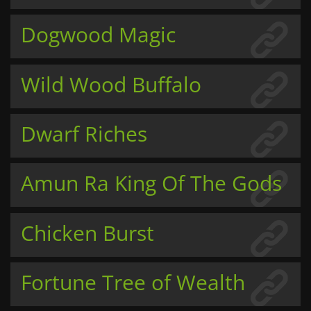
Dogwood Magic
Wild Wood Buffalo
Dwarf Riches
Amun Ra King Of The Gods
Chicken Burst
Fortune Tree of Wealth