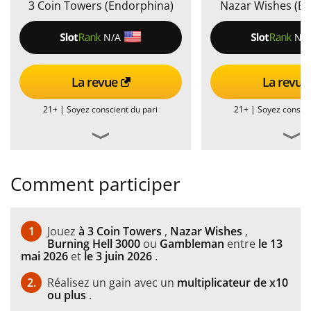
3 Coin Towers (Endorphina)
Nazar Wishes (E
N/A
N/
La revue
La revue
21+ |
Soyez conscient du pari
21+ |
Soyez conscie
Comment participer
1
Jouez
à 3 Coin Towers
,
Nazar Wishes
,
Burning Hell 3000
ou
Gambleman
entre
le 13
mai 2026
et
le 3 juin 2026
.
2.
Réalisez un gain avec un
multiplicateur de x10
ou plus
.