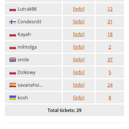
Lutrak88
[info]
12
Condesnitt
[info]
31
Kayah
[info]
18
mihtolga
[info]
2
smile
[info]
37
Dzikowy
[info]
5
savanahsierra
[info]
24
kosh
[info]
8
Total tickets: 29