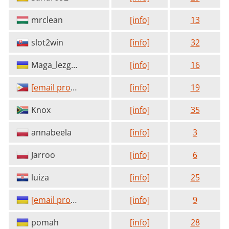
mrclean
[info]
13
slot2win
[info]
32
Maga_lezgin
[info]
16
[email protected]
[info]
19
Knox
[info]
35
annabeela
[info]
3
Jarroo
[info]
6
luiza
[info]
25
[email protected]
[info]
9
pomah
[info]
28