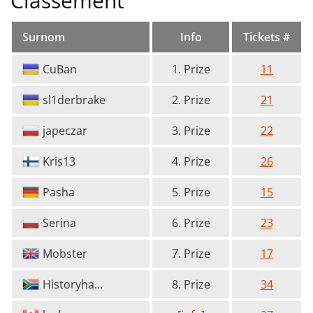
Classement
Surnom
Info
Tickets #
CuBan
1. Prize
11
sl1derbrake
2. Prize
21
japeczar
3. Prize
22
Kris13
4. Prize
26
Pasha
5. Prize
15
Serina
6. Prize
23
Mobster
7. Prize
17
Historyhaven
8. Prize
34