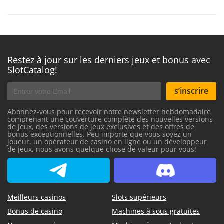
Restez à jour sur les derniers jeux et bonus avec
SlotCatalog!
s’inscrire
Abonnez-vous pour recevoir notre newsletter hebdomadaire
comprenant une couverture complète des nouvelles versions
de jeux, des versions de jeux exclusives et des offres de
bonus exceptionnelles. Peu importe que vous soyez un
joueur, un opérateur de casino en ligne ou un développeur
de jeux, nous avons quelque chose de valeur pour vous!
SlotCatalog Telegram
SlotCatalog Discord
Meilleurs casinos
Slots supérieurs
Bonus de casino
Machines à sous gratuites