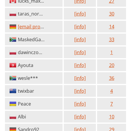
lucks_maximus
[info]
27
taras_normas
[info]
30
[email protected]
[info]
14
MaskedGamblerSA
[info]
33
dawinczo1999
[info]
1
Ayouta
[info]
20
wesle***
[info]
36
twixbar
[info]
4
Peace
[info]
7
Albi
[info]
10
Sandro92
[info]
29