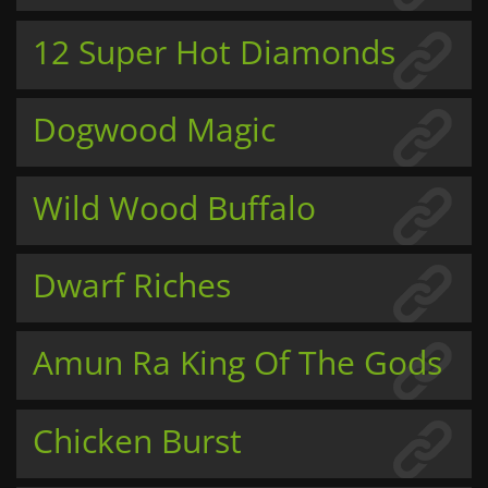
12 Super Hot Diamonds
Dogwood Magic
Wild Wood Buffalo
Dwarf Riches
Amun Ra King Of The Gods
Chicken Burst