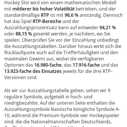
Hockey Slot wird von einem mathematischen Modell
mit
mittlerer bis hoher Volatilität
betrieben, und der
standardmäßige
RTP
ist mit
96,6 %
anständig. Dennoch
hat das Spiel
RTP-Bereiche
und der
Auszahlungsprozentsatz kann auf entweder
94,21 %
oder
88,15 %
gesenkt werden, je nachdem, wo Sie
spielen. Überprüfen Sie vor der Einzahlung unbedingt
die Auszahlungstabellen. Darüber hinaus wirkt sich die
Rücklaufquote auch auf die Trefferhäufigkeit und den
maximalen Gewinn aus, wobei die verfügbaren
Optionen das
16.980-fache
, das
17.916-fache
und das
13.923-fache des Einsatzes
jeweils für die drei RTP-
Versionen sind.
Als wir zur Auszahlungstabelle gehen, sehen wir 9
reguläre Symbole, aufgeteilt in hoch- und
niedrigbezahlte. Auf der unteren Seite enthalten die
Auszahlungssymbole klassische königliche Symbole A-
10, während die Premium-Symbole vier Hockeyspieler
sind, die die Nationalmannschaften Deutschlands,