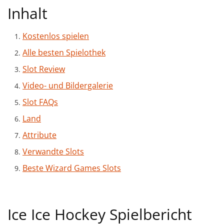
Inhalt
Kostenlos spielen
Alle besten Spielothek
Slot Review
Video- und Bildergalerie
Slot FAQs
Land
Attribute
Verwandte Slots
Beste Wizard Games Slots
Ice Ice Hockey Spielbericht