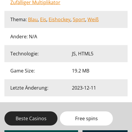
Zufälliger Multiplikator
Thema:
Blau
,
Eis
,
Eishockey
,
Sport
,
Weiß
Andere: N/A
Technologie:
JS, HTML5
Game Size:
19.2 MB
Letzte Änderung:
2023-12-11
Beste Casinos
Free spins