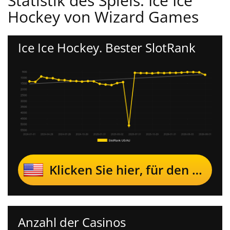
Statistik des Spiels. Ice Ice
Hockey von Wizard Games
Ice Ice Hockey. Bester SlotRank
Klicken Sie hier, für den SlotRank
Anzahl der Casinos