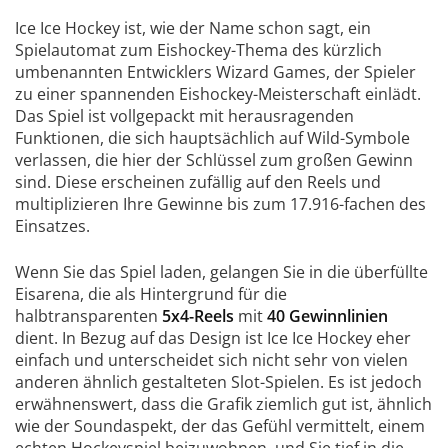
Ice Ice Hockey ist, wie der Name schon sagt, ein
Spielautomat zum Eishockey-Thema des kürzlich
umbenannten Entwicklers Wizard Games, der Spieler
zu einer spannenden Eishockey-Meisterschaft einlädt.
Das Spiel ist vollgepackt mit herausragenden
Funktionen, die sich hauptsächlich auf Wild-Symbole
verlassen, die hier der Schlüssel zum großen Gewinn
sind. Diese erscheinen zufällig auf den Reels und
multiplizieren Ihre Gewinne bis zum 17.916-fachen des
Einsatzes.
Wenn Sie das Spiel laden, gelangen Sie in die überfüllte
Eisarena, die als Hintergrund für die
halbtransparenten
5x4-Reels
mit
40 Gewinnlinien
dient. In Bezug auf das Design ist Ice Ice Hockey eher
einfach und unterscheidet sich nicht sehr von vielen
anderen ähnlich gestalteten Slot-Spielen. Es ist jedoch
erwähnenswert, dass die Grafik ziemlich gut ist, ähnlich
wie der Soundaspekt, der das Gefühl vermittelt, einem
echten Hockeyspiel beizuwohnen, und Sie tief in die