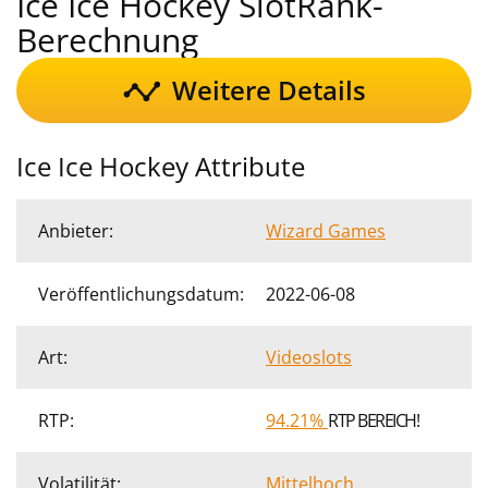
Ice Ice Hockey SlotRank-
Berechnung
Weitere Details
Ice Ice Hockey Attribute
Anbieter:
Wizard Games
Veröffentlichungsdatum:
2022-06-08
Art:
Videoslots
RTP:
94.21%
RTP BEREICH!
Volatilität:
Mittelhoch