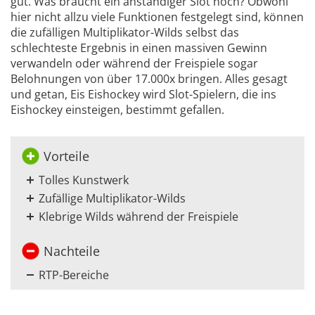
gut. Was braucht ein anständiger Slot noch? Obwohl
hier nicht allzu viele Funktionen festgelegt sind, können
die zufälligen Multiplikator-Wilds selbst das
schlechteste Ergebnis in einen massiven Gewinn
verwandeln oder während der Freispiele sogar
Belohnungen von über 17.000x bringen. Alles gesagt
und getan, Eis Eishockey wird Slot-Spielern, die ins
Eishockey einsteigen, bestimmt gefallen.
Vorteile
Tolles Kunstwerk
Zufällige Multiplikator-Wilds
Klebrige Wilds während der Freispiele
Nachteile
RTP-Bereiche