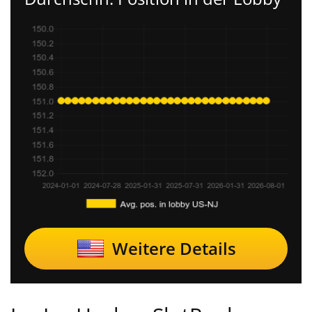
Weitere Details