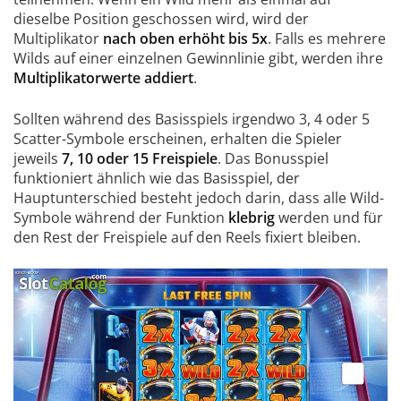
dieselbe Position geschossen wird, wird der
Multiplikator
nach oben erhöht bis 5x
. Falls es mehrere
Wilds auf einer einzelnen Gewinnlinie gibt, werden ihre
Multiplikatorwerte addiert
.
Sollten während des Basisspiels irgendwo 3, 4 oder 5
Scatter-Symbole erscheinen, erhalten die Spieler
jeweils
7, 10 oder 15 Freispiele
. Das Bonusspiel
funktioniert ähnlich wie das Basisspiel, der
Hauptunterschied besteht jedoch darin, dass alle Wild-
Symbole während der Funktion
klebrig
werden und für
den Rest der Freispiele auf den Reels fixiert bleiben.