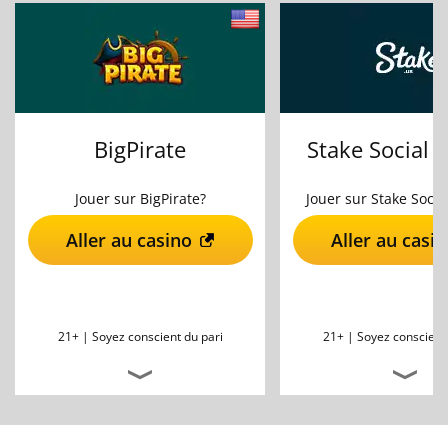
BigPirate
Stake Social 
Jouer sur BigPirate?
Jouer sur Stake Socia
Aller au casino
Aller au casi
21+ |
Soyez conscient du pari
21+ |
Soyez conscient 