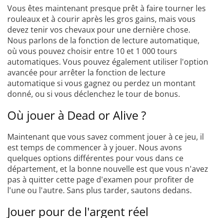
Vous êtes maintenant presque prêt à faire tourner les
rouleaux et à courir après les gros gains, mais vous
devez tenir vos chevaux pour une dernière chose.
Nous parlons de la fonction de lecture automatique,
où vous pouvez choisir entre 10 et 1 000 tours
automatiques. Vous pouvez également utiliser l'option
avancée pour arrêter la fonction de lecture
automatique si vous gagnez ou perdez un montant
donné, ou si vous déclenchez le tour de bonus.
Où jouer à Dead or Alive ?
Maintenant que vous savez comment jouer à ce jeu, il
est temps de commencer à y jouer. Nous avons
quelques options différentes pour vous dans ce
département, et la bonne nouvelle est que vous n'avez
pas à quitter cette page d'examen pour profiter de
l'une ou l'autre. Sans plus tarder, sautons dedans.
Jouer pour de l'argent réel