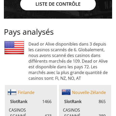
LISTE DE CONTRÔLE
Pays analysés
Dead or Alive disponibles dans 3 depuis
les casinos scannés de 6. Globalement,
nous avons scanné des casinos dans
différents marchés de 109. Dead or Alive
est disponible dans les pays 72. Les
marchés avec la plus grande quantité de
casinos sont: FI, NZ, NO, AT
Finlande
Nouvelle-Zélande
SlotRank
1466
SlotRank
865
CASINOS
CASINOS
SCANNÉ
423
SCANNÉ
389