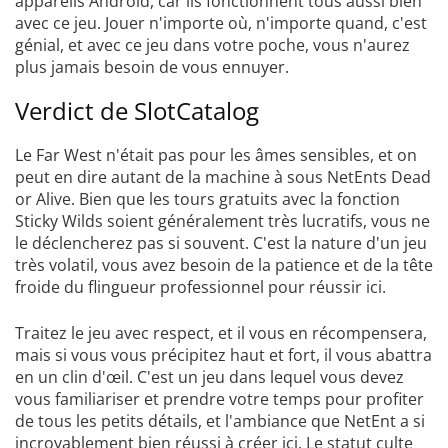
appareils Android, car ils fonctionnent tous aussi bien
avec ce jeu. Jouer n'importe où, n'importe quand, c'est
génial, et avec ce jeu dans votre poche, vous n'aurez
plus jamais besoin de vous ennuyer.
Verdict de SlotCatalog
Le Far West n'était pas pour les âmes sensibles, et on
peut en dire autant de la machine à sous NetEnts Dead
or Alive. Bien que les tours gratuits avec la fonction
Sticky Wilds soient généralement très lucratifs, vous ne
le déclencherez pas si souvent. C'est la nature d'un jeu
très volatil, vous avez besoin de la patience et de la tête
froide du flingueur professionnel pour réussir ici.
Traitez le jeu avec respect, et il vous en récompensera,
mais si vous vous précipitez haut et fort, il vous abattra
en un clin d'œil. C'est un jeu dans lequel vous devez
vous familiariser et prendre votre temps pour profiter
de tous les petits détails, et l'ambiance que NetEnt a si
incroyablement bien réussi à créer ici. Le statut culte