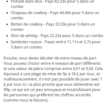
Pistolet dans étui - Pays 83,33x pour 5 dans un
combo
Chapeau de cowboy - Pays 44,44x pour 5 dans un
combo
Bottes de cowboy - Pays 33,33x pour 5 dans un
combo
Shot de whisky - Pays 22,22x pour 5 dans un combo
Symboles royaux - Payez entre 11,11x et 2,7x pour
5 dans un combo
Ensuite, vous devez décider de votre niveau de pari.
Vous pouvez choisir entre 4 niveaux de pari différents
et une valeur de pièce comprise entre 0,01 et 0,50. Cela
équivaut à une plage de mise de 9p à 18 £ par tour, et
malheureusement, il n'est pas possible de jouer avec 1
£ par tour ici. Le plus proche que vous obtiendrez est
90p, ce qui est un peu ennuyeux et insatisfaisant pour
les personnes qui préfèrent les chiffres arrondis
(comme nous le faisons).