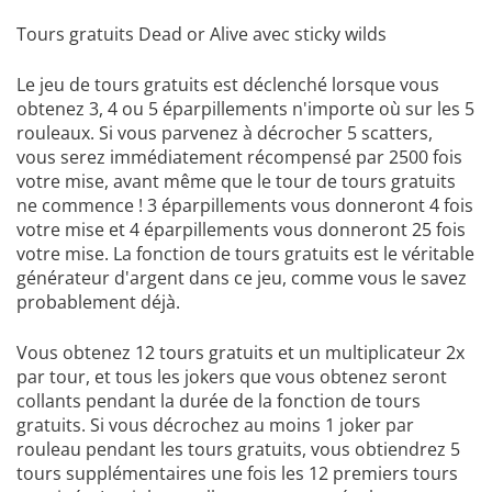
Tours gratuits Dead or Alive avec sticky wilds
Le jeu de tours gratuits est déclenché lorsque vous
obtenez 3, 4 ou 5 éparpillements n'importe où sur les 5
rouleaux. Si vous parvenez à décrocher 5 scatters,
vous serez immédiatement récompensé par 2500 fois
votre mise, avant même que le tour de tours gratuits
ne commence ! 3 éparpillements vous donneront 4 fois
votre mise et 4 éparpillements vous donneront 25 fois
votre mise. La fonction de tours gratuits est le véritable
générateur d'argent dans ce jeu, comme vous le savez
probablement déjà.
Vous obtenez 12 tours gratuits et un multiplicateur 2x
par tour, et tous les jokers que vous obtenez seront
collants pendant la durée de la fonction de tours
gratuits. Si vous décrochez au moins 1 joker par
rouleau pendant les tours gratuits, vous obtiendrez 5
tours supplémentaires une fois les 12 premiers tours