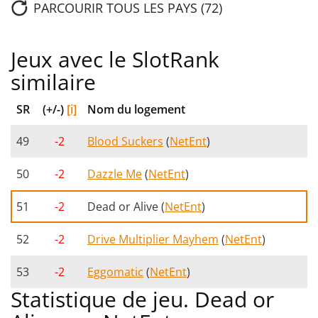
PARCOURIR TOUS LES PAYS (72)
Jeux avec le SlotRank
similaire
SR
(+/-)
[i]
Nom du logement
49
-2
Blood Suckers
(
NetEnt
)
50
-2
Dazzle Me
(
NetEnt
)
51
-2
Dead or Alive (
NetEnt
)
52
-2
Drive Multiplier Mayhem
(
NetEnt
)
53
-2
Eggomatic
(
NetEnt
)
Statistique de jeu. Dead or