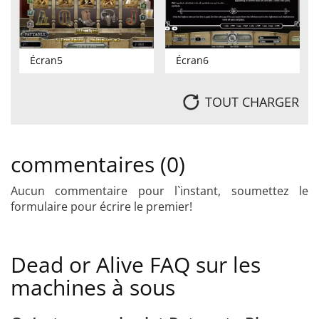
Écran5
Écran6
TOUT CHARGER
commentaires (0)
Aucun commentaire pour l`instant, soumettez le
formulaire pour écrire le premier!
Dead or Alive FAQ sur les
machines à sous