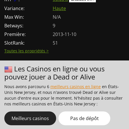
Variance:
Haute
Max Win:
N/A
Betways:
9
Première:
2013-11-10
SlotRank:
51
Toutes les propriétés >
Les Casinos en ligne ou vous
pouvez jouer a Dead or Alive
Nous avons parcouru 6
meilleurs casinos en ligne
en États-
Unis New Jersey, et nous n'avons trouvé Dead or Alive sur
aucun d'entre eux pour le moment. N'hésitez pas à consulter
nos meilleurs casinos en États-Unis New Jersey :
Meilleurs casinos
Pas de dépôt