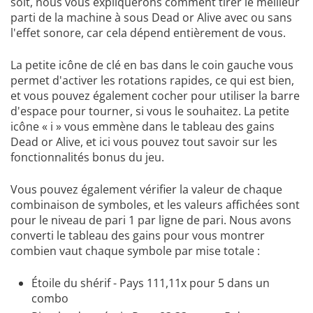
soit, nous vous expliquerons comment tirer le meilleur
parti de la machine à sous Dead or Alive avec ou sans
l'effet sonore, car cela dépend entièrement de vous.
La petite icône de clé en bas dans le coin gauche vous
permet d'activer les rotations rapides, ce qui est bien,
et vous pouvez également cocher pour utiliser la barre
d'espace pour tourner, si vous le souhaitez. La petite
icône « i » vous emmène dans le tableau des gains
Dead or Alive, et ici vous pouvez tout savoir sur les
fonctionnalités bonus du jeu.
Vous pouvez également vérifier la valeur de chaque
combinaison de symboles, et les valeurs affichées sont
pour le niveau de pari 1 par ligne de pari. Nous avons
converti le tableau des gains pour vous montrer
combien vaut chaque symbole par mise totale :
Étoile du shérif - Pays 111,11x pour 5 dans un
combo