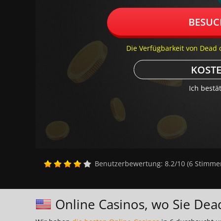
BESUC
Die Verfügbarkeit von Dead or
KOSTE
Ich bestät
Benutzerbewertung:
8.2
/10
(
6
Stimme
Online Casinos, wo Sie Dea