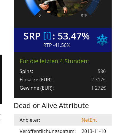
[ i ]
SRP
: 53.47%
RTP -41.56%
Für die letzten 4 Stunden:
Spins:
586
Einsätze (EUR):
2 317€
Gewinne (EUR):
1 272€
Dead or Alive Attribute
–
Anbieter:
NetEnt
e
Veröffentlichungsdatum:
2013-11-10