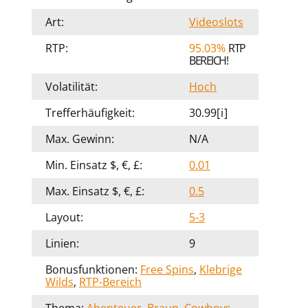
Art:
Videoslots
RTP:
95.03%
RTP
BEREICH!
Volatilität:
Hoch
Trefferhäufigkeit:
30.99
[ i ]
Max. Gewinn:
N/A
Min. Einsatz $, €, £:
0.01
Max. Einsatz $, €, £:
0.5
Layout:
5-3
Linien:
9
Bonusfunktionen:
Free Spins
,
Klebrige
Wilds
,
RTP-Bereich