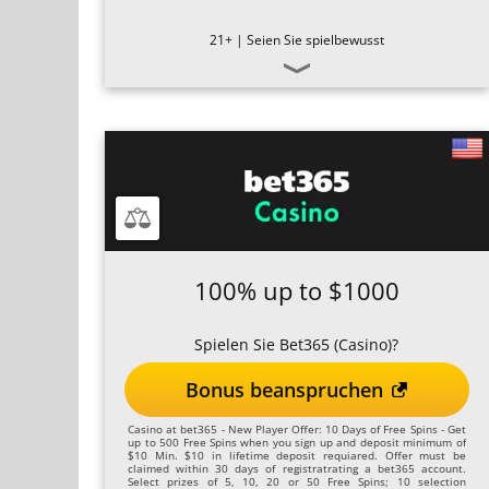
21+ |
Seien Sie spielbewusst
100% up to $1000
Spielen Sie Bet365 (Casino)?
Bonus beanspruchen
Casino at bet365 - New Player Offer: 10 Days of Free Spins - Get
up to 500 Free Spins when you sign up and deposit minimum of
$10 Min. $10 in lifetime deposit requiared. Offer must be
claimed within 30 days of registratrating a bet365 account.
Select prizes of 5, 10, 20 or 50 Free Spins; 10 selection