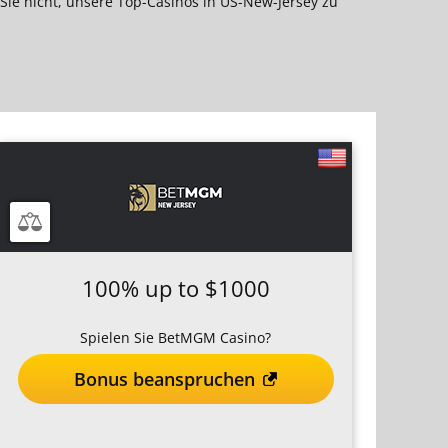
Sie nicht, unsere Top-Casinos in US-New-Jersey zu
100% up to $1000
Spielen Sie BetMGM Casino?
Bonus beanspruchen