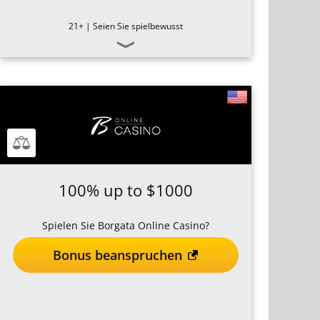
21+ |
Seien Sie spielbewusst
100% up to $1000
Spielen Sie Borgata Online Casino?
Bonus beanspruchen