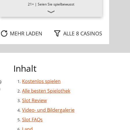
21+ |
Seien Sie spielbewusst
MEHR LADEN
ALLE 8 CASINOS
Inhalt
Kostenlos spielen
9
h
Alle besten Spielothek
Slot Review
Video- und Bildergalerie
Slot FAQs
Land