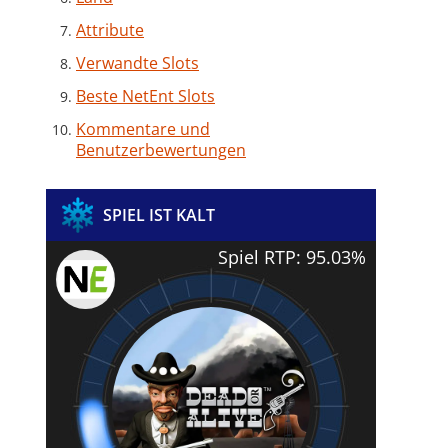
Attribute
Verwandte Slots
Beste NetEnt Slots
Kommentare und
Benutzerbewertungen
SPIEL IST KALT
Spiel RTP: 95.03%