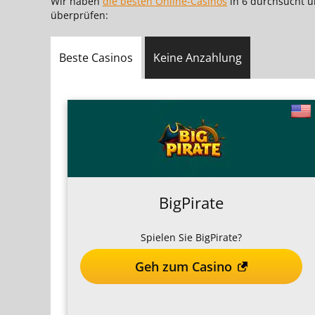
Wir haben
die besten Online-Casinos
in 6 durchsucht u
überprüfen:
Beste Casinos
Keine Anzahlung
BigPirate
Spielen Sie BigPirate?
Geh zum Casino