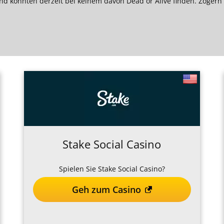
nd konnten derzeit bei keinem davon Dead or Alive finden. Zögern 
Stake Social Casino
Spielen Sie Stake Social Casino?
Geh zum Casino