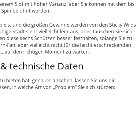
bei einem Slot mit hoher Varianz, aber Sie können mit dem bis
n Spin belohnt werden.
 Spiels, und die großen Gewinne werden von den Sticky Wilds
aubige Stadt sieht vielleicht leer aus, aber täuschen Sie sich
ten diese sechs Schützen besser festhalten, solange Sie zu
rn-Fan, aber vielleicht nicht für die leicht erschreckenden
t, auf den richtigen Moment zu warten.
 & technische Daten
l zu bieten hat, genauer ansehen, lassen Sie uns die
ssen, in welche Art von „Problem“ Sie sich stürzen: