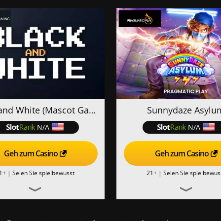
Black and White (Mascot Gaming)
Sunnydaze Asylu
N/A
N/A
Geh zum Casino
Geh zum Casino
1+ |
Seien Sie spielbewusst
21+ |
Seien Sie spielbewus