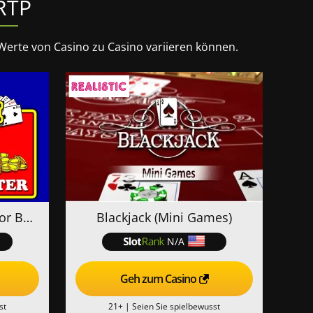
RTP
 Werte von Casino zu Casino variieren können.
Match Times Pay Jacks or Better
Blackjack (Mini Games)
N/A
Geh zum Casino
st
21+ |
Seien Sie spielbewusst