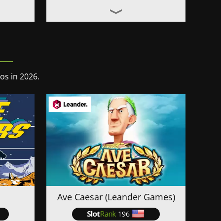
os in 2026.
Ave Caesar (Leander Games)
196