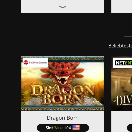
Beliebtes
Dragon Born
104