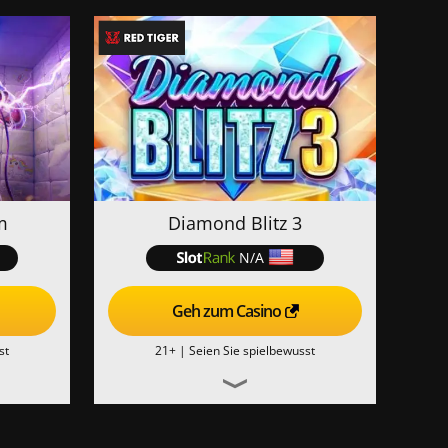
m
Diamond Blitz 3
N/A
Geh zum Casino
st
21+ |
Seien Sie spielbewusst