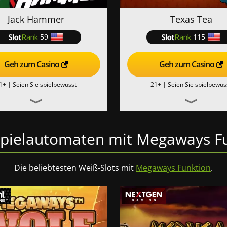
Jack Hammer
Texas Tea
59
115
Geh zum Casino
Geh zum Casino
1+ |
Seien Sie spielbewusst
21+ |
Seien Sie spielbewus
pielautomaten mit Megaways F
Die beliebtesten Weiß-Slots mit
Megaways Funktion
.