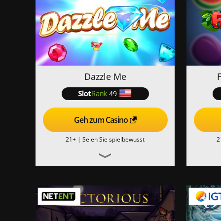
Dazzle Me
49
Geh zum Casino
21+ |
Seien Sie spielbewusst
2