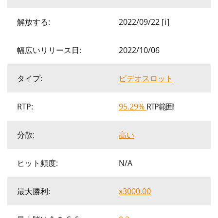
解放する:
2022/09/22
[ i ]
幅広いリリース日:
2022/10/06
タイプ:
ビデオスロット
RTP:
95.29%
RTP範囲!
分散:
高い
ヒット頻度:
N/A
最大勝利:
x3000.00