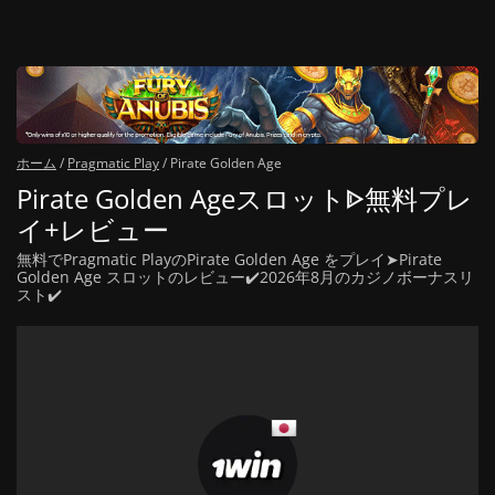
ホーム
/
Pragmatic Play
/
Pirate Golden Age
Pirate Golden Ageスロットᐈ無料プレ
イ+レビュー
無料でPragmatic PlayのPirate Golden Age をプレイ➤Pirate
Golden Age スロットのレビュー✔️2026年8月のカジノボーナスリ
スト✔️