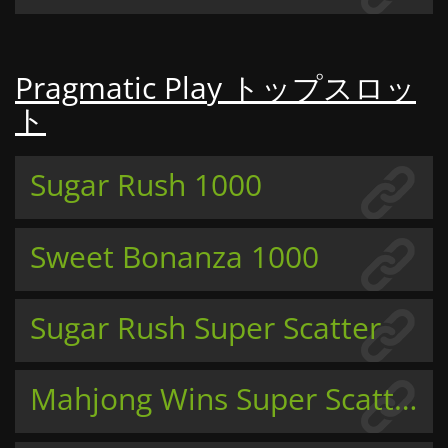
Pragmatic Play トップスロッ
ト
Sugar Rush 1000
Sweet Bonanza 1000
Sugar Rush Super Scatter
Mahjong Wins Super Scatter