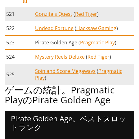
[i]
521
Gonzita's Quest
(
Red Tiger
)
522
Undead Fortune
(
Hacksaw Gaming
)
523
Pirate Golden Age (
Pragmatic Play
)
524
Mystery Reels Deluxe
(
Red Tiger
)
Spin and Score Megaways
(
Pragmatic
525
Play
)
ゲームの統計。Pragmatic
PlayのPirate Golden Age
Pirate Golden Age。ベストスロッ
トランク