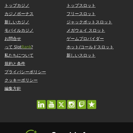
トップカジノ
トップスロット
カジノボーナス
フリースロット
新しいカジノ
ジャックポットスロット
モバイルカジノ
メガウェイ スロット
お問合せ
ゲームプロバイダー
って Slot
Rank
?
ホット/コールドスロット
私たちについて
新しいスロット
規約と条件
プライバシーポリシー
クッキーポリシー
編集方針
linkedin
youtube
twitter
instagram
twitch
trustpilot