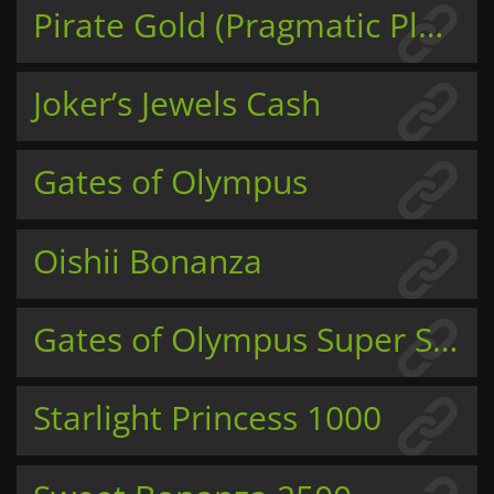
Pirate Gold (Pragmatic Play)
Joker’s Jewels Cash
Gates of Olympus
Oishii Bonanza
Gates of Olympus Super Scatter
Starlight Princess 1000