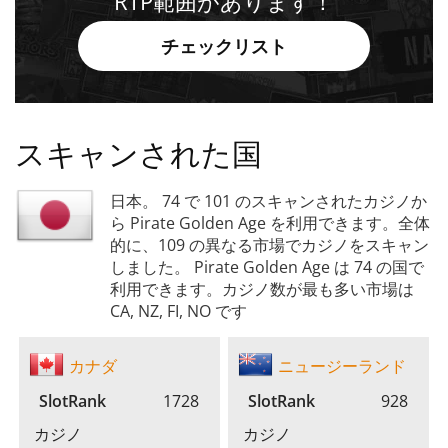
RTP範囲があります！
チェックリスト
スキャンされた国
日本。 74 で 101 のスキャンされたカジノか
ら Pirate Golden Age を利用できます。全体
的に、109 の異なる市場でカジノをスキャン
しました。 Pirate Golden Age は 74 の国で
利用できます。カジノ数が最も多い市場は
CA, NZ, FI, NO です
カナダ
ニュージーランド
SlotRank
1728
SlotRank
928
カジノ
カジノ