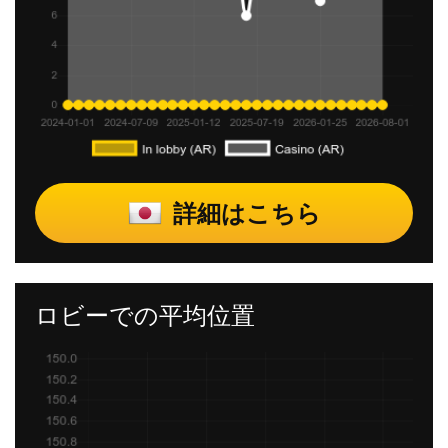
詳細はこちら
ロビーでの平均位置