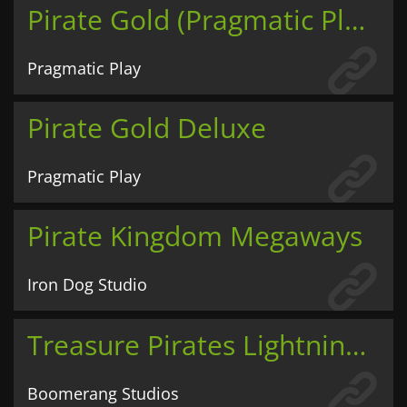
Pirate Gold (Pragmatic Play)
Pragmatic Play
Pirate Gold Deluxe
Pragmatic Play
Pirate Kingdom Megaways
Iron Dog Studio
Treasure Pirates Lightning Chase
Boomerang Studios