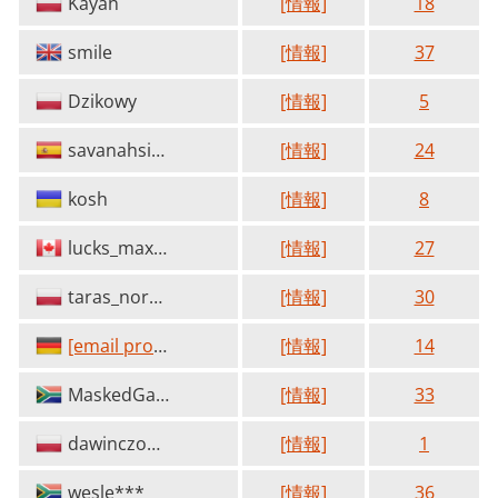
Kayah
[情報]
18
smile
[情報]
37
Dzikowy
[情報]
5
savanahsierra
[情報]
24
kosh
[情報]
8
lucks_maximus
[情報]
27
taras_normas
[情報]
30
[email protected]
[情報]
14
MaskedGamblerSA
[情報]
33
dawinczo1999
[情報]
1
wesle***
[情報]
36