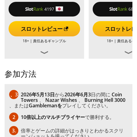
4197
686
スロットレビュー
スロットレビ
18+ |
責任あるギャンブル
18+ |
責任あるギ
参加方法
、3
2026年5月13日
から
2026年6月3
日の間に
Coin
Towers
、
Nazar Wishes
、
Burning Hell 3000
、または
Gamblemanを
プレイしてください。
2
10倍以上のマルチプライヤー
で勝利する。
3.
倍率とゲームの詳細がはっきりとわかるスクリ
ーンショットを撮ってください。