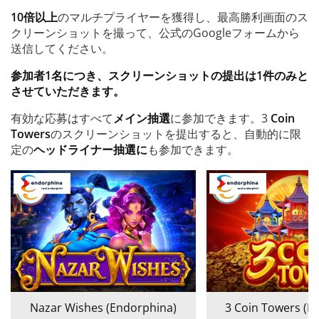
10倍以上
のマルチプライヤーを獲得し、最高勝利画面のス
クリーンショットを撮って、公式のGoogleフォームから
送信してください。
参加者1名につき、スクリーンショットの提出は1件のみと
させていただきます。
有効な応募はすべて
メイン抽選
に参加できます。3
Coin
Towers
のスクリーンショットを提出すると、自動的に限
定の
ヘッドライナー抽選に
も参加できます。
Nazar Wishes (Endorphina)
3 Coin Towers (E