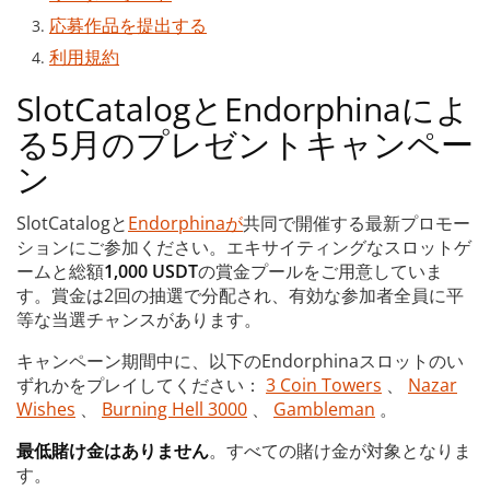
応募作品を提出する
利用規約
SlotCatalogとEndorphinaによ
る5月のプレゼントキャンペー
ン
SlotCatalogと
Endorphinaが
共同で開催する最新プロモー
ションにご参加ください。エキサイティングなスロットゲ
ームと総額
1,000 USDT
の賞金プールをご用意していま
す。賞金は2回の抽選で分配され、有効な参加者全員に平
等な当選チャンスがあります。
キャンペーン期間中に、以下のEndorphinaスロットのい
ずれかをプレイしてください：
3 Coin Towers
、
Nazar
Wishes
、
Burning Hell 3000
、
Gambleman
。
最低賭け金はありません
。すべての賭け金が対象となりま
す。