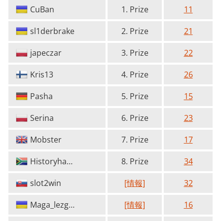
CuBan
1. Prize
11
sl1derbrake
2. Prize
21
japeczar
3. Prize
22
Kris13
4. Prize
26
Pasha
5. Prize
15
Serina
6. Prize
23
Mobster
7. Prize
17
Historyhaven
8. Prize
34
slot2win
[情報]
32
Maga_lezgin
[情報]
16