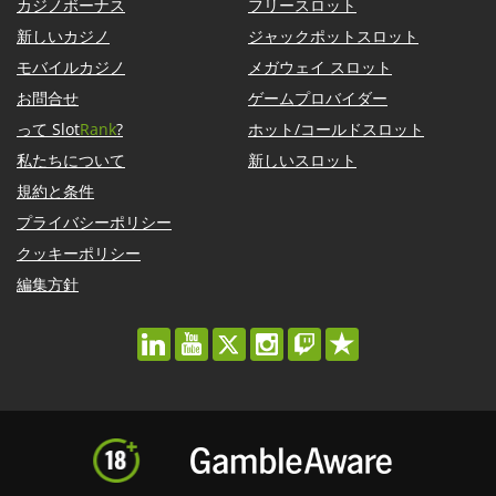
カジノボーナス
フリースロット
新しいカジノ
ジャックポットスロット
モバイルカジノ
メガウェイ スロット
お問合せ
ゲームプロバイダー
って Slot
Rank
?
ホット/コールドスロット
私たちについて
新しいスロット
規約と条件
プライバシーポリシー
クッキーポリシー
編集方針
linkedin
youtube
twitter
instagram
twitch
trustpilot