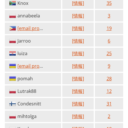
Knox
[情報]
35
annabeela
[情報]
3
[email protected]
[情報]
19
Jarroo
[情報]
6
luiza
[情報]
25
[email protected]
[情報]
9
pomah
[情報]
28
Lutrak88
[情報]
12
Condesnitt
[情報]
31
mihtolga
[情報]
2