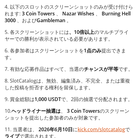
4. 以下のスロットのスクリーンショットのみが受け付けら
れます:
3 Coin Towers
、
Nazar Wishes
、
Burning Hell
3000
、および
Gambleman
。
5. 各スクリーンショットには
、10倍以上
のマルチプライ
ヤーでの勝利が表示されている必要があります。
6. 各参加者はスクリーンショットを
1点のみ
提出できま
す。
7. 有効な応募作品はすべて、当選の
チャンスが平等
です。
8. SlotCatalogは、無効、編集済み、不完全、または重複
した投稿を拒否する権利を留保します。
9. 賞金総額は
1,000 USDT
で、2回の抽選で分配されます。
10.
ヘッドライナー抽選は
、
3 Coin Towers
のスクリーン
ショットを提出した参加者のみが対象です。
11. 当選者は、
2026年6月10日
に
kick.com/slotcatalog
で
ライブ
で選出されます。