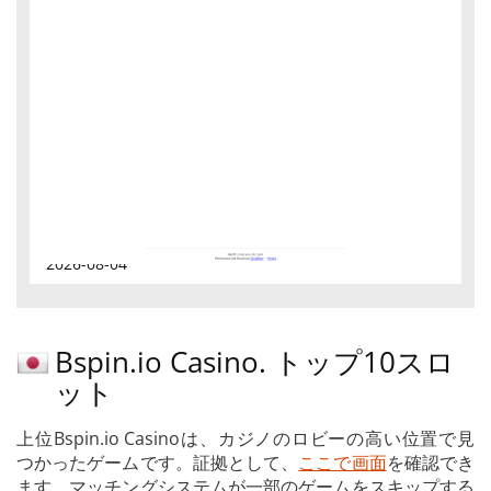
2026-08-04
Bspin.io Casino. トップ10スロ
ット
上位Bspin.io Casinoは、カジノのロビーの高い位置で見
つかったゲームです。証拠として、
ここで画面
を確認でき
ます。マッチングシステムが一部のゲームをスキップする