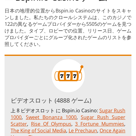
日本の地理的位置からBspin.io Casinoのサイトをスキャ
ンしました。私たちのクロールシステムは、このカジノで
122の異なるゲームプロバイダーから5505のゲームを見つ
けました。タイプ、ロビーでの位置、リリース日、ゲーム
プロバイダーごとにグループ化されたゲームのリストを参
照してください。
ビデオスロット (4888 ゲーム)
上 8 ビデオスロット に Bspin.io Casino:
Sugar Rush
1000
,
Sweet Bonanza 1000
,
Sugar Rush Super
Scatter
,
Rise Of Olympus
,
3 Fortune Mummies
,
The King of Social Media
,
Le Prechaun
,
Once Again