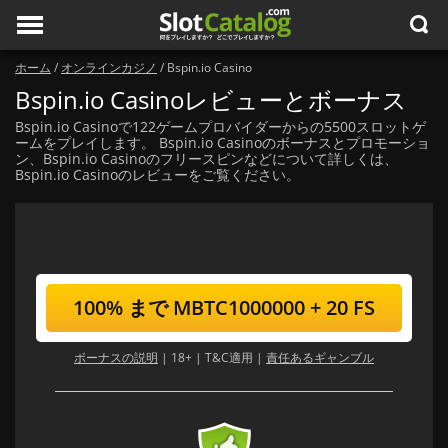
search
Menu
ホーム
/
オンラインカジノ
/
Bspin.io Casino
Bspin.io Casinoレビューとボーナス
Bspin.io Casinoで122ゲームプロバイダーからの5500スロットゲ
ームをプレイします。 Bspin.io Casinoのボーナスとプロモーショ
ン、Bspin.io Casinoのフリースピンなどについて詳しくは、
Bspin.io Casinoのレビューをご覧ください。
100% まで MBTC1000000 + 20 FS
ボーナスの説明
| 18+ | T&C適用 |
責任あるギャンブル