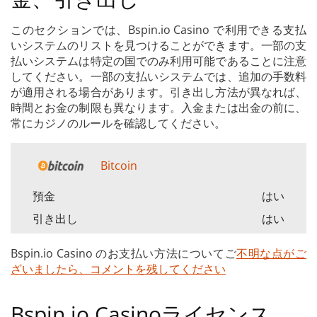
このセクションでは、Bspin.io Casino で利用できる支払
いシステムのリストを見つけることができます。一部の支
払いシステムは特定の国でのみ利用可能であることに注意
してください。一部の支払いシステムでは、追加の手数料
が適用される場合があります。引き出し方法が異なれば、
時間とお金の制限も異なります。入金または出金の前に、
常にカジノのルールを確認してください。
Bitcoin
預金
はい
引き出し
はい
Bspin.io Casino のお支払い方法についてご
不明な点がご
ざいましたら、コメントを残してください
Bspin.io Casinoライセンス