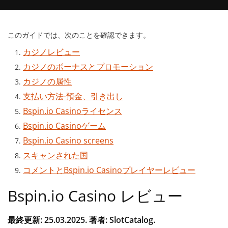
このガイドでは、次のことを確認できます。
カジノレビュー
カジノのボーナスとプロモーション
カジノの属性
支払い方法-預金、引き出し
Bspin.io Casinoライセンス
Bspin.io Casinoゲーム
Bspin.io Casino screens
スキャンされた国
コメントとBspin.io Casinoプレイヤーレビュー
Bspin.io Casino レビュー
最終更新: 25.03.2025. 著者: SlotCatalog.