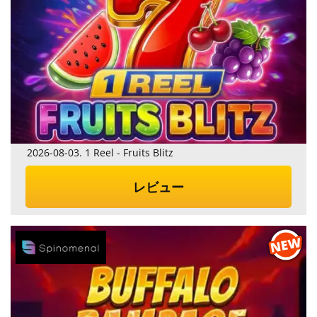
2026-08-03. 1 Reel - Fruits Blitz
レビュー