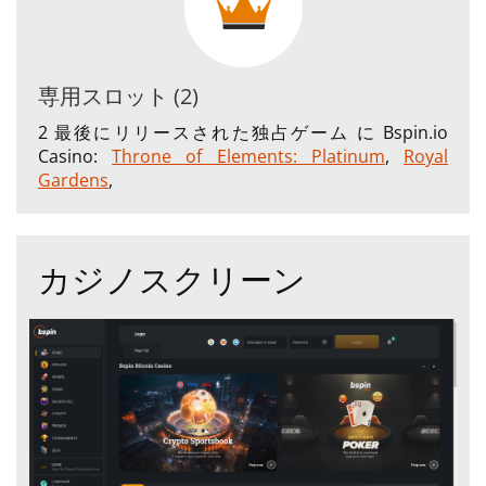
専用スロット (2)
2 最後にリリースされた独占ゲーム に Bspin.io
Casino:
Throne of Elements: Platinum
,
Royal
Gardens
,
カジノスクリーン