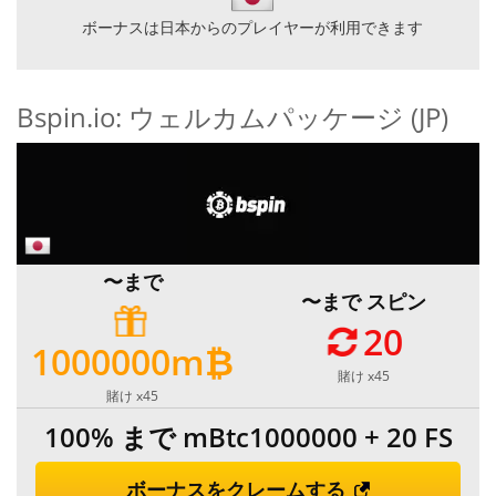
ボーナスは日本からのプレイヤーが利用できます
Bspin.io: ウェルカムパッケージ (JP)
〜まで
〜まで スピン
20
1000000m₿
賭け
x45
賭け
x45
100% まで mBtc1000000 + 20 FS
ボーナスをクレームする