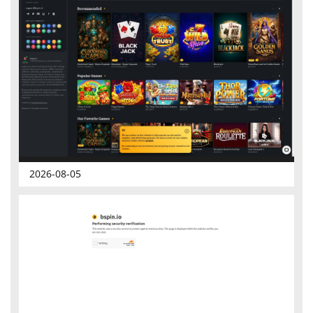
2026-08-05