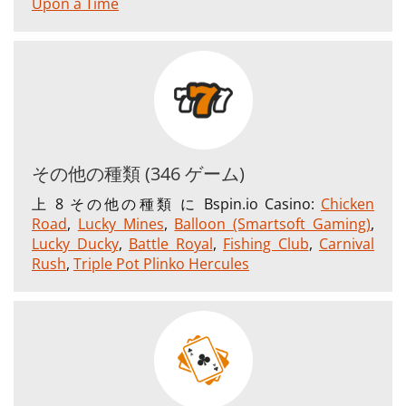
Upon a Time
その他の種類 (346 ゲーム)
上 8 その他の種類 に Bspin.io Casino:
Chicken
Road
,
Lucky Mines
,
Balloon (Smartsoft Gaming)
,
Lucky Ducky
,
Battle Royal
,
Fishing Club
,
Carnival
Rush
,
Triple Pot Plinko Hercules