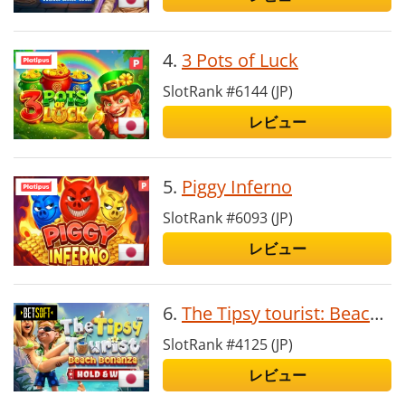
4.
3 Pots of Luck
SlotRank #6144 (JP)
レビュー
5.
Piggy Inferno
SlotRank #6093 (JP)
レビュー
6.
The Tipsy tourist: Beach Bonanza
SlotRank #4125 (JP)
レビュー