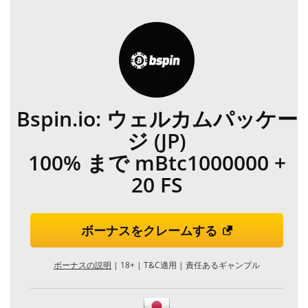
Bspin.io: ウェルカムパッケー
ジ (JP)
100% まで mBtc1000000 +
20 FS
ボーナスをクレームする
ボーナスの説明
| 18+ | T&C適用 | 責任あるギャンブル