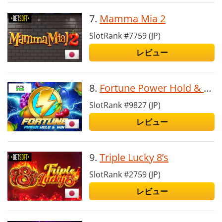
7.
Mamma Mia 2
SlotRank #7759 (JP)
レビュー
8.
Fortune Power Hold & Win
SlotRank #9827 (JP)
レビュー
9.
Triple Lucky 8’s
SlotRank #2759 (JP)
レビュー