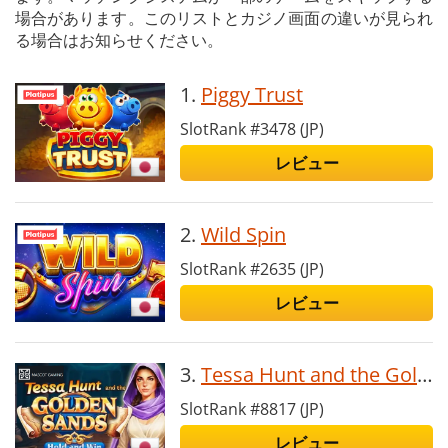
場合があります。このリストとカジノ画面の違いが見られ
る場合はお知らせください。
1.
Piggy Trust
SlotRank #3478 (JP)
レビュー
2.
Wild Spin
SlotRank #2635 (JP)
レビュー
3.
Tessa Hunt and the Golden Sands
SlotRank #8817 (JP)
レビュー