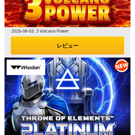
2026-08-03. 3 Volcano Power
レビュー