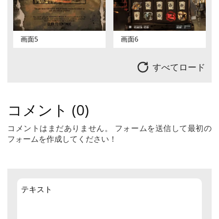
画面5
画面6
すべてロード
コメント (0)
コメントはまだありません。 フォームを送信して最初の
フォームを作成してください！