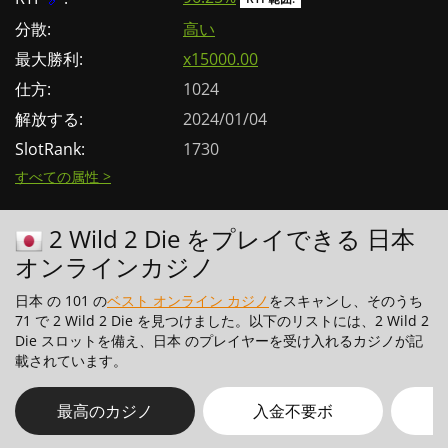
分散:
高い
最大勝利:
x15000.00
仕方:
1024
解放する:
2024/01/04
SlotRank:
1730
すべての属性 >
2 Wild 2 Die をプレイできる 日本
オンラインカジノ
日本 の 101 の
ベスト オンライン カジノ
をスキャンし、そのうち
71 で 2 Wild 2 Die を見つけました。以下のリストには、2 Wild 2
Die スロットを備え、日本 のプレイヤーを受け入れるカジノが記
載されています。
最高のカジノ
入金不要ボ