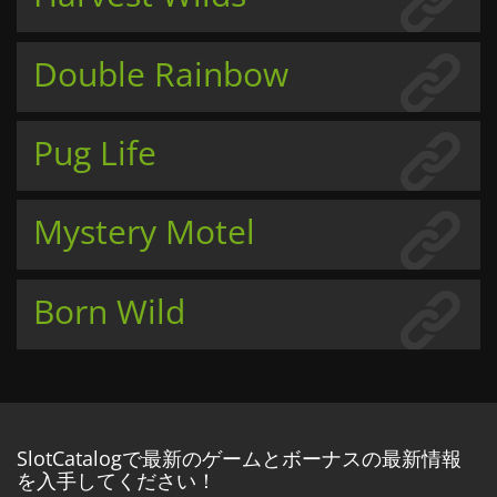
Double Rainbow
Pug Life
Mystery Motel
Born Wild
SlotCatalogで最新のゲームとボーナスの最新情報
を入手してください！