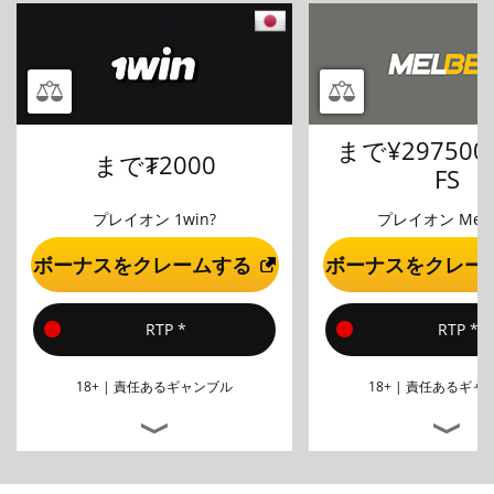
まで¥297500 
まで₮2000
FS
プレイオン 1win?
プレイオン Melb
ボーナスをクレームする
ボーナスをクレー
RTP *
RTP *
18+ |
責任あるギャンブル
18+ |
責任あるギャ