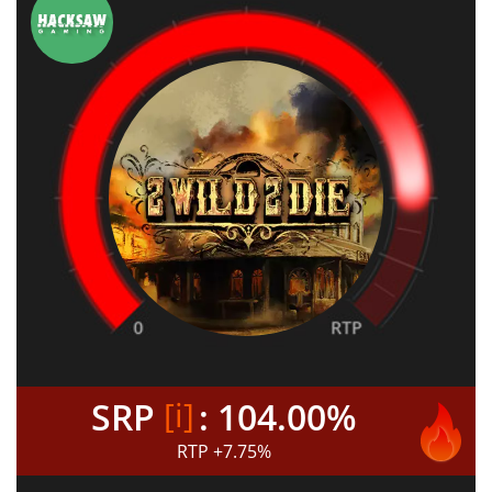
[ i ]
SRP
: 104.00%
RTP +7.75%