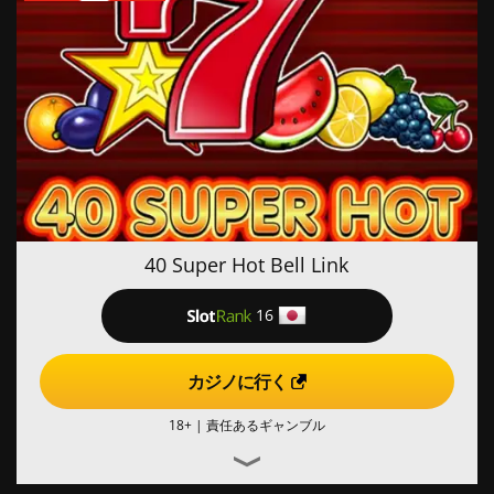
40 Super Hot Bell Link
16
カジノに行く
18+ |
責任あるギャンブル