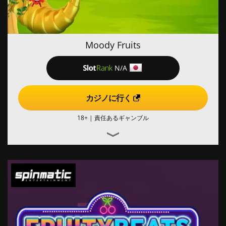
Moody Fruits
N/A
カジノに行く
18+ |
責任あるギャンブル