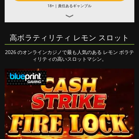
18+ |
責任あるギャンブル
高ボラティリティ レモン スロット
2026 のオンラインカジノで最も人気のある レモン ボラテ
ィリティの高いスロットマシン。