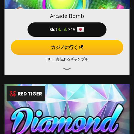
Arcade Bomb
315
カジノに行く
18+ |
責任あるギャンブル