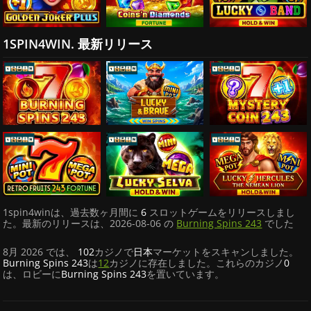
1SPIN4WIN. 最新リリース
1spin4winは、過去数ヶ月間に
6
スロットゲームをリリースしまし
た。最新のリリースは、2026-08-06 の
Burning Spins 243
でした
8月 2026 では、
102
カジノで
日本
マーケットをスキャンしました。
Burning Spins 243
は
12
カジノに存在しました。これらのカジノ
0
は、ロビーに
Burning Spins 243
を置いています。