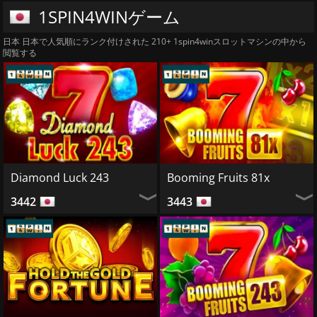
1SPIN4WINゲーム
日本 日本で人気順にランク付けされた 210+ 1spin4winスロットマシンの中から
閲覧する
Diamond Luck 243
Booming Fruits 81x
3442
3443