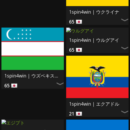
1spin4win | ウクライナ
65
1spin4win | ウルグアイ
65
1spin4win | ウズベキスタン
65
1spin4win | エクアドル
21