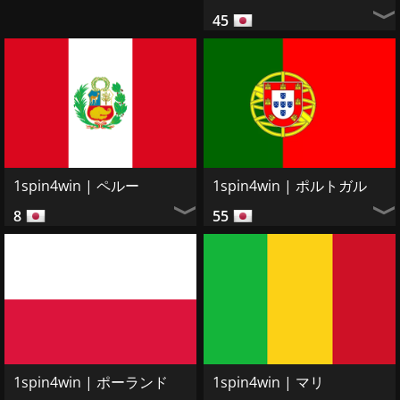
1spin4win | ベルギー
1spin4win | ペルー
45
8
1spin4win | ポルトガル
1spin4win | ポーランド
55
51