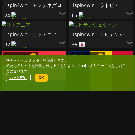
74
24
1spin4win | ラトビア
1spin4win | リトアニア
65
92
ボーナス | 1
1spin4win | リヒテンシュタイン
Slotcatalogはクッキーを使用します。
私たちのサイトを閲覧し続けることにより、Cookieポリシーに同意したこ
36
とになります。
もっと読む
OK
1spin4win | ルクセンブルク
95
ボーナス | 1