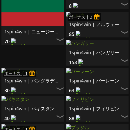
1spin4win | ナイジェリア
1spin4win | ニュージーランド
31
70
ボーナス | 3
1spin4win | ネパール
1spin4win | ノルウェー
8
85
ボーナス | 1
1spin4win | ハンガリー
1spin4win | バングラデシュ
153
30
1spin4win | バーレーン
1spin4win | パキスタン