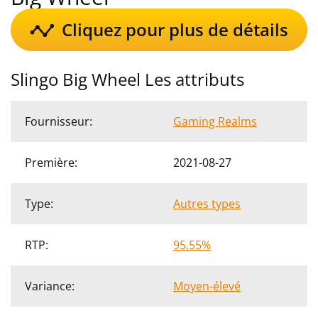
Cliquez pour plus de détails
Slingo Big Wheel Les attributs
Fournisseur:
Gaming Realms
Première:
2021-08-27
Type:
Autres types
RTP:
95.55%
Variance:
Moyen-élevé