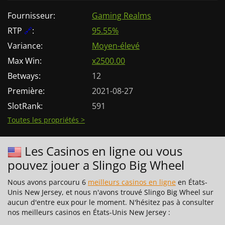
Fournisseur:
Gaming Realms
RTP
🔗
:
95.55%
Variance:
Moyen-élevé
Max Win:
x2500.00
Betways:
12
Première:
2021-08-27
SlotRank:
591
Toutes les propriétés >
Les Casinos en ligne ou vous
pouvez jouer a Slingo Big Wheel
Nous avons parcouru 6
meilleurs casinos en ligne
en États-
Unis New Jersey, et nous n'avons trouvé Slingo Big Wheel sur
aucun d'entre eux pour le moment. N'hésitez pas à consulter
nos meilleurs casinos en États-Unis New Jersey :