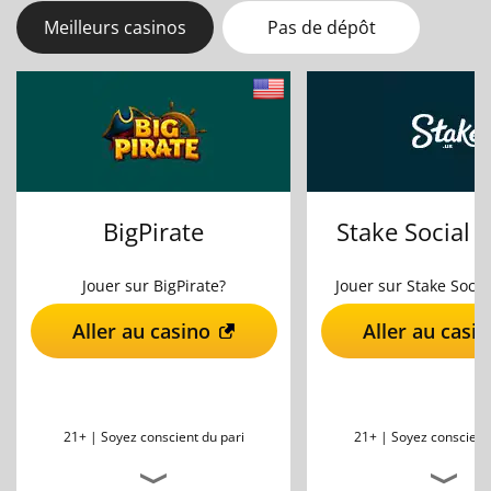
Meilleurs casinos
Pas de dépôt
BigPirate
Stake Social 
Jouer sur BigPirate?
Jouer sur Stake Socia
Aller au casino
Aller au casi
21+ |
Soyez conscient du pari
21+ |
Soyez conscient 