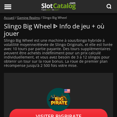
search
Menu
Accueil
/
Gaming Realms
/
Slingo Big Wheel
Slingo Big Wheel ᐈ Info de jeu + où
jouer
Slingo Big Wheel est une machine à sous/bingo hybride à
volatilité moyenne/élevée de Slingo Originals, et elle est livrée
avec 10 tours par partie payante. Des tours supplémentaires
peuvent être achetés indéfiniment pour un prix calculé
individuellement, et vous avez besoin de 3 à 12 slingos pour
obtenir un tour sur la roue bonus. La roue de premier plan
récompense jusqu'à 2 500 fois votre mise.
VISITER BIGPIRATE