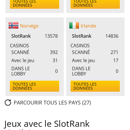
TOUTES LES
TOUTES LES
DONNÉES
DONNÉES
Norvège
Irlande
SlotRank
13578
SlotRank
14836
CASINOS
CASINOS
SCANNÉ
392
SCANNÉ
271
Avec le jeu
31
Avec le jeu
17
DANS LE
DANS LE
0
0
LOBBY
LOBBY
TOUTES LES
TOUTES LES
DONNÉES
DONNÉES
PARCOURIR TOUS LES PAYS (27)
Jeux avec le SlotRank