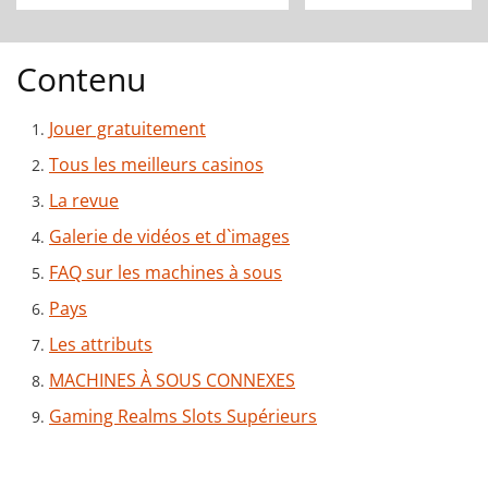
Contenu
Jouer gratuitement
Tous les meilleurs casinos
La revue
Galerie de vidéos et d`images
FAQ sur les machines à sous
Pays
Les attributs
MACHINES À SOUS CONNEXES
Gaming Realms Slots Supérieurs