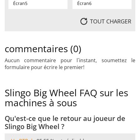
Écran5
Écran6
TOUT CHARGER
commentaires (0)
Aucun commentaire pour l`instant, soumettez le
formulaire pour écrire le premier!
Slingo Big Wheel FAQ sur les
machines à sous
Qu'est-ce que le retour au joueur de
Slingo Big Wheel ?