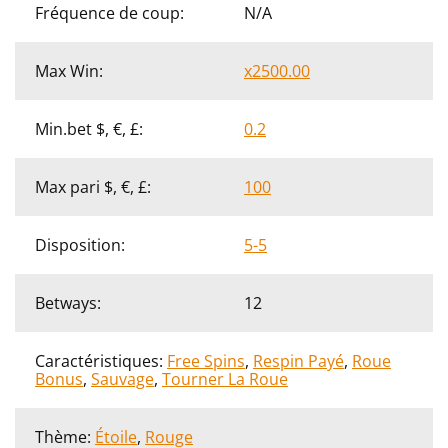
Fréquence de coup:
N/A
Max Win:
x2500.00
Min.bet $, €, £:
0.2
Max pari $, €, £:
100
Disposition:
5-5
Betways:
12
Caractéristiques:
Free Spins
,
Respin Payé
,
Roue
Bonus
,
Sauvage
,
Tourner La Roue
Thème:
Étoile
,
Rouge