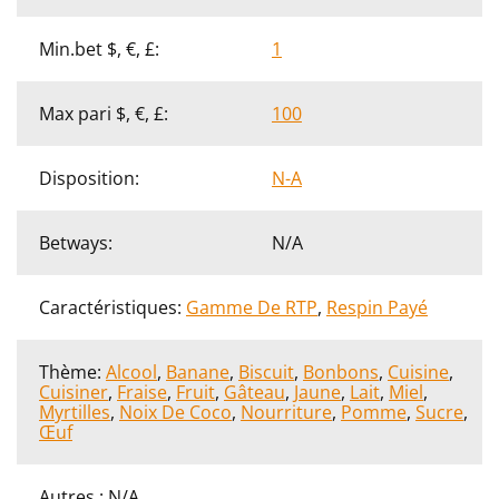
Min.bet $, €, £:
1
Max pari $, €, £:
100
Disposition:
N-A
Betways:
N/A
Caractéristiques:
Gamme De RTP
,
Respin Payé
Thème:
Alcool
,
Banane
,
Biscuit
,
Bonbons
,
Cuisine
,
Cuisiner
,
Fraise
,
Fruit
,
Gâteau
,
Jaune
,
Lait
,
Miel
,
Myrtilles
,
Noix De Coco
,
Nourriture
,
Pomme
,
Sucre
,
Œuf
Autres : N/A