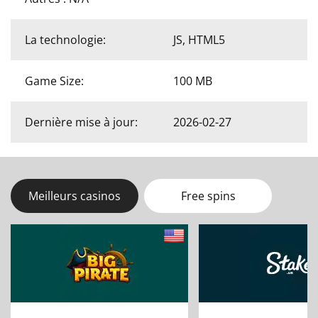
La technologie:
JS, HTML5
Game Size:
100 MB
Dernière mise à jour:
2026-02-27
Meilleurs casinos
Free spins