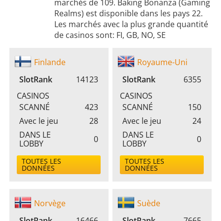
marchés de 109. Baking Bonanza (Gaming
Realms) est disponible dans les pays 22.
Les marchés avec la plus grande quantité
de casinos sont: FI, GB, NO, SE
Finlande
Royaume-Uni
SlotRank
14123
SlotRank
6355
CASINOS
CASINOS
SCANNÉ
423
SCANNÉ
150
Avec le jeu
28
Avec le jeu
24
DANS LE
DANS LE
0
0
LOBBY
LOBBY
TOUTES LES
TOUTES LES
DONNÉES
DONNÉES
Norvège
Suède
SlotRank
16466
SlotRank
7665