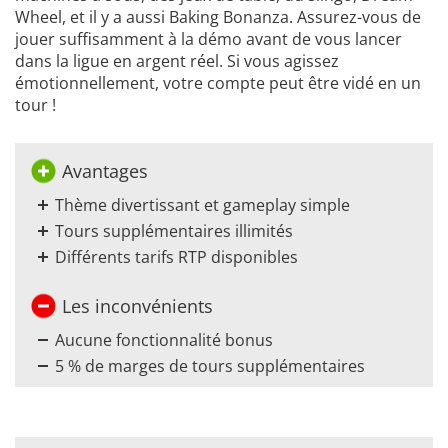
Wheel, et il y a aussi Baking Bonanza. Assurez-vous de
jouer suffisamment à la démo avant de vous lancer
dans la ligue en argent réel. Si vous agissez
émotionnellement, votre compte peut être vidé en un
tour !
Avantages
Thème divertissant et gameplay simple
Tours supplémentaires illimités
Différents tarifs RTP disponibles
Les inconvénients
Aucune fonctionnalité bonus
5 % de marges de tours supplémentaires