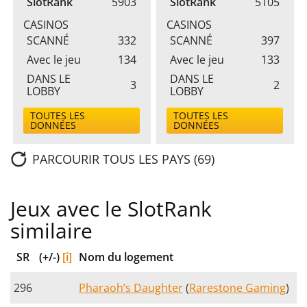
SlotRank
5903
SlotRank
5105
CASINOS
CASINOS
SCANNÉ
332
SCANNÉ
397
Avec le jeu
134
Avec le jeu
133
DANS LE
DANS LE
3
2
LOBBY
LOBBY
TOUTES LES
TOUTES LES
DONNÉES
DONNÉES
PARCOURIR TOUS LES PAYS (69)
Jeux avec le SlotRank
similaire
SR
(+/-)
[i]
Nom du logement
296
Pharaoh’s Daughter
(
Rarestone Gaming
)