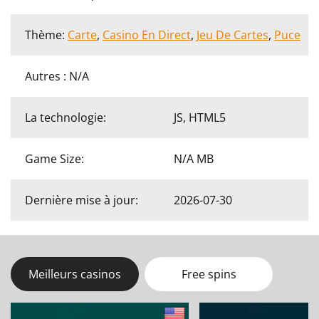
Thème:
Carte
,
Casino En Direct
,
Jeu De Cartes
,
Puce
Autres : N/A
La technologie:
JS, HTML5
Game Size:
N/A MB
Dernière mise à jour:
2026-07-30
Meilleurs casinos
Free spins