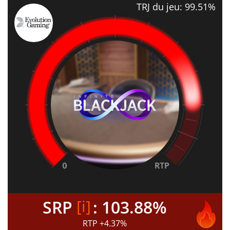
TRJ du jeu: 99.51%
[ i ]
SRP
: 103.88%
RTP +4.37%