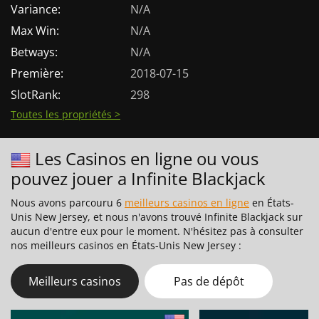
Variance:
N/A
Max Win:
N/A
Betways:
N/A
Première:
2018-07-15
SlotRank:
298
Toutes les propriétés >
Les Casinos en ligne ou vous
pouvez jouer a Infinite Blackjack
Nous avons parcouru 6
meilleurs casinos en ligne
en États-
Unis New Jersey, et nous n'avons trouvé Infinite Blackjack sur
aucun d'entre eux pour le moment. N'hésitez pas à consulter
nos meilleurs casinos en États-Unis New Jersey :
Meilleurs casinos
Pas de dépôt