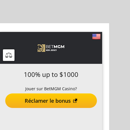
100% up to $1000
Jouer sur BetMGM Casino?
Réclamer le bonus