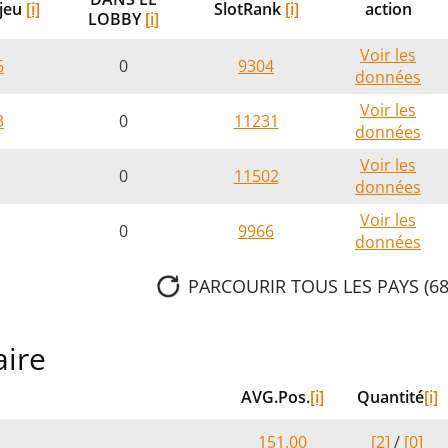
 jeu
[i]
SlotRank
[i]
action
LOBBY
[i]
Voir les
6
0
9304
données
Voir les
3
0
11231
données
Voir les
0
11502
données
Voir les
0
9966
données
PARCOURIR TOUS LES PAYS (68
aire
AVG.Pos.
[i]
Quantité
[i]
151.00
[2]
/
[0]