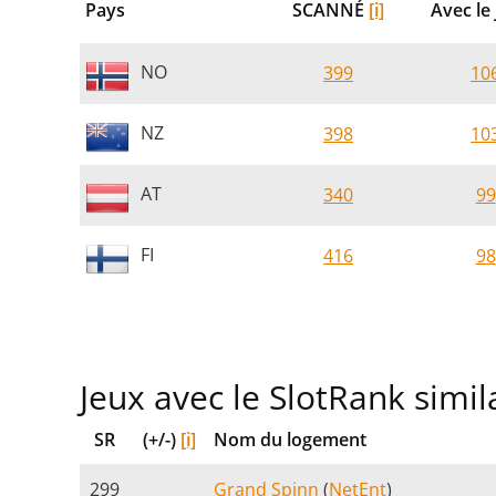
Pays
SCANNÉ
[i]
Avec le
NO
399
10
NZ
398
10
AT
340
99
FI
416
98
Jeux avec le SlotRank simil
SR
(+/-)
[i]
Nom du logement
299
Grand Spinn
(
NetEnt
)