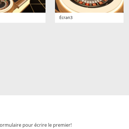
Écran3
ormulaire pour écrire le premier!