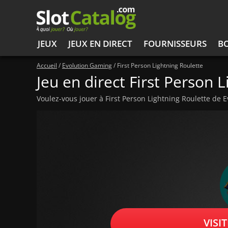
JEUX
JEUX EN DIRECT
FOURNISSEURS
B
Accueil
/
Evolution Gaming
/
First Person Lightning Roulette
Jeu en direct First Person 
Voulez-vous jouer à First Person Lightning Roulette de 
VISI