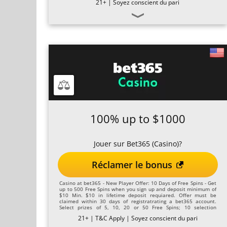
21+ |
Soyez conscient du pari
100% up to $1000
Jouer sur Bet365 (Casino)?
Réclamer le bonus
Casino at bet365 - New Player Offer: 10 Days of Free Spins - Get
up to 500 Free Spins when you sign up and deposit minimum of
$10 Min. $10 in lifetime deposit requiared. Offer must be
claimed within 30 days of registratrating a bet365 account.
Select prizes of 5, 10, 20 or 50 Free Spins; 10 selection
available within 20 days, 24 hours between each selection.
21+ |
T&C Apply
|
Soyez conscient du pari
Max. prize, game restrictions, time limits and T&Cs apply.
Registration required