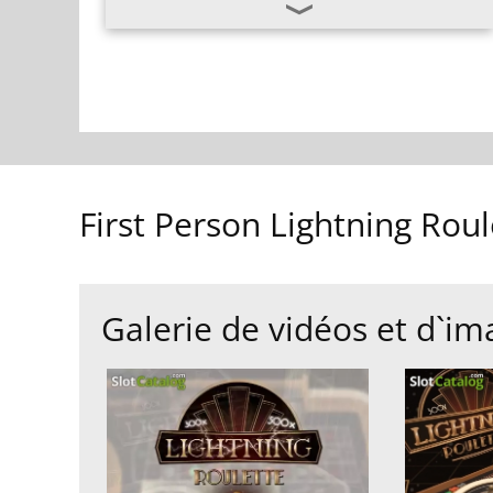
First Person Lightning Roul
Galerie de vidéos et d`im