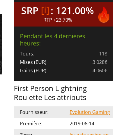
[ i ]
SRP
: 121.00%
RTP +23.70%
Pendant les 4 dernières
heures:
Tours:
118
Mises (EUR):
3 028€
Gains (EUR):
4 060€
First Person Lightning
Roulette Les attributs
,
Fournisseur:
Evolution Gaming
Première:
2019-06-14