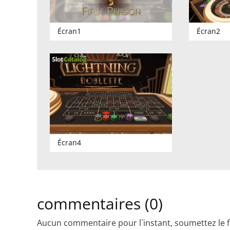
Écran1
Écran2
Écran4
commentaires (0)
Aucun commentaire pour l`instant, soumettez le f