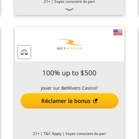
21+ |
Soyez conscient du pari
100% up to $500
Jouer sur BetRivers Casino?
Réclamer le bonus
21+ |
T&C Apply
|
Soyez conscient du pari