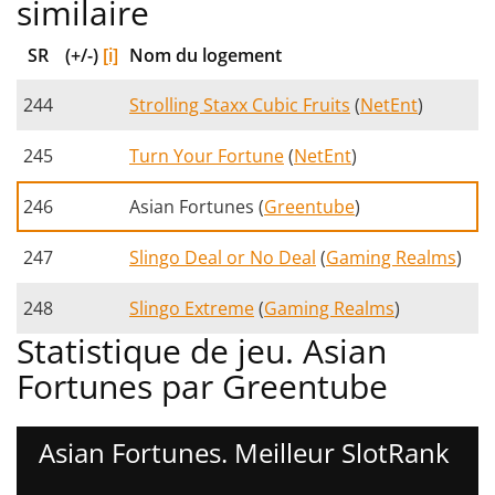
similaire
SR
(+/-)
[i]
Nom du logement
244
Strolling Staxx Cubic Fruits
(
NetEnt
)
245
Turn Your Fortune
(
NetEnt
)
246
Asian Fortunes (
Greentube
)
247
Slingo Deal or No Deal
(
Gaming Realms
)
248
Slingo Extreme
(
Gaming Realms
)
Statistique de jeu. Asian
Fortunes par Greentube
Asian Fortunes. Meilleur SlotRank