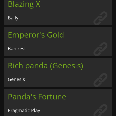
Blazing X
Bally
Emperor's Gold
Barcrest
Rich panda (Genesis)
Genesis
Panda's Fortune
Pragmatic Play