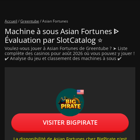
Accueil
/
Greentube
/
Asian Fortunes
Machine à sous Asian Fortunes ᐈ
Évaluation par SlotCatalog ⭐
Voulez-vous jouer à Asian Fortunes de Greentube ? ➤ Liste
complète des casinos pour août 2026 où vous pouvez y jouer !
✔️ Analyse du jeu et classement des machines à sous ✔️
VISITER BIGPIRATE
La disponibilité de Asian Fortunes chez BigPirate n'est