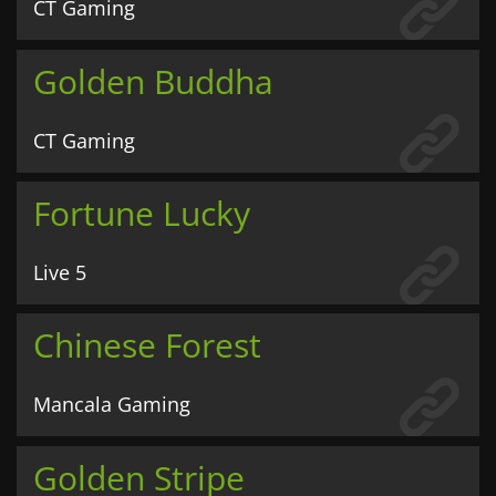
CT Gaming
Golden Buddha
CT Gaming
Fortune Lucky
Live 5
Chinese Forest
Mancala Gaming
Golden Stripe