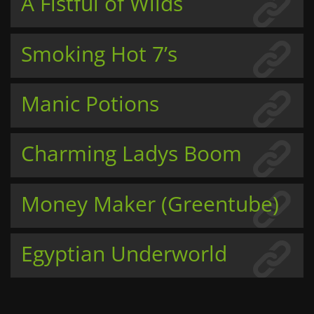
A Fistful of Wilds
Smoking Hot 7’s
Manic Potions
Charming Ladys Boom
Money Maker (Greentube)
Egyptian Underworld