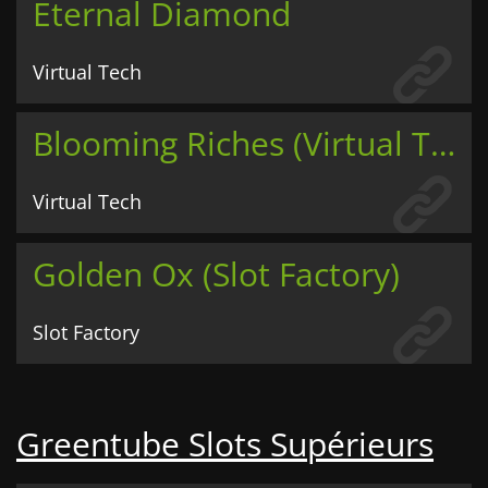
Eternal Diamond
Virtual Tech
Blooming Riches (Virtual Tech)
Virtual Tech
Golden Ox (Slot Factory)
Slot Factory
Greentube Slots Supérieurs