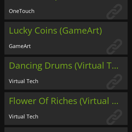
OneTouch
Lucky Coins (GameArt)
GameArt
Dancing Drums (Virtual Tech)
Virtual Tech
Flower Of Riches (Virtual Tech)
Virtual Tech