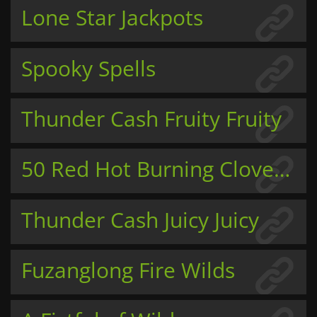
Lone Star Jackpots
Spooky Spells
Thunder Cash Fruity Fruity
50 Red Hot Burning Clover Link
Thunder Cash Juicy Juicy
Fuzanglong Fire Wilds