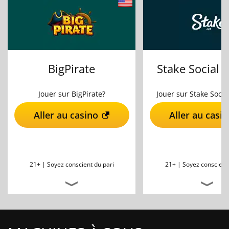
BigPirate
Stake Social 
Jouer sur BigPirate?
Jouer sur Stake Socia
Aller au casino
Aller au casi
21+ |
Soyez conscient du pari
21+ |
Soyez conscient 