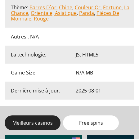
Thème:
Barres D`or
,
Chine
,
Couleur Or
,
Fortune
,
La
Chance
,
Orientale, Asiatique
,
Panda
,
Pièces De
Monnaie
,
Rouge
Autres : N/A
La technologie:
JS, HTML5
Game Size:
N/A MB
Dernière mise à jour:
2025-08-01
Meilleurs casinos
Free spins