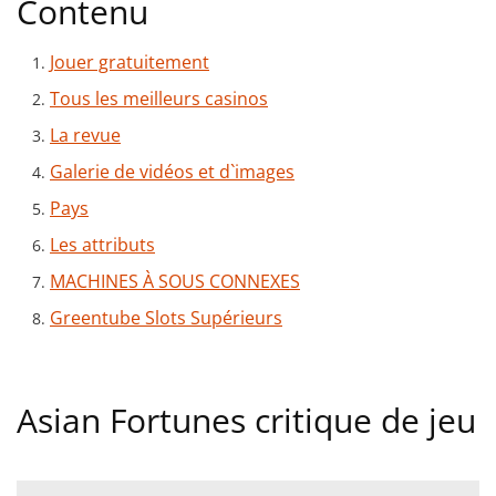
Contenu
Jouer gratuitement
Tous les meilleurs casinos
La revue
Galerie de vidéos et d`images
Pays
Les attributs
MACHINES À SOUS CONNEXES
Greentube Slots Supérieurs
Asian Fortunes critique de jeu