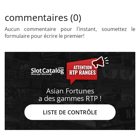
commentaires (0)
Aucun commentaire pour l`instant, soumettez le
formulaire pour écrire le premier!
Asian Fortunes
a des gammes RTP !
LISTE DE CONTRÔLE