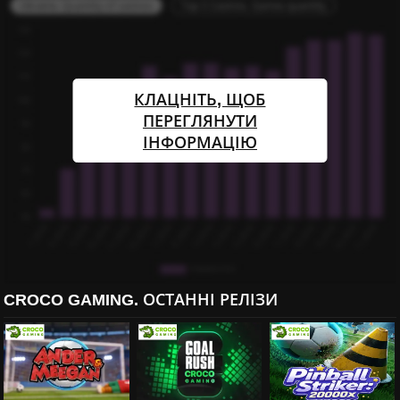
КЛАЦНІТЬ, ЩОБ
ПЕРЕГЛЯНУТИ
ІНФОРМАЦІЮ
CROCO GAMING. ОСТАННІ РЕЛІЗИ