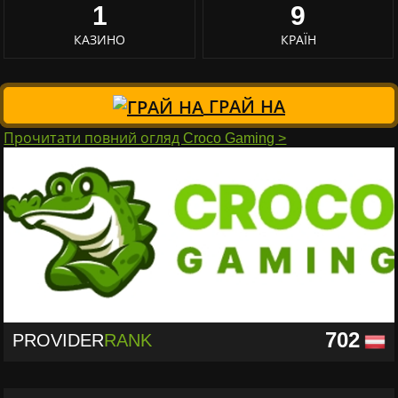
1
9
КАЗИНО
КРАЇН
ГРАЙ НА
Прочитати повний огляд Croco Gaming >
702
PROVIDER
RANK