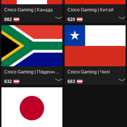
Croco Gaming | Канада
Croco Gaming | Китай
882
620
Croco Gaming | Південна Африка
Croco Gaming | Чилі
632
683