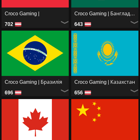
Croco Gaming |
Croco Gaming | Бангладеш
702
643
Croco Gaming | Бразилія
Croco Gaming | Казахстан
696
656