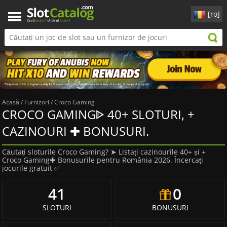
[ro]
Menu
.
Acasă
/
Furnizori
/
Croco Gaming
CROCO GAMINGᐈ 40+ SLOTURI, +
CAZINOURI ✚ BONUSURI.
Căutați sloturile Croco Gaming? ➤ Listați cazinourile 40+ și +
Croco Gaming✚ Bonusurile pentru România 2026. Încercați
jocurile gratuit ✅
41
0
SLOTURI
BONUSURI