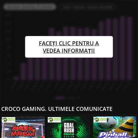
FACEȚI CLIC PENTRU A
VEDEA INFORMAȚII
CROCO GAMING. ULTIMELE COMUNICATE