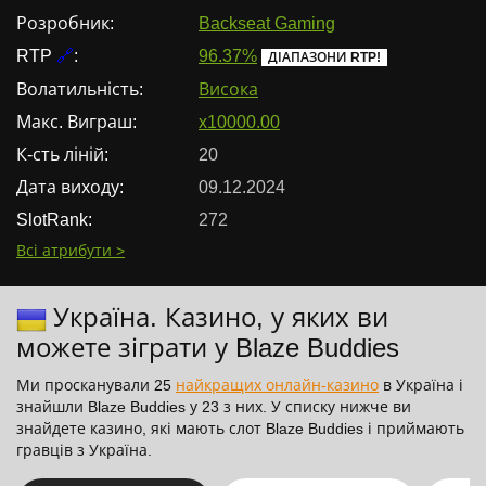
Розробник:
Backseat Gaming
RTP
🔗
:
96.37%
ДІАПАЗОНИ RTP!
Волатильність:
Висока
Макс. Виграш:
x10000.00
К-сть ліній:
20
Дата виходу:
09.12.2024
SlotRank:
272
Всі атрибути >
Україна. Казино, у яких ви
можете зіграти у Blaze Buddies
Ми просканували 25
найкращих онлайн-казино
в Україна і
знайшли Blaze Buddies у 23 з них. У списку нижче ви
знайдете казино, які мають слот Blaze Buddies і приймають
гравців з Україна.