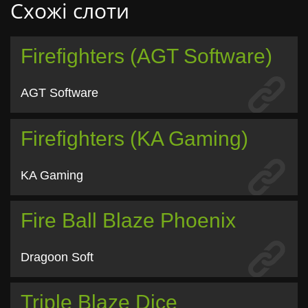
Схожі слоти
Firefighters (AGT Software)
AGT Software
Firefighters (KA Gaming)
KA Gaming
Fire Ball Blaze Phoenix
Dragoon Soft
Triple Blaze Dice