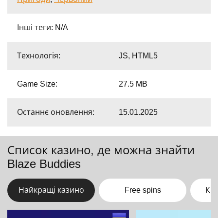
Інші теги: N/A
Технологія:
JS, HTML5
Game Size:
27.5 MB
Останнє оновлення:
15.01.2025
Список казино, де можна знайти
Blaze Buddies
Найкращі казино
Free spins
Кр