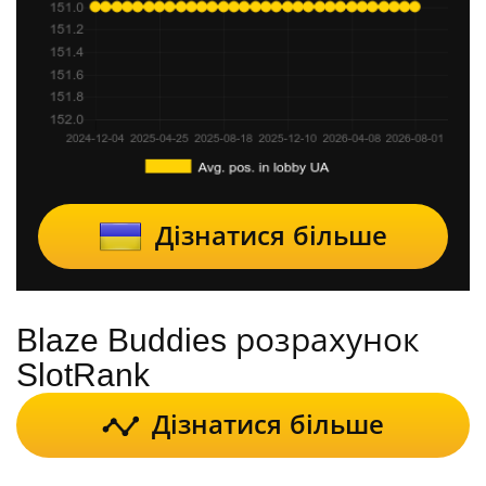
Дізнатися більше
Blaze Buddies розрахунок
SlotRank
Дізнатися більше