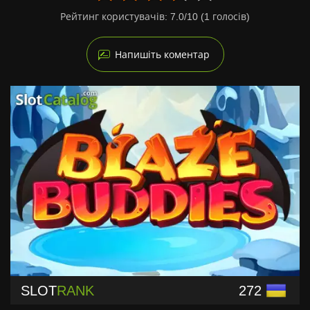
Рейтинг користувачів:
7.0
/10
(
1
голосів)
Напишіть коментар
SLOT
RANK
272