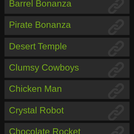
Barrel Bonanza
Pirate Bonanza
Desert Temple
Clumsy Cowboys
Chicken Man
Crystal Robot
Chocolate Rocket