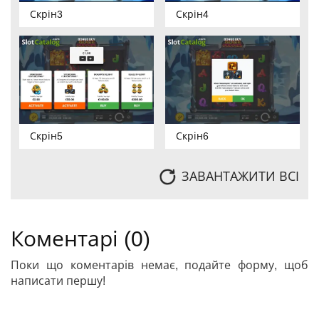
Скрін3
Скрін4
Скрін5
Скрін6
ЗАВАНТАЖИТИ ВСІ
Коментарі (0)
Поки що коментарів немає, подайте форму, щоб
написати першу!