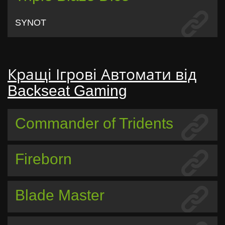
SYNOT
Кращі Ігрові Автомати від
Backseat Gaming
Commander of Tridents
Fireborn
Blade Master