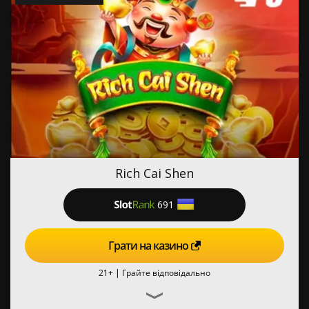
Rich Cai Shen
691
Грати на казино
21+ |
Грайте відповідально