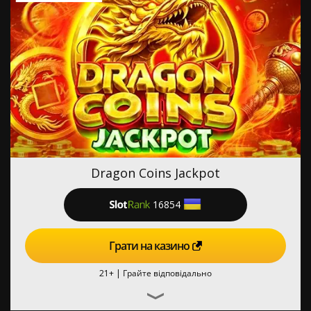
Dragon Coins Jackpot
16854
Грати на казино
21+ |
Грайте відповідально