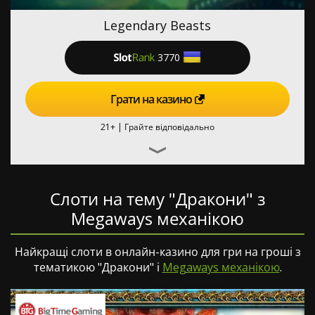
Legendary Beasts
3770
Грати на казино
21+ |
Грайте відповідально
Слоти на тему "Дракони" з
Megaways механікою
Найкращі слоти в онлайн-казино для гри на гроші з
тематикою "Дракони" і
Megaways механікою
.