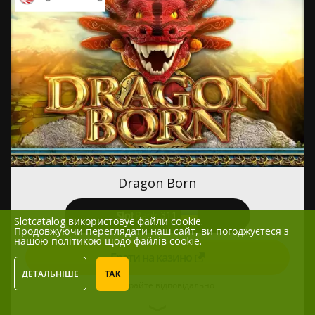
Dragon Born
311
Slotcatalog використовує файли cookie.
Продовжуючи переглядати наш сайт, ви погоджуєтеся з
нашою політикою щодо файлів cookie.
Грати на казино
ДЕТАЛЬНІШЕ
ТАК
21+ |
Грайте відповідально