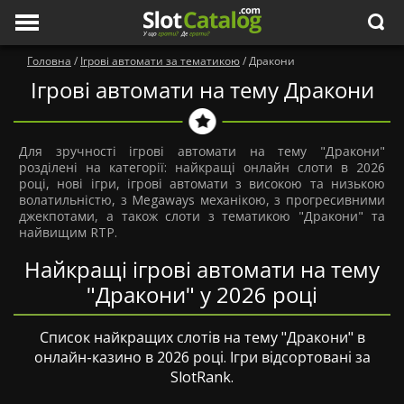
search
Menu
Головна
/
Ігрові автомати за тематикою
/
Дракони
Ігрові автомати на тему Дракони
Для зручності ігрові автомати на тему "Дракони"
розділені на категорії: найкращі онлайн слоти в 2026
році, нові ігри, ігрові автомати з високою та низькою
волатильністю, з Megaways механікою, з прогресивними
джекпотами, а також слоти з тематикою "Дракони" та
найвищим RTP.
Найкращі ігрові автомати на тему
"Дракони" у 2026 році
Список найкращих слотів на тему "Дракони" в
онлайн-казино в 2026 році. Ігри відсортовані за
SlotRank.