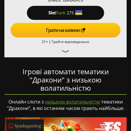
273
Грати на казино
21+ |
Грайте відповідально
Ігрові автомати тематики
"Дракони" з низькою
волатильністю
Онлайн слоти з
низькою волатильністю
тематики
"Дракони", в які останнім часом грають найбільше.