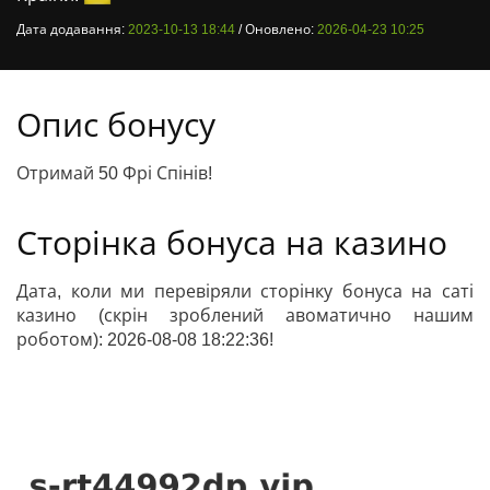
Дата додавання:
2023-10-13 18:44
/
Оновлено:
2026-04-23 10:25
Опис бонусу
Отримай 50 Фрі Спінів!
Сторінка бонуса на казино
Дата, коли ми перевіряли сторінку бонуса на саті
казино (скрін зроблений авоматично нашим
роботом): 2026-08-08 18:22:36!