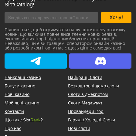
SlotCatalog!
Хочу!
Підпишіться, щоб отримувати нашу щотижневу розсилку
новин, що включає повне висвітлення нових релізів,
ексклюзивних ігор і відмінних бонусних пропозицій.
Неважливо, чи є ви гравцем, оператором онлайн-казино
або розробником ігор, у нас є щось цінне саме для вас!
SlotCatalog Telegram
SlotCatalog Discord
Найкращі казино
Найкращі Слоти
Бонуси казино
Безкоштовні демо слоти
Нові казино
Слоти з джекпотом
Мобільні казино
Слоти Megaways
Контакти
Провайдери ігор
Що таке Slot
Rank
?
Гарячі / Холодні Слоти
Про нас
Нові слоти