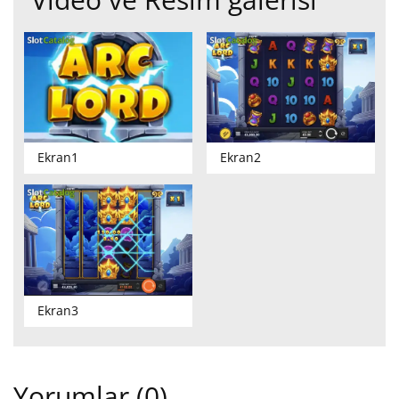
Ekran1
Ekran2
Ekran3
Yorumlar (0)