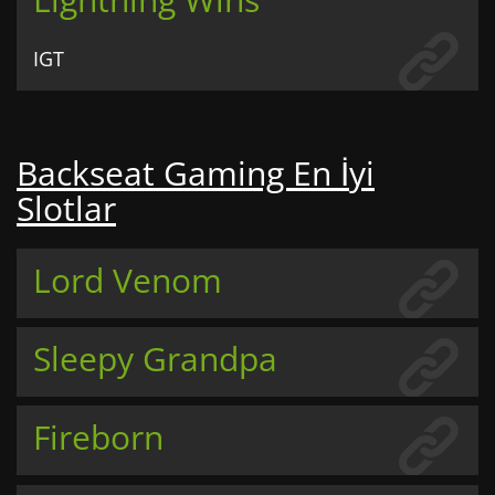
IGT
Backseat Gaming En İyi
Slotlar
Lord Venom
Sleepy Grandpa
Fireborn