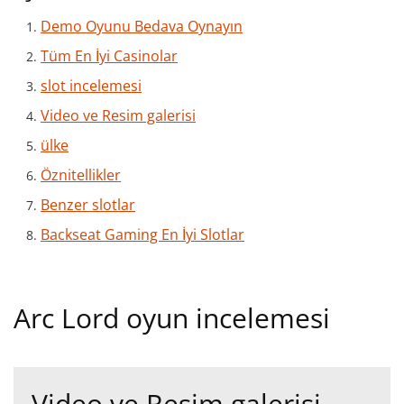
Demo Oyunu Bedava Oynayın
Tüm En İyi Casinolar
slot incelemesi
Video ve Resim galerisi
ülke
Öznitellikler
Benzer slotlar
Backseat Gaming En İyi Slotlar
Arc Lord oyun incelemesi
Video ve Resim galerisi