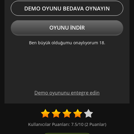
DEMO OYUNU BEDAVA OYNAYIN
OYUNU İNDIR
Ben büyük olduğumu onaylıyorum 18.
Demo oyununu entegre edin
Kullanıcılar Puanları:
7.5
/10
(
2
Puanlar)