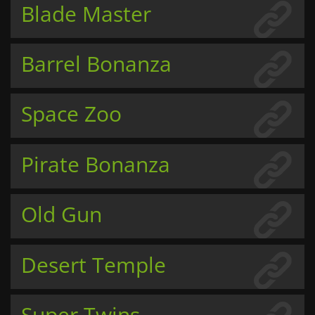
Blade Master
Barrel Bonanza
Space Zoo
Pirate Bonanza
Old Gun
Desert Temple
Super Twins