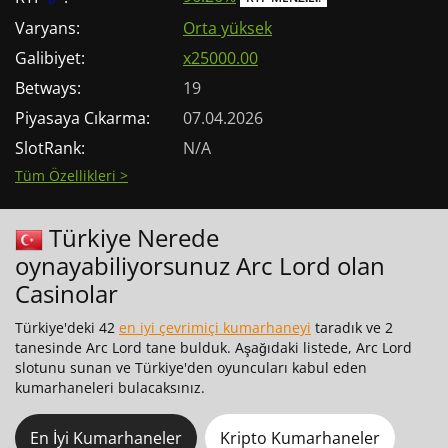
Varyans:
Orta yüksek
Galibiyet:
x25000.00
Betways:
19
Piyasaya Cıkarma:
07.04.2026
SlotRank:
N/A
Tüm Özellikleri >
Türkiye Nerede
oynayabiliyorsunuz Arc Lord olan
Casinolar
Türkiye'deki 42
en iyi çevrimiçi kumarhaneyi
taradık ve 2
tanesinde Arc Lord tane bulduk. Aşağıdaki listede, Arc Lord
slotunu sunan ve Türkiye'den oyuncuları kabul eden
kumarhaneleri bulacaksınız.
En İyi Kumarhaneler
Kripto Kumarhaneler