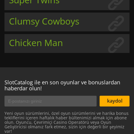
Clumsy Cowboys
Chicken Man
SlotCatalog ile en son oyunlar ve bonuslardan
haberdar olun!
kaydol
Yeni oyun sürümlerini, özel oyun sürümlerini ve harika bonus
tekliflerini içeren haftalık haber bültenimizi almak için abone
olun. Oyuncu, Çevrimiçi Casino Operatörü veya Oyun
Geliştiricisi olmanız fark etmez, sizin için değerli bir şeyimiz
var!