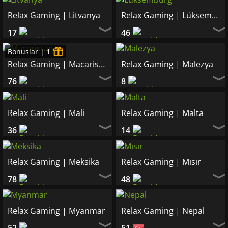
27
49
Relax Gaming | Kore Cumhuriyeti
Relax Gaming | Kuveyt
10
55
Relax Gaming | Letonya
Relax Gaming | Lihtenştayn
18
38
Relax Gaming | Litvanya
Relax Gaming | Lüksemburg
17
46
Bonuslar | 1
Relax Gaming | Macaristan
Relax Gaming | Malezya
76
8