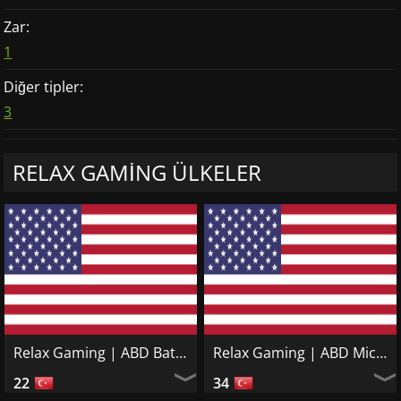
Zar:
1
Diğer tipler:
3
RELAX GAMING ÜLKELER
Relax Gaming | ABD Batı Virjinya
Relax Gaming | ABD Michigan
22
34