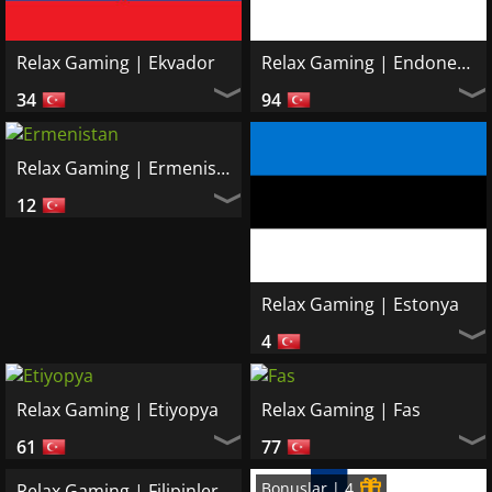
Relax Gaming | Ekvador
Relax Gaming | Endonezya
34
94
Relax Gaming | Ermenistan
12
Relax Gaming | Estonya
4
Relax Gaming | Etiyopya
Relax Gaming | Fas
61
77
Bonuslar | 4