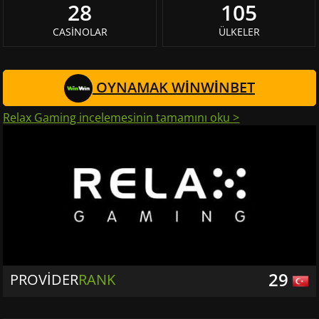
28
105
CASINOLAR
ÜLKELER
OYNAMAK WINWINBET
Relax Gaming incelemesinin tamamını oku >
29
PROVIDER
RANK