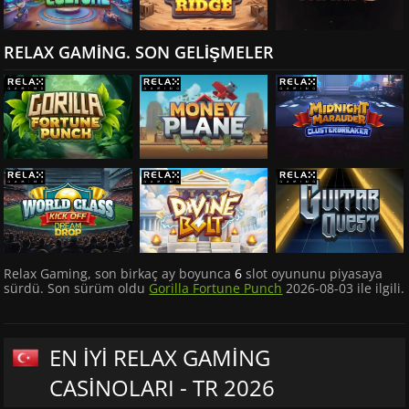
RELAX GAMING. SON GELIŞMELER
Relax Gaming, son birkaç ay boyunca
6
slot oyununu piyasaya
sürdü. Son sürüm oldu
Gorilla Fortune Punch
2026-08-03 ile ilgili.
EN IYI RELAX GAMING
CASINOLARI - TR 2026