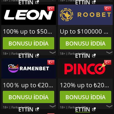
18+ |
Farkında Olun
18+ |
Farkında Olun
ETTIN
ETTIN
100% up to $500 + 250 FS
Up to $100000 Weekly Raffle
BONUSU IDDIA
BONUSU IDDIA
18+ |
Farkında Olun
18+ |
Farkında Olun
ETTIN
ETTIN
100％ up to €2000 + 250 FS
120% up to ₺200,000 + 250 FS
BONUSU IDDIA
BONUSU IDDIA
18+ |
Farkında Olun
18+ |
Farkında Olun
ETTIN
ETTIN