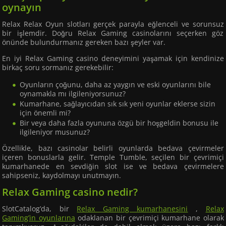
oynayın
Relax Relax Oyun slotları gerçek parayla eğlenceli ve sorunsuz
bir işlemdir. Doğru Relax Gaming casinolarını seçerken göz
önünde bulundurmanız gereken bazı şeyler var.
En iyi Relax Gaming casino deneyimini yaşamak için kendinize
birkaç soru sormanız gerekebilir:
Oyunların çoğunu, daha az yaygın ve eski oyunlarını bile
oynamakla mı ilgileniyorsunuz?
Kumarhane, sağlayıcıdan sık sık yeni oyunlar eklerse sizin
için önemli mi?
Bir veya daha fazla oyununa özgü bir hoşgeldin bonusu ile
ilgileniyor musunuz?
Özellikle, bazı casinolar belirli oyunlarda bedava çevirmeler
içeren bonuslarla gelir. Temple Tumble, seçilen bir çevrimiçi
kumarhanede en sevdiğin slot ise ve bedava çevirmelere
sahipseniz, kaydolmayı unutmayın.
Relax Gaming casino nedir?
SlotCatalog’da, bir
Relax Gaming kumarhanesini
,
Relax
Gaming’in oyunlarına
odaklanan bir çevrimiçi kumarhane olarak