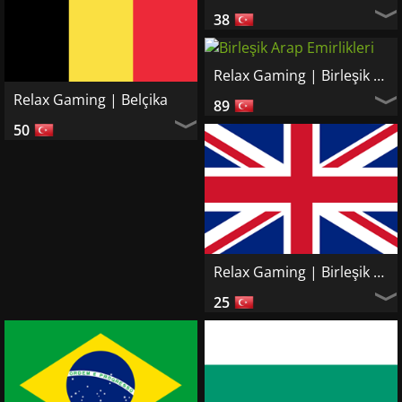
38
Relax Gaming | Birleşik Arap Emirlikleri
Relax Gaming | Belçika
89
50
Relax Gaming | Birleşik Krallık
25